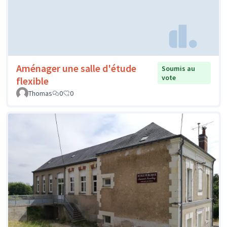
Aménager une salle d'étude
Soumis au
vote
flexible
Thomas
0
0