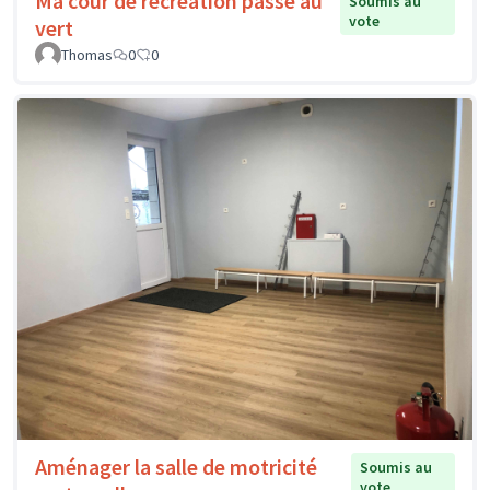
Ma cour de récréation passe au
Soumis au
vote
vert
Thomas
0
0
Aménager la salle de motricité
Soumis au
vote