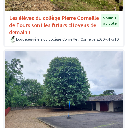
Les élèves du collège Pierre Corneille
Soumis
au vote
de Tours sont les futurs citoyens de
demain !
Ecodélégué.e.s du collège Corneille / Corneille 2030
1
10