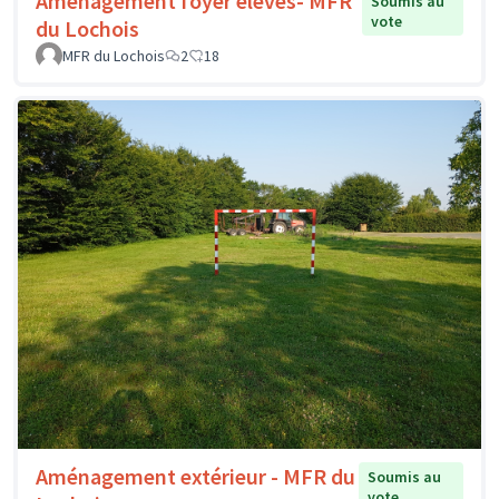
Aménagement foyer élèves- MFR
Soumis au
vote
du Lochois
MFR du Lochois
2
18
Aménagement extérieur - MFR du
Soumis au
vote