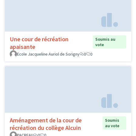
Une cour de récréation
Soumis au
vote
apaisante
Ecole Jacqueline Auriol de Sorigny
0
0
Aménagement de la cour de
Soumis
au vote
récréation du collège Alcuin
PACREAU
0
0