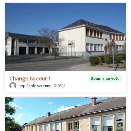
Change ta cour !
Soumis au vote
coop école varennes
0
1