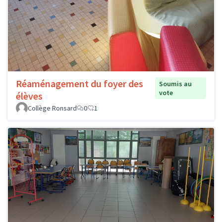
Réaménagement du foyer des
Soumis au
vote
élèves
Collège Ronsard
0
1