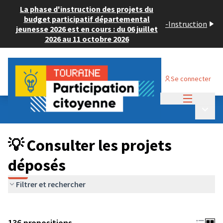
La phase d'instruction des projets du
budget participatif départemental
-
Instruction
jeunesse 2026 est en cours : du 06 juillet
2026 au 11 octobre 2026
Se connecter
Menu princi
Budget Participatif JEUNESSE 2024
/
Menu p
💡 Consulter les projets déposés
💡 Consulter les projets
déposés
Filtrer et rechercher
136 propositions