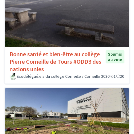
Bonne santé et bien-être au collège
Soumis
au vote
Pierre Corneille de Tours #ODD3 des
nations unies
Ecodélégué.e.s du collège Corneille / Corneille 2030
1
20