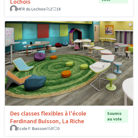
Lochois
MFR du Lochois
2
18
Des classes flexibles à l'école
Soumis
au vote
Ferdinand Buisson, La Riche
Ecole F. Buisson
0
0