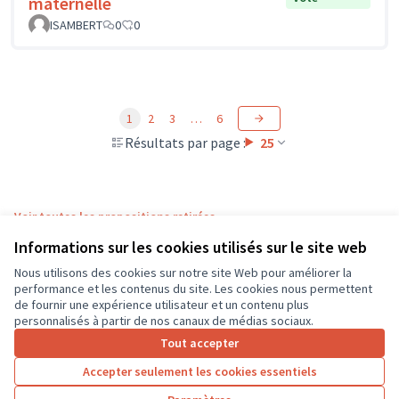
maternelle
ISAMBERT
0
0
1
2
3
…
6
Résultats par page :
25
Voir toutes les propositions retirées
Informations sur les cookies utilisés sur le site web
Nous utilisons des cookies sur notre site Web pour améliorer la
Conditions d'utilisation
performance et les contenus du site. Les cookies nous permettent
Paramètres des cookies
de fournir une expérience utilisateur et un contenu plus
CD37 sur X
CD37 sur Facebook
CD37 sur Instagram
CD37 sur YouTube
personnalisés à partir de nos canaux de médias sociaux.
(Lien externe)
(Lien externe)
(Lien externe)
(Lien externe)
Tout accepter
Accepter seulement les cookies essentiels
Licence Cre
(Lien extern