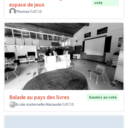
vote
espace de jeux
Thomas
0
0
Balade au pays des livres
Soumis au vote
Ecole maternelle Mariaude
0
0