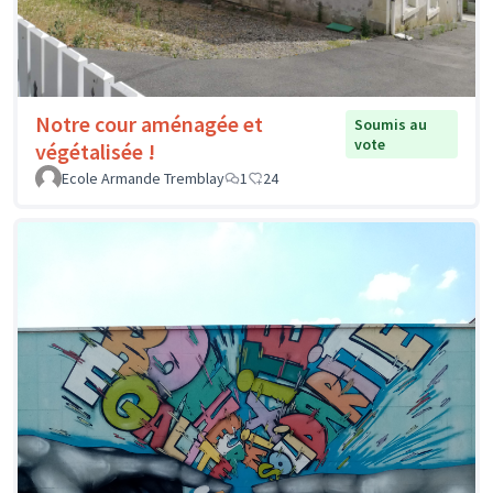
Notre cour aménagée et
Soumis au
vote
végétalisée !
Ecole Armande Tremblay
1
24