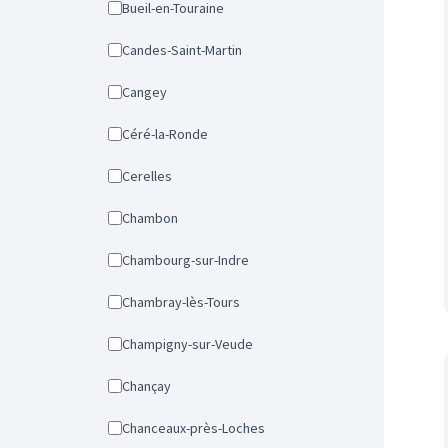
Bueil-en-Touraine
Candes-Saint-Martin
Cangey
Céré-la-Ronde
Cerelles
Chambon
Chambourg-sur-Indre
Chambray-lès-Tours
Champigny-sur-Veude
Chançay
Chanceaux-près-Loches