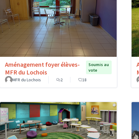
Aménagement foyer élèves-
Soumis au
vote
MFR du Lochois
MFR du Lochois
2
18