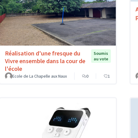
Réalisation d'une fresque du
Soumis
au vote
Vivre ensemble dans la cour de
l'école
Ecole de La Chapelle aux Naux
0
1