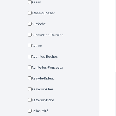
Assay
Athée-sur-Cher
Autrèche
Auzouer-en-Touraine
Avoine
Avon-les-Roches
Avrillé-les-Ponceaux
Azay-le-Rideau
Azay-sur-Cher
Azay-sur-Indre
Ballan-Miré