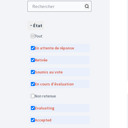
État
Tout
En attente de réponse
Retirée
Soumis au vote
En cours d'évaluation
Non retenue
Evaluating
Accepted