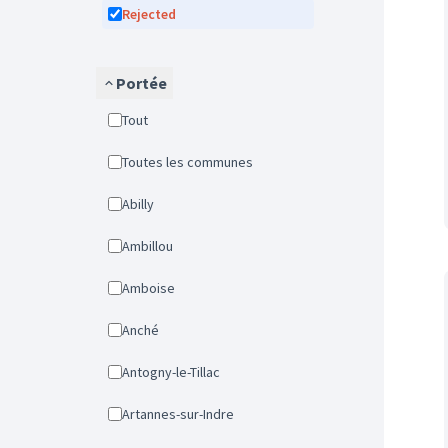
Rejected
Portée
Tout
Toutes les communes
Abilly
Ambillou
Amboise
Anché
Antogny-le-Tillac
Artannes-sur-Indre