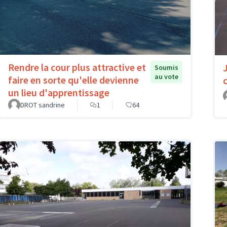
Rendre la cour plus attractive et
Soumis
au vote
faire en sorte qu'elle devienne
un lieu d'apprentissage
DROT sandrine
1
64