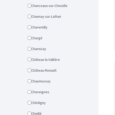
Chanceaux-sur-Choisille
Channay-sur-Lathan
Charentilly
Chargé
Charnizay
Château-la-Vallière
Château-Renault
Chaumussay
Chaveignes
Chédigny
Cheillé