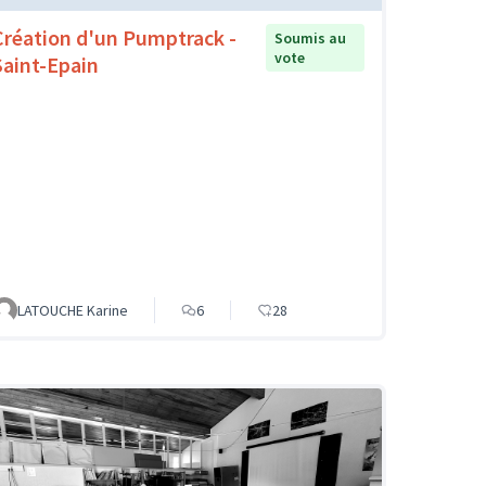
Création d'un Pumptrack -
Soumis au
vote
Saint-Epain
LATOUCHE Karine
6
28