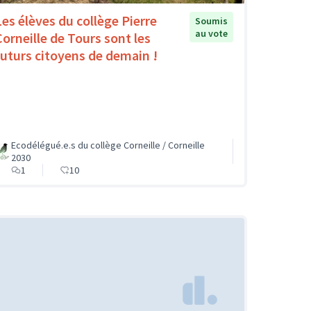
Les élèves du collège Pierre
Soumis
au vote
Corneille de Tours sont les
futurs citoyens de demain !
Ecodélégué.e.s du collège Corneille / Corneille
2030
1
10