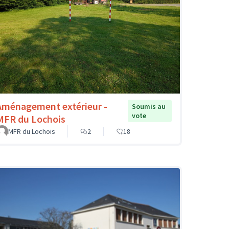
Aménagement extérieur -
Soumis au
vote
MFR du Lochois
MFR du Lochois
2
18