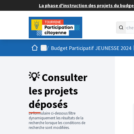
La phase d'instruction des projets du budget
Accueil
Menu principal
/
Budget Participatif JEUNESSE 2024
💡 Consulter
les projets
déposés
Le formulaire ci-dessous filtre
dynamiquement les résultats de la
recherche lorsque les conditions de
recherche sont modifiées.