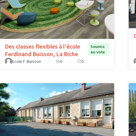
Des classes flexibles à l'école
Soumis
au vote
Ferdinand Buisson, La Riche
Ecole F. Buisson
0
0