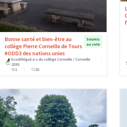
Bonne santé et bien-être au
Soumis
au vote
collège Pierre Corneille de Tours
#ODD3 des nations unies
Ecodélégué.e.s du collège Corneille / Corneille
2030
1
20