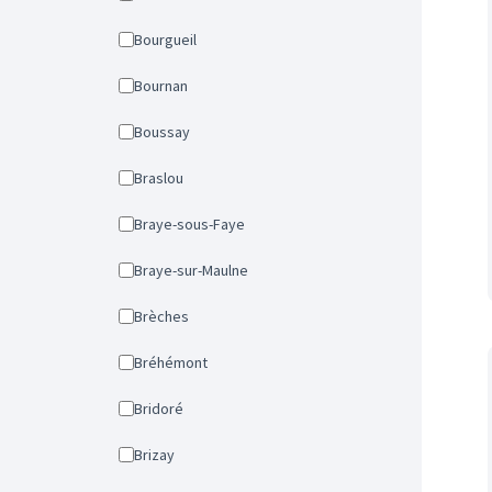
Bourgueil
Bournan
Boussay
Braslou
Braye-sous-Faye
Braye-sur-Maulne
Brèches
Bréhémont
Bridoré
Brizay