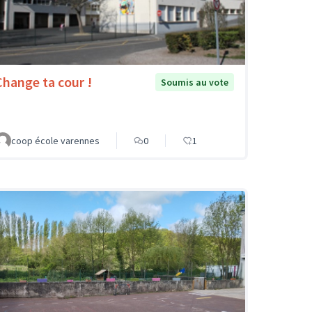
Change ta cour !
Soumis au vote
coop école varennes
0
1