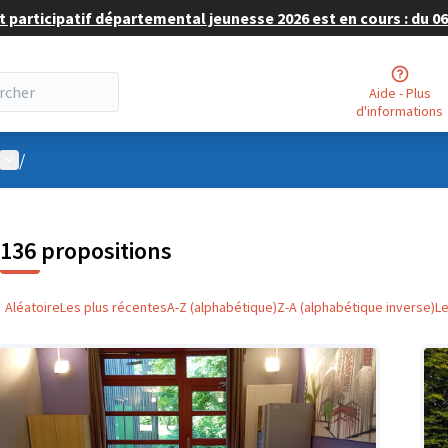
 participatif départemental jeunesse 2026 est en cours : du 06 
Aide - Plus
d'informations
Menu utilisateur
/
136 propositions
Aléatoire
Les plus récentes
A-Z (alphabétique)
Z-A (alphabétique inverse)
L