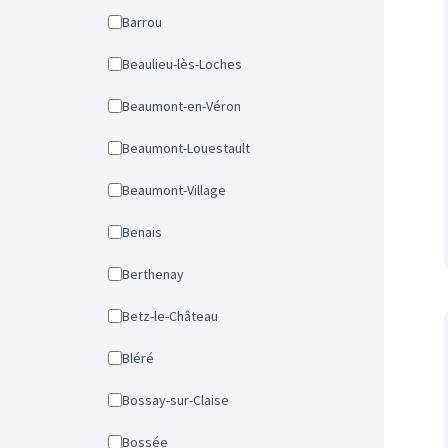
Barrou
Beaulieu-lès-Loches
Beaumont-en-Véron
Beaumont-Louestault
Beaumont-Village
Benais
Berthenay
Betz-le-Château
Bléré
Bossay-sur-Claise
Bossée