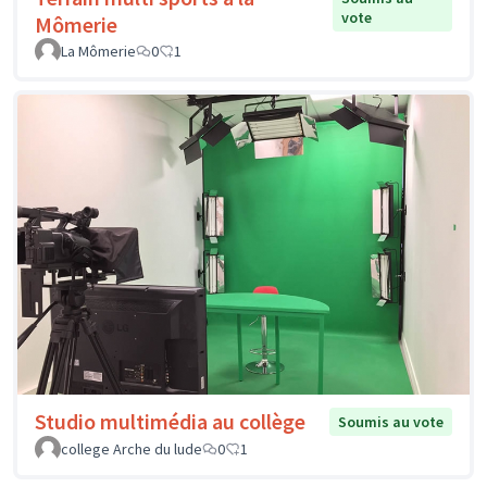
vote
Mômerie
La Mômerie
0
1
Studio multimédia au collège
Soumis au vote
college Arche du lude
0
1