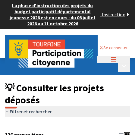
La phase d'instruction des projets du
budget participatif départemental
-
Instruction
jeunesse 2026 est en cours : du 06 juillet
2026 au 11 octobre 2026
Se connecter
Menu princi
Budget Participatif JEUNESSE 2024
/
Menu p
💡 Consulter les projets déposés
💡 Consulter les projets
déposés
Filtrer et rechercher
136 propositions