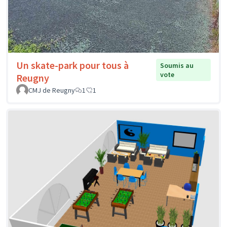
Un skate-park pour tous à
Soumis au
vote
Reugny
CMJ de Reugny
1
1