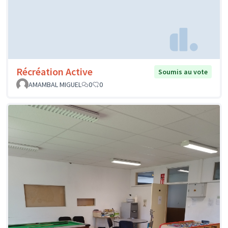
Récréation Active
Soumis au vote
AMAMBAL MIGUEL
0
0