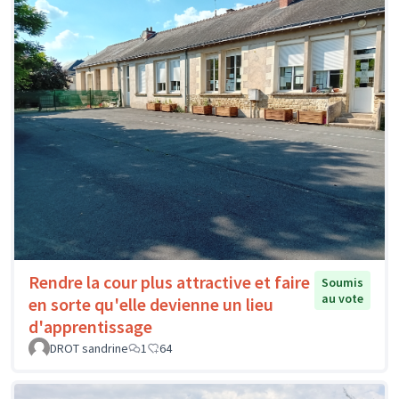
Rendre la cour plus attractive et faire
Soumis
au vote
en sorte qu'elle devienne un lieu
d'apprentissage
DROT sandrine
1
64