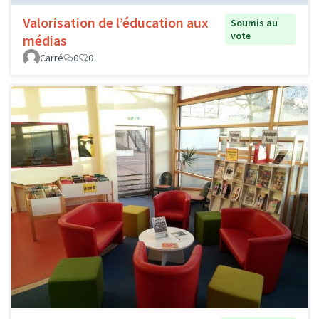
Valorisation de l’éducation aux
Soumis au
vote
médias
Carré
0
0