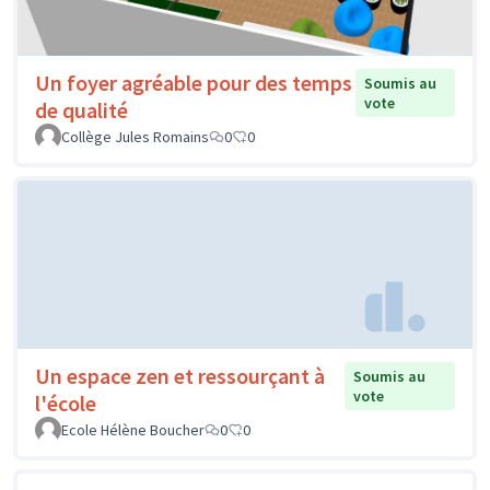
Un foyer agréable pour des temps
Soumis au
vote
de qualité
Collège Jules Romains
0
0
Un espace zen et ressourçant à
Soumis au
vote
l'école
Ecole Hélène Boucher
0
0