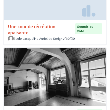
Une cour de récréation
Soumis au
vote
apaisante
Ecole Jacqueline Auriol de Sorigny
0
0