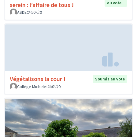
au vote
serein : l’affaire de tous !
ASDEC
0
0
Végétalisons la cour !
Soumis au vote
Collège Michelet
0
0