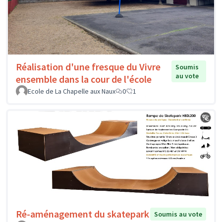
Réalisation d'une fresque du Vivre
Soumis
au vote
ensemble dans la cour de l'école
Ecole de La Chapelle aux Naux
0
1
Ré-aménagement du skatepark
Soumis au vote