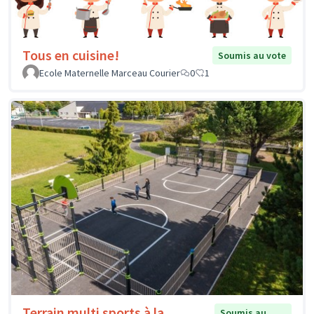
Tous en cuisine!
Soumis au vote
Ecole Maternelle Marceau Courier
0
1
Terrain multi sports à la
Soumis au