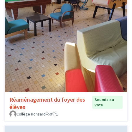
Réaménagement du foyer des
Soumis au
vote
élèves
Collège Ronsard
0
1