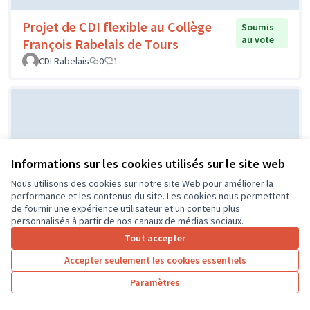
Projet de CDI flexible au Collège
Soumis
au vote
François Rabelais de Tours
CDI Rabelais
0
1
Informations sur les cookies utilisés sur le site web
Nous utilisons des cookies sur notre site Web pour améliorer la
performance et les contenus du site. Les cookies nous permettent
de fournir une expérience utilisateur et un contenu plus
Projet d'un city stade par le CME
Soumis au
personnalisés à partir de nos canaux de médias sociaux.
vote
de l'Île Bouchard
Tout accepter
IB
0
0
Accepter seulement les cookies essentiels
Paramètres