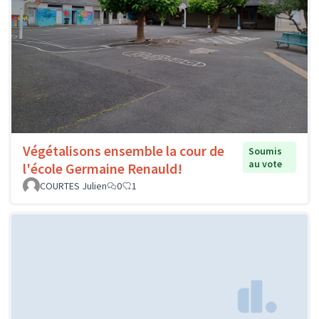
Végétalisons ensemble la cour de
Soumis
au vote
l'école Germaine Renauld!
COURTES Julien
0
1