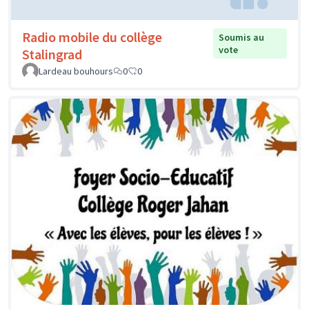
Radio mobile du collège
Soumis au
vote
Stalingrad
Lardeau bouhours
0
0