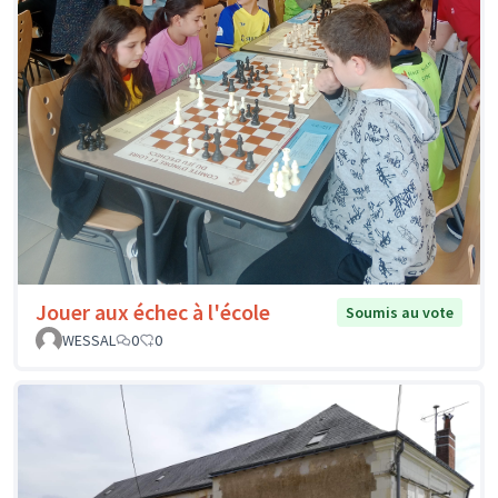
Jouer aux échec à l'école
Soumis au vote
WESSAL
0
0