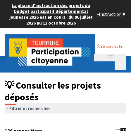
La phase d'instruction des projets du
budget participatif départemental
-
Instruction
jeunesse 2026 est en cours : du 06 juillet
2026 au 11 octobre 2026
Se connecter
Menu princi
Budget Participatif JEUNESSE 2024
/
Menu p
💡 Consulter les projets déposés
💡 Consulter les projets
déposés
Filtrer et rechercher
136 propositions