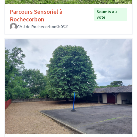
Parcours Sensoriel à
Soumis au
vote
Rochecorbon
CMJ de Rochecorbon
0
1