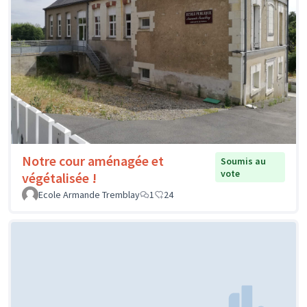
Notre cour aménagée et
Soumis au
vote
végétalisée !
Ecole Armande Tremblay
1
24