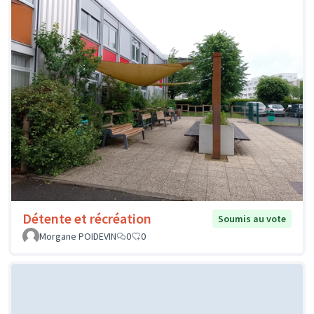
Détente et récréation
Soumis au vote
Morgane POIDEVIN
0
0