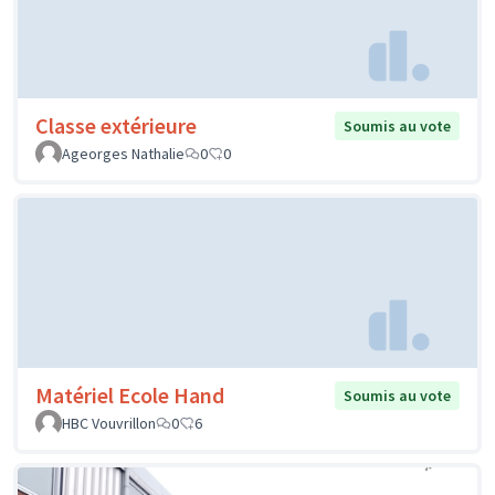
Classe extérieure
Soumis au vote
Ageorges Nathalie
0
0
Matériel Ecole Hand
Soumis au vote
HBC Vouvrillon
0
6