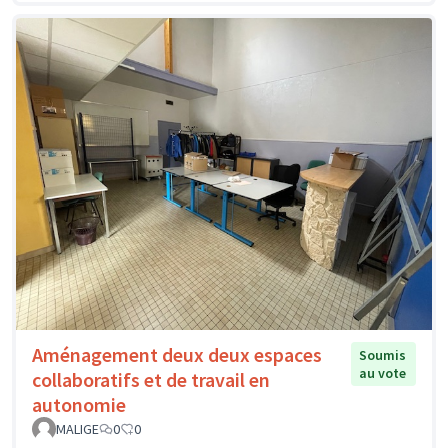
Aménagement deux deux espaces
Soumis
au vote
collaboratifs et de travail en
autonomie
MALIGE
0
0