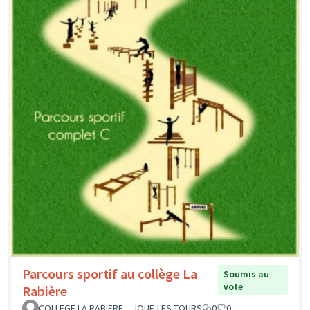
Parcours sportif au collège La
Soumis au
vote
Rabière
COLLEGE LA RABIERE _ JOUE-LES-TOURS
0
0