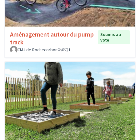
Aménagement autour du pump
Soumis au
vote
track
CMJ de Rochecorbon
0
1