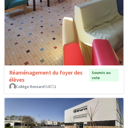
Réaménagement du foyer des
Soumis au
vote
élèves
Collège Ronsard
0
1