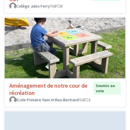
Collège Jules Ferry
0
0
Aménagement de notre cour de
Soumis au
vote
récréation
Ecole Primaire Yann Arthus-Bertrand
0
1