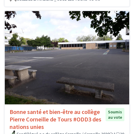
Bonne santé et bien-être au collège
Soumis
au vote
Pierre Corneille de Tours #ODD3 des
nations unies
Ecodélégué.e.s du collège Corneille / Corneille 2030
1
20