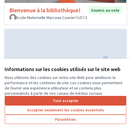
Bienvenue à la bibliothèque!
Soumis au vote
Ecole Maternelle Marceau Courier
0
1
Informations sur les cookies utilisés sur le site web
Nous utilisons des cookies sur notre site Web pour améliorer la
Réaménagement de la classe de
Soumis au
performance et les contenus du site. Les cookies nous permettent
vote
CP
de fournir une expérience utilisateur et un contenu plus
personnalisés à partir de nos canaux de médias sociaux.
ECOLE PUBLIQUE
0
0
Tout accepter
Accepter seulement les cookies essentiels
Paramètres