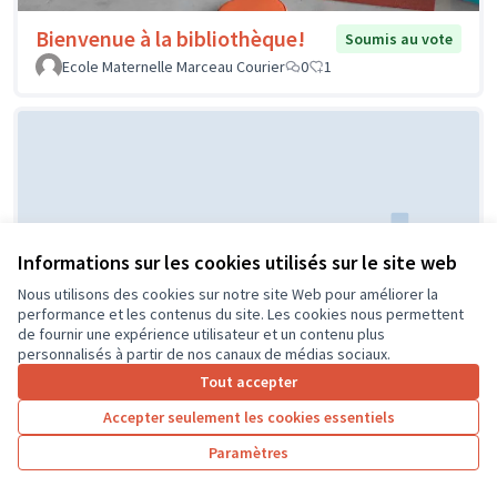
Bienvenue à la bibliothèque!
Soumis au vote
Ecole Maternelle Marceau Courier
0
1
Informations sur les cookies utilisés sur le site web
Nous utilisons des cookies sur notre site Web pour améliorer la
Réaménagement de la classe de
Soumis au
performance et les contenus du site. Les cookies nous permettent
vote
CP
de fournir une expérience utilisateur et un contenu plus
personnalisés à partir de nos canaux de médias sociaux.
ECOLE PUBLIQUE
0
0
Tout accepter
Accepter seulement les cookies essentiels
Paramètres