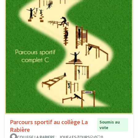
Parcours sportif au collège La
Soumis au
vote
Rabière
COLLEGE LA RABIERE _ JOUE-LES-TOURS
0
0