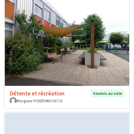
Détente et récréation
Soumis au vote
Morgane POIDEVIN
0
0