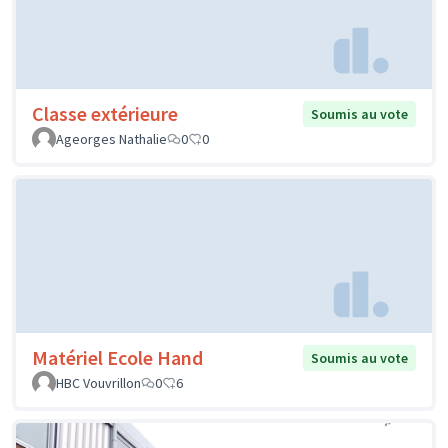
Classe extérieure
Soumis au vote
Ageorges Nathalie
0
0
Matériel Ecole Hand
Soumis au vote
HBC Vouvrillon
0
6