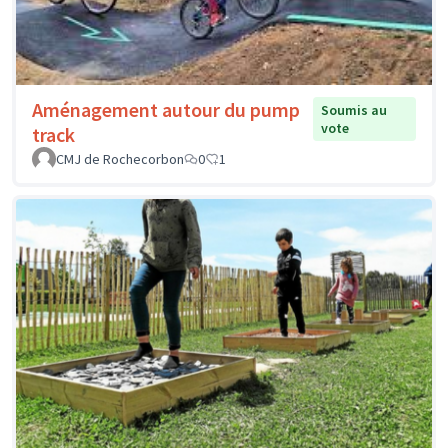
Aménagement autour du pump
Soumis au
vote
track
CMJ de Rochecorbon
0
1