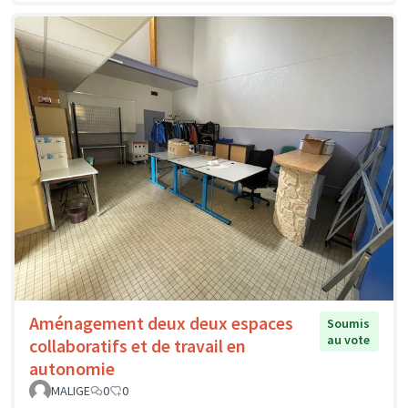
Aménagement deux deux espaces
Soumis
au vote
collaboratifs et de travail en
autonomie
MALIGE
0
0