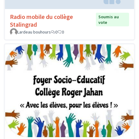
Radio mobile du collège
Soumis au
vote
Stalingrad
Lardeau bouhours
0
0