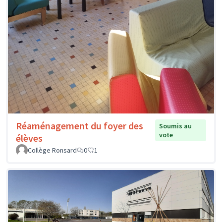
Réaménagement du foyer des
Soumis au
vote
élèves
Collège Ronsard
0
1