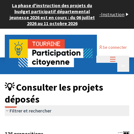
La phase d'instruction des projets du
budget participatif départemental
-
Instruction
jeunesse 2026 est en cours : du 06 juillet
2026 au 11 octobre 2026
Se connecter
Menu princi
Budget Participatif JEUNESSE 2024
/
Menu p
💡 Consulter les projets déposés
💡 Consulter les projets
déposés
Filtrer et rechercher
136 propositions