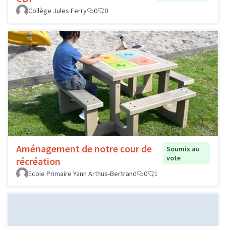
Collège Jules Ferry
0
0
Aménagement de notre cour de
Soumis au
vote
récréation
Ecole Primaire Yann Arthus-Bertrand
0
1