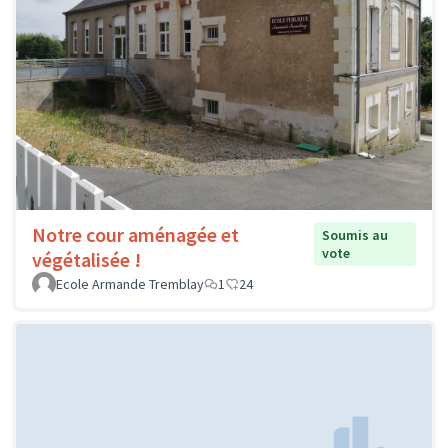
Notre cour aménagée et
Soumis au
vote
végétalisée !
Ecole Armande Tremblay
1
24