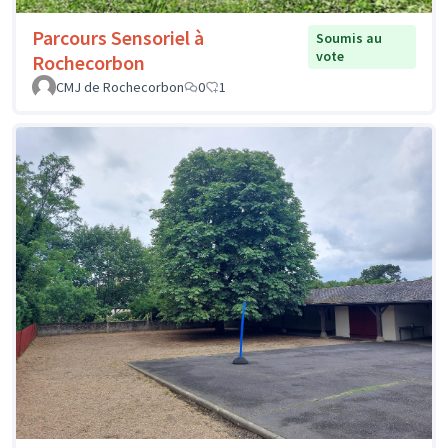
Parcours Sensoriel à
Soumis au
vote
Rochecorbon
CMJ de Rochecorbon
0
1