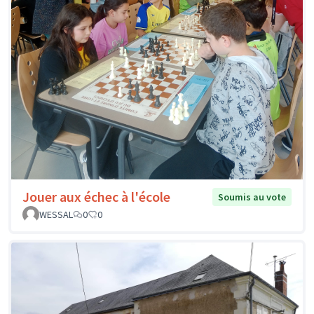
Jouer aux échec à l'école
Soumis au vote
WESSAL
0
0