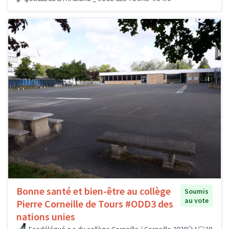
Bonne santé et bien-être au collège
Soumis
au vote
Pierre Corneille de Tours #ODD3 des
nations unies
Ecodélégué.e.s du collège Corneille / Corneille 2030
1
20