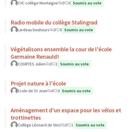
CVC collège Montaigne
0
0
Soumis au vote
Radio mobile du collège Stalingrad
Lardeau bouhours
0
0
Soumis au vote
Végétalisons ensemble la cour de l'école
Germaine Renauld!
COURTES Julien
0
1
Soumis au vote
Projet nature à l'école
Ecole de St Jean
0
0
Soumis au vote
Aménagement d'un espace pour les vélos et
trottinettes
Collège Léonard de Vinci
0
1
Soumis au vote