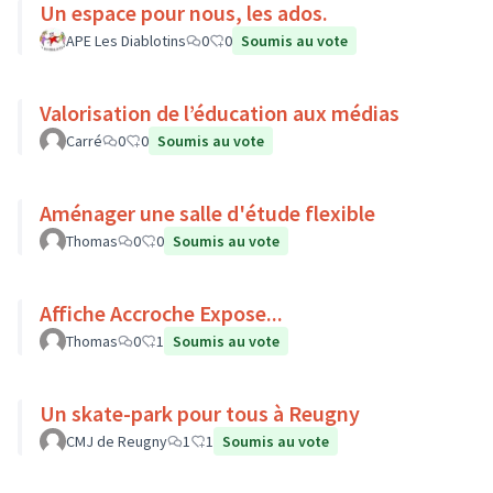
Un espace pour nous, les ados.
APE Les Diablotins
0
0
Soumis au vote
Valorisation de l’éducation aux médias
Carré
0
0
Soumis au vote
Aménager une salle d'étude flexible
Thomas
0
0
Soumis au vote
Affiche Accroche Expose...
Thomas
0
1
Soumis au vote
Un skate-park pour tous à Reugny
CMJ de Reugny
1
1
Soumis au vote