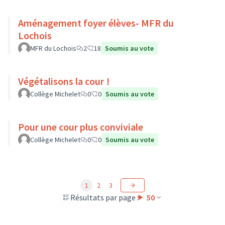
Aménagement foyer élèves- MFR du
Lochois
MFR du Lochois
2
18
Soumis au vote
Végétalisons la cour !
Collège Michelet
0
0
Soumis au vote
Pour une cour plus conviviale
Collège Michelet
0
0
Soumis au vote
1
2
3
Résultats par page :
50