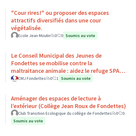
"Cour rires!" ou proposer des espaces
attractifs diversifiés dans une cour
végétalisée.
Ecole Jean Moulin
0
0
Soumis au vote
Le Conseil Municipal des Jeunes de
Fondettes se mobilise contre la
maltraitance animale : aidez le refuge SPA
de Luynes !
CMJ Fondettes
0
1
Soumis au vote
Aménager des espaces de lecture à
l’extérieur (Collège Jean Roux de Fondettes)
Club Transition Ecologique du collège de Fondettes
0
0
Soumis au vote