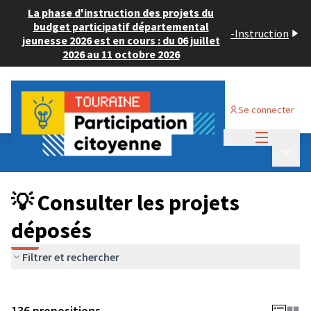
La phase d'instruction des projets du
budget participatif départemental
-
Instruction
jeunesse 2026 est en cours : du 06 juillet
2026 au 11 octobre 2026
Se connecter
Menu princi
Budget Participatif JEUNESSE 2024
/
Menu p
💡 Consulter les projets déposés
💡 Consulter les projets
déposés
Filtrer et rechercher
136 propositions