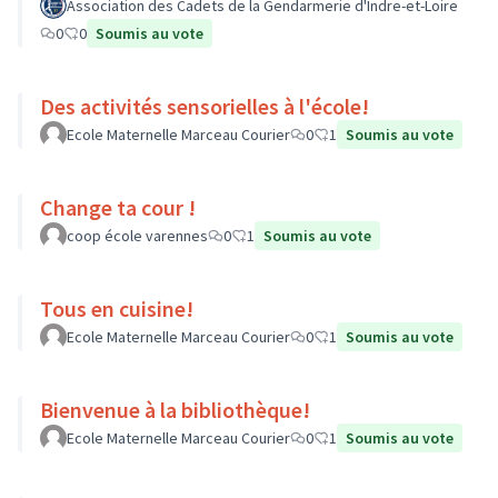
Association des Cadets de la Gendarmerie d'Indre-et-Loire
0
0
Soumis au vote
Des activités sensorielles à l'école!
Ecole Maternelle Marceau Courier
0
1
Soumis au vote
Change ta cour !
coop école varennes
0
1
Soumis au vote
Tous en cuisine!
Ecole Maternelle Marceau Courier
0
1
Soumis au vote
Bienvenue à la bibliothèque!
Ecole Maternelle Marceau Courier
0
1
Soumis au vote