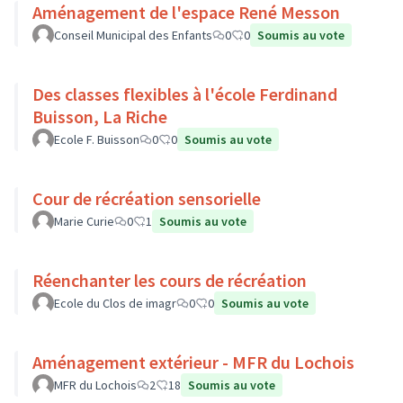
Aménagement de l'espace René Messon
Conseil Municipal des Enfants
0
0
Soumis au vote
Des classes flexibles à l'école Ferdinand
Buisson, La Riche
Ecole F. Buisson
0
0
Soumis au vote
Cour de récréation sensorielle
Marie Curie
0
1
Soumis au vote
Réenchanter les cours de récréation
Ecole du Clos de imagr
0
0
Soumis au vote
Aménagement extérieur - MFR du Lochois
MFR du Lochois
2
18
Soumis au vote