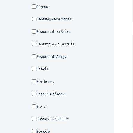
Barrou
Beaulieu-lès-Loches
Beaumont-en-Véron
Beaumont-Louestault
Beaumont-Village
Benais
Berthenay
Betz-le-Château
Bléré
Bossay-sur-Claise
Bossée