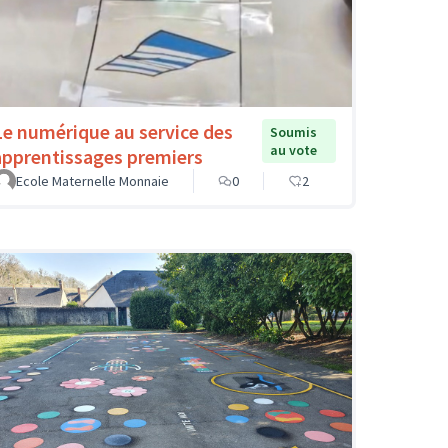
Le numérique au service des
Soumis
au vote
apprentissages premiers
Ecole Maternelle Monnaie
0
2