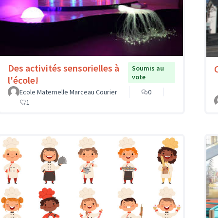
Des activités sensorielles à
Soumis au
vote
l'école!
Ecole Maternelle Marceau Courier
0
1