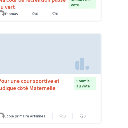
vote
au vert
Thomas
0
0
Pour une cour sportive et
Soumis
au vote
ludique côté Maternelle
Ecole primaire Artannes
0
0