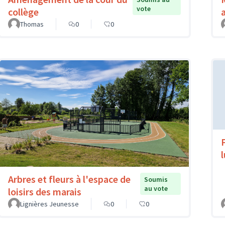
vote
collège
Thomas
0
0
Arbres et fleurs à l'espace de
Soumis
au vote
loisirs des marais
Lignières Jeunesse
0
0