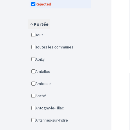
Rejected
Portée
Tout
Toutes les communes
Abilly
Ambillou
Amboise
Anché
Antogny-le-Tillac
Artannes-sur-Indre