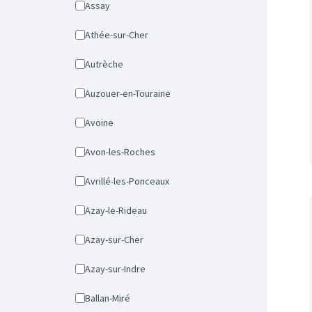
Assay
Athée-sur-Cher
Autrèche
Auzouer-en-Touraine
Avoine
Avon-les-Roches
Avrillé-les-Ponceaux
Azay-le-Rideau
Azay-sur-Cher
Azay-sur-Indre
Ballan-Miré