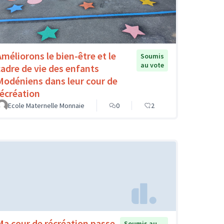
Améliorons le bien-être et le
Soumis
au vote
cadre de vie des enfants
Modéniens dans leur cour de
récréation
Ecole Maternelle Monnaie
0
2
Ma cour de récréation passe
Soumis au