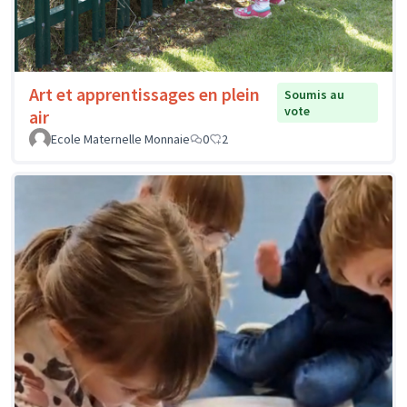
Art et apprentissages en plein
Soumis au
vote
air
Ecole Maternelle Monnaie
0
2