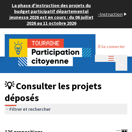
La phase d'instruction des projets du
budget participatif départemental
-
Instruction
jeunesse 2026 est en cours : du 06 juillet
2026 au 11 octobre 2026
Se connecter
Menu princi
Budget Participatif JEUNESSE 2024
/
Menu p
💡 Consulter les projets déposés
💡 Consulter les projets
déposés
Filtrer et rechercher
136 propositions