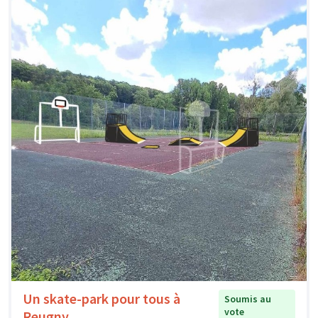
Un skate-park pour tous à
Soumis au
vote
Reugny