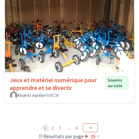
Jeux et matériel numérique pour
Soumis
au vote
apprendre et se divertir
Alvarez Aurélie
0
0
1
2
3
…
6
Résultats par page :
25