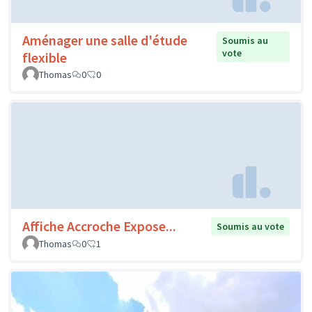
Aménager une salle d'étude
Soumis au
vote
flexible
Thomas
0
0
Affiche Accroche Expose...
Soumis au vote
Thomas
0
1