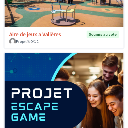
Aire de jeux a Vallères
Soumis au vote
Projet
0
2