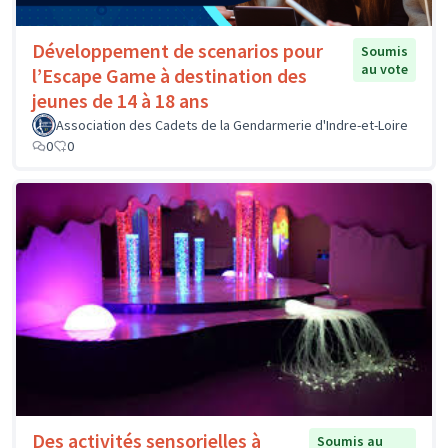
Développement de scenarios pour
Soumis
au vote
l’Escape Game à destination des
jeunes de 14 à 18 ans
Association des Cadets de la Gendarmerie d'Indre-et-Loire
0
0
Des activités sensorielles à
Soumis au