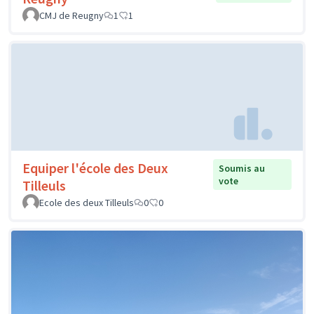
CMJ de Reugny
1
1
Equiper l'école des Deux
Soumis au
vote
Tilleuls
Ecole des deux Tilleuls
0
0