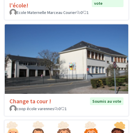
vote
l'école!
Ecole Maternelle Marceau Courier
0
1
Change ta cour !
Soumis au vote
coop école varennes
0
1