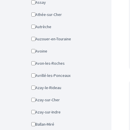
Assay
Athée-sur-Cher
Autrèche
Auzouer-en-Touraine
Avoine
Avon-les-Roches
Avrillé-les-Ponceaux
Azay-le-Rideau
Azay-sur-Cher
Azay-sur-Indre
Ballan-Miré