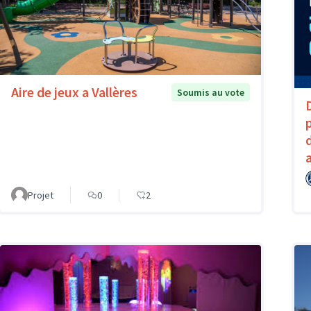
Aire de jeux a Vallères
Soumis au vote
Projet
0
2