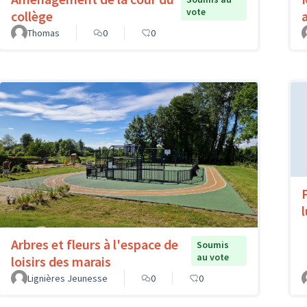
vote
collège
Thomas
0
0
Arbres et fleurs à l'espace de
Soumis
au vote
loisirs des marais
Lignières Jeunesse
0
0