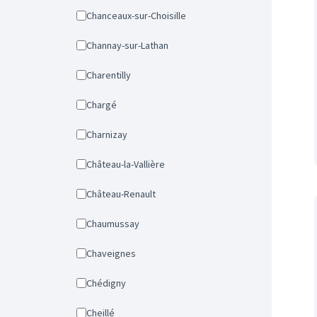
Chanceaux-sur-Choisille
Channay-sur-Lathan
Charentilly
Chargé
Charnizay
Château-la-Vallière
Château-Renault
Chaumussay
Chaveignes
Chédigny
Cheillé