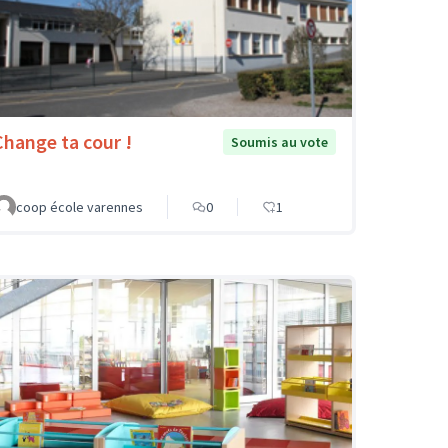
Change ta cour !
Soumis au vote
coop école varennes
0
1