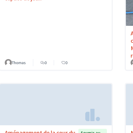
Thomas
0
0
Aménagement de la cour du
Soumis au