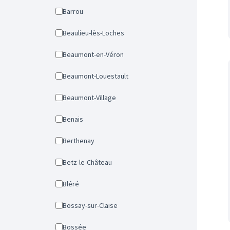
Barrou
Beaulieu-lès-Loches
Beaumont-en-Véron
Beaumont-Louestault
Beaumont-Village
Benais
Berthenay
Betz-le-Château
Bléré
Bossay-sur-Claise
Bossée