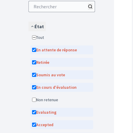
État
Tout
En attente de réponse
Retirée
Soumis au vote
En cours d'évaluation
Non retenue
Evaluating
Accepted