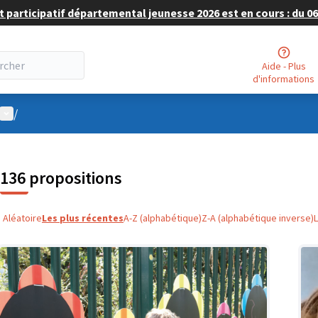
 participatif départemental jeunesse 2026 est en cours : du 06 
Aide - Plus
d'informations
Menu utilisateur
/
136 propositions
Aléatoire
Les plus récentes
A-Z (alphabétique)
Z-A (alphabétique inverse)