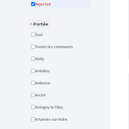
Rejected
Portée
Tout
Toutes les communes
Abilly
Ambillou
Amboise
Anché
Antogny-le-Tillac
Artannes-sur-Indre