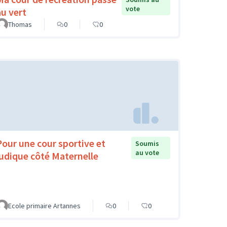
vote
au vert
Thomas
0
0
Pour une cour sportive et
Soumis
au vote
ludique côté Maternelle
Ecole primaire Artannes
0
0