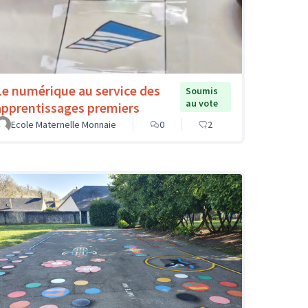
Le numérique au service des
Soumis
au vote
apprentissages premiers
Ecole Maternelle Monnaie
0
2