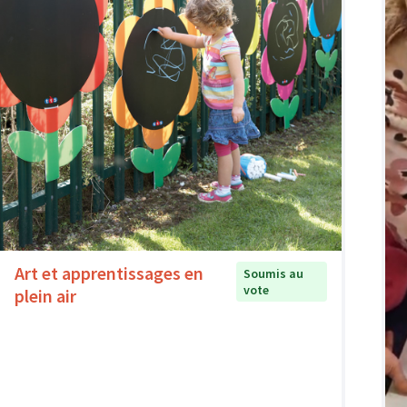
Art et apprentissages en
Soumis au
vote
plein air