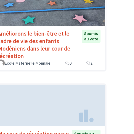
Améliorons le bien-être et le
Soumis
au vote
cadre de vie des enfants
Modéniens dans leur cour de
récréation
Ecole Maternelle Monnaie
0
2
Ma cour de récréation passe
Soumis au