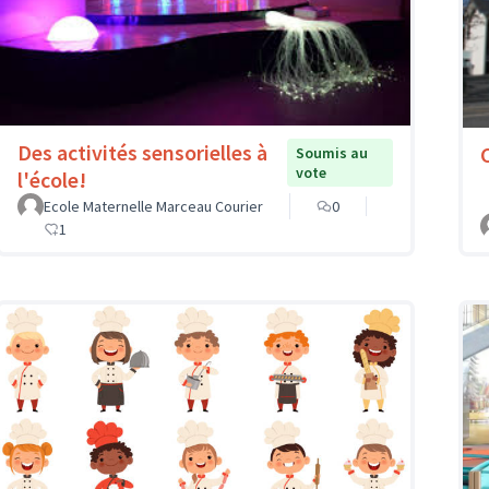
Des activités sensorielles à
Soumis au
vote
l'école!
Ecole Maternelle Marceau Courier
0
1