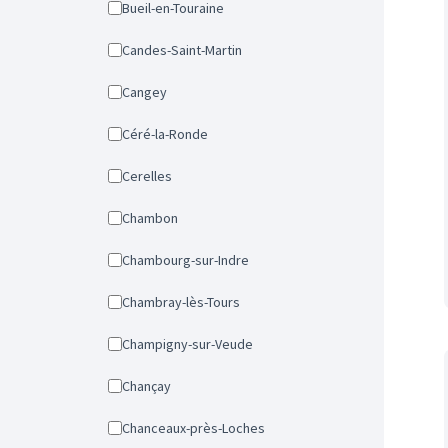
Bueil-en-Touraine
Candes-Saint-Martin
Cangey
Céré-la-Ronde
Cerelles
Chambon
Chambourg-sur-Indre
Chambray-lès-Tours
Champigny-sur-Veude
Chançay
Chanceaux-près-Loches