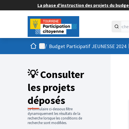
La phase d'instruction des projets du budget
Accueil
Menu principal
/
Budget Participatif JEUNESSE 2024
💡 Consulter
les projets
déposés
Le formulaire ci-dessous filtre
dynamiquement les résultats de la
recherche lorsque les conditions de
recherche sont modifiées.