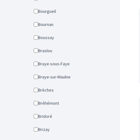
Bourgueil
Bournan
Boussay
Braslou
Braye-sous-Faye
Braye-sur-Maulne
Brèches
Bréhémont
Bridoré
Brizay