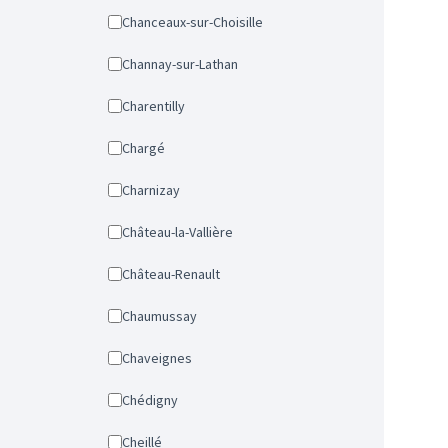
Chanceaux-sur-Choisille
Channay-sur-Lathan
Charentilly
Chargé
Charnizay
Château-la-Vallière
Château-Renault
Chaumussay
Chaveignes
Chédigny
Cheillé