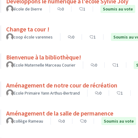
Développons le numérique à l'école Sylvie Joly
école de Dierre
0
1
Soumis au vote
Change ta cour !
coop école varennes
0
1
Soumis au v
Bienvenue à la bibliothèque!
Ecole Maternelle Marceau Courier
0
1
Aménagement de notre cour de récréation
Ecole Primaire Yann Arthus-Bertrand
0
1
Aménagement de la salle de permanence
collège Rameau
0
0
Soumis au vote