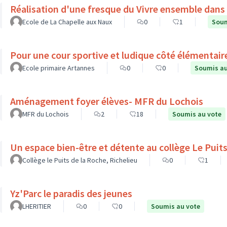
Réalisation d'une fresque du Vivre ensemble dans l
Ecole de La Chapelle aux Naux
0
1
Soum
Pour une cour sportive et ludique côté élémentair
Ecole primaire Artannes
0
0
Soumis au
Aménagement foyer élèves- MFR du Lochois
MFR du Lochois
2
18
Soumis au vote
Un espace bien-être et d
Collège le Puits de la Roche, Richelieu
0
1
Yz'Parc le paradis des jeunes
LHERITIER
0
0
Soumis au vote