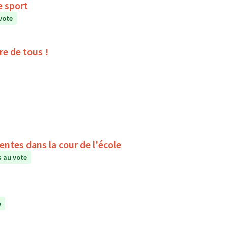
vec le sport
vote
ire de tous !
ntes dans la cour de l'école
 au vote
e