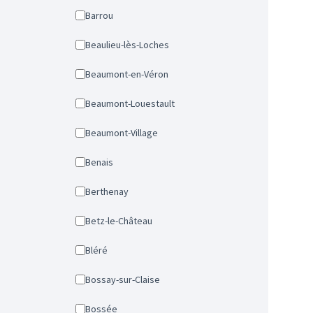
Barrou
Beaulieu-lès-Loches
Beaumont-en-Véron
Beaumont-Louestault
Beaumont-Village
Benais
Berthenay
Betz-le-Château
Bléré
Bossay-sur-Claise
Bossée