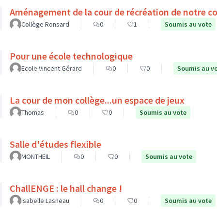
Aménagement de la cour de récréation de notre co
Collège Ronsard
0
1
Soumis au vote
Pour une école technologique
Ecole Vincent Gérard
0
0
Soumis au v
La cour de mon collège...un espace de jeux
Thomas
0
0
Soumis au vote
Salle d'études flexible
MONTHEIL
0
0
Soumis au vote
ChallENGE : le hall change !
Isabelle Lasneau
0
0
Soumis au vote