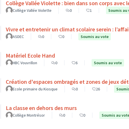
Collège Vallée Violette : bien dans son corps a
Collège Vallée Violette
0
1
Soumis au 
Vivre et entretenir un climat scolaire serein : l’affa
ASDEC
0
0
Soumis au vote
Matériel Ecole Hand
HBC Vouvrillon
0
6
Soumis au vote
Création d'espaces ombragés et zones de jeux déte
Ecole primaire du Kiosque
0
26
Soumis
La classe en dehors des murs
Collège Montrésor
0
0
Soumis au vot