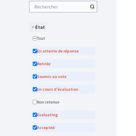
État
Tout
En attente de réponse
Retirée
Soumis au vote
En cours d'évaluation
Non retenue
Evaluating
Accepted