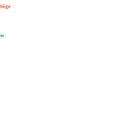
llège
ote