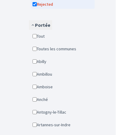
Rejected
Portée
Tout
Toutes les communes
Abilly
Ambillou
Amboise
Anché
Antogny-le-Tillac
Artannes-sur-Indre