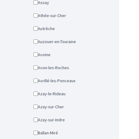
Assay
Athée-sur-Cher
Autrèche
Auzouer-en-Touraine
Avoine
Avon-les-Roches
Avrillé-les-Ponceaux
Azay-le-Rideau
Azay-sur-Cher
Azay-sur-Indre
Ballan-Miré