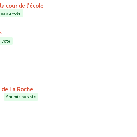
a cour de l'école
is au vote
e
 vote
étente au collège Le Puits de La Roche
Soumis au vote