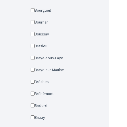
Bourgueil
Bournan
Boussay
Braslou
Braye-sous-Faye
Braye-sur-Maulne
Brèches
Bréhémont
Bridoré
Brizay