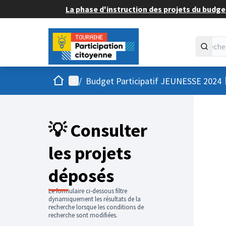
La phase d'instruction des projets du budget
Accueil
Menu principal
/
Budget Participatif JEUNESSE 2024
💡 Consulter
les projets
déposés
Le formulaire ci-dessous filtre
dynamiquement les résultats de la
recherche lorsque les conditions de
recherche sont modifiées.