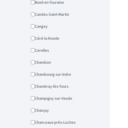
Bueil-en-Touraine
Candes-Saint-Martin
Cangey
Céré-la-Ronde
Cerelles
Chambon
Chambourg-sur-Indre
Chambray-lès-Tours
Champigny-sur-Veude
Chançay
Chanceaux-près-Loches