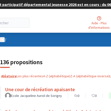
 participatif départemental jeunesse 2026 est en cours : du 06 
Aide - Plus
d'informations
Menu utilisateur
/
136 propositions
Aléatoire
Les plus récentes
A-Z (alphabétique)
Z-A (alphabétique inverse)
Une cour de récréation apaisante
Ecole Jacqueline Auriol de Sorigny
0
0