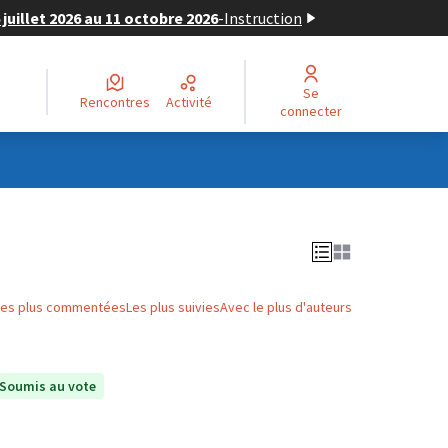
juillet 2026 au 11 octobre 2026
-
Instruction
Se
Rencontres
Activité
connecter
Les plus commentées
Les plus suivies
Avec le plus d'auteurs
Soumis au vote