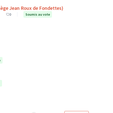
es espaces de lecture à l’extérieur (Collège Jean Roux de Fondettes)
0
Soumis au vote
e