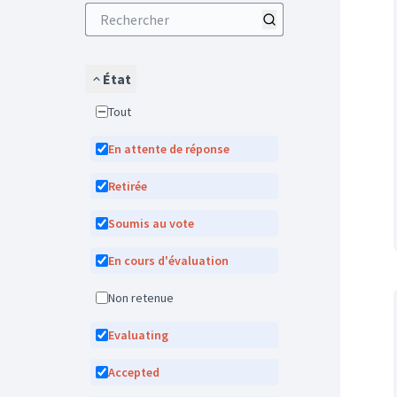
État
Tout
En attente de réponse
Retirée
Soumis au vote
En cours d'évaluation
Non retenue
Evaluating
Accepted