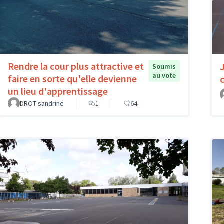
Rendre la cour plus attractive et
Soumis
au vote
faire en sorte qu'elle devienne
un lieu d'apprentissage
DROT sandrine
1
64