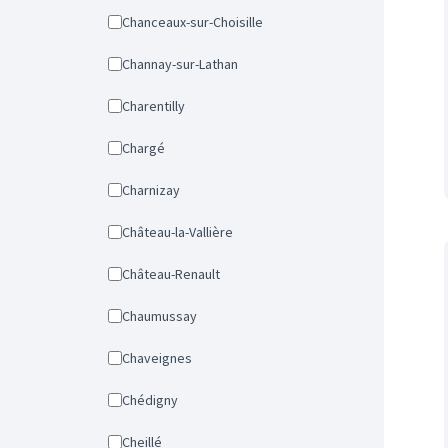
Chanceaux-sur-Choisille
Channay-sur-Lathan
Charentilly
Chargé
Charnizay
Château-la-Vallière
Château-Renault
Chaumussay
Chaveignes
Chédigny
Cheillé