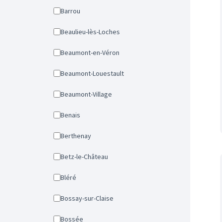
Barrou
Beaulieu-lès-Loches
Beaumont-en-Véron
Beaumont-Louestault
Beaumont-Village
Benais
Berthenay
Betz-le-Château
Bléré
Bossay-sur-Claise
Bossée