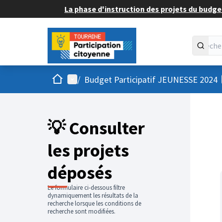
La phase d'instruction des projets du budget
Accueil
Menu principal
/
Budget Participatif JEUNESSE 2024
💡 Consulter
les projets
déposés
Le formulaire ci-dessous filtre
dynamiquement les résultats de la
recherche lorsque les conditions de
recherche sont modifiées.