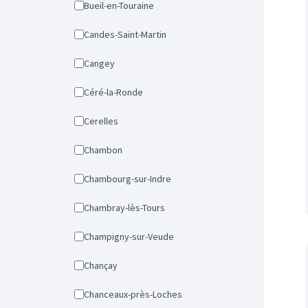
Bueil-en-Touraine
Candes-Saint-Martin
Cangey
Céré-la-Ronde
Cerelles
Chambon
Chambourg-sur-Indre
Chambray-lès-Tours
Champigny-sur-Veude
Chançay
Chanceaux-près-Loches