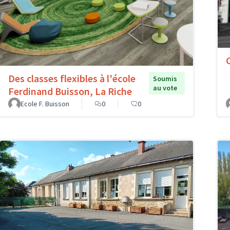
Des classes flexibles à l'école
Soumis
au vote
Ferdinand Buisson, La Riche
Ecole F. Buisson
0
0