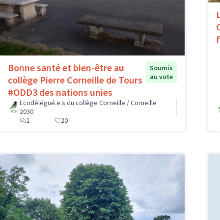
Bonne santé et bien-être au
Soumis
au vote
collège Pierre Corneille de Tours
#ODD3 des nations unies
Ecodélégué.e.s du collège Corneille / Corneille
2030
1
20