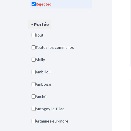
Rejected
Portée
Tout
Toutes les communes
Abilly
Ambillou
Amboise
Anché
Antogny-le-Tillac
Artannes-sur-Indre