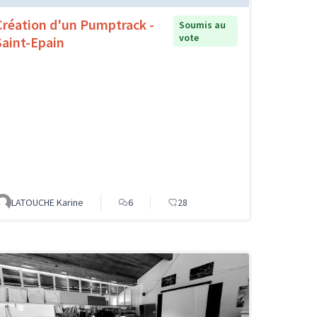
Création d'un Pumptrack -
Soumis au
vote
Saint-Epain
LATOUCHE Karine
6
28