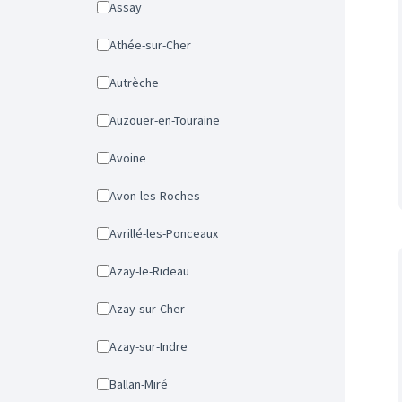
Assay
Athée-sur-Cher
Autrèche
Auzouer-en-Touraine
Avoine
Avon-les-Roches
Avrillé-les-Ponceaux
Azay-le-Rideau
Azay-sur-Cher
Azay-sur-Indre
Ballan-Miré