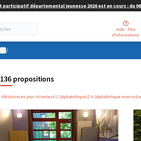
 participatif départemental jeunesse 2026 est en cours : du 06 
Aide - Plus
d'informations
Menu utilisateur
/
136 propositions
Aléatoire
Les plus récentes
A-Z (alphabétique)
Z-A (alphabétique inverse)
L