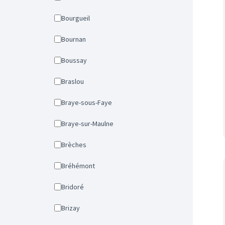
Bourgueil
Bournan
Boussay
Braslou
Braye-sous-Faye
Braye-sur-Maulne
Brèches
Bréhémont
Bridoré
Brizay