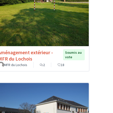
Aménagement extérieur -
Soumis au
vote
MFR du Lochois
MFR du Lochois
2
18