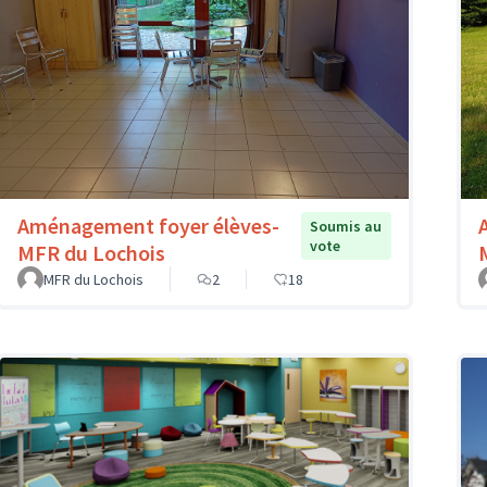
Aménagement foyer élèves-
Soumis au
vote
MFR du Lochois
MFR du Lochois
2
18