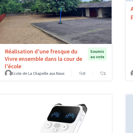
Réalisation d'une fresque du
Soumis
au vote
Vivre ensemble dans la cour de
l'école
Ecole de La Chapelle aux Naux
0
1