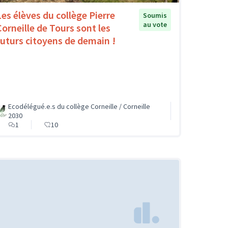
Les élèves du collège Pierre
Soumis
au vote
Corneille de Tours sont les
futurs citoyens de demain !
Ecodélégué.e.s du collège Corneille / Corneille
2030
1
10