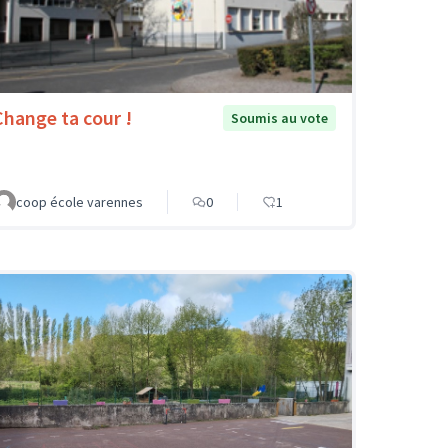
Change ta cour !
Soumis au vote
coop école varennes
0
1