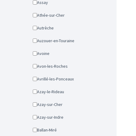
Assay
Athée-sur-Cher
Autrèche
Auzouer-en-Touraine
Avoine
Avon-les-Roches
Avrillé-les-Ponceaux
Azay-le-Rideau
Azay-sur-Cher
Azay-sur-Indre
Ballan-Miré