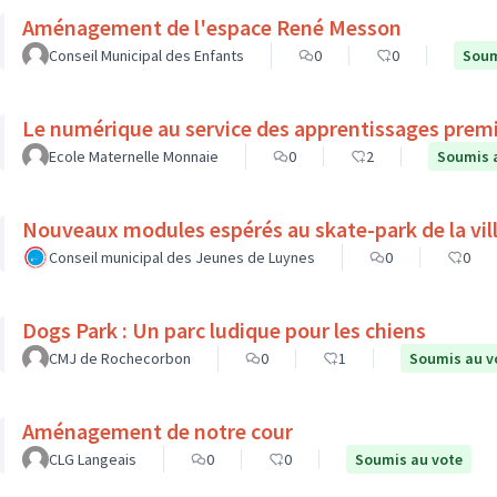
Aménagement de l'espace René Messon
Conseil Municipal des Enfants
0
0
Soum
Le numérique au service des apprentissages prem
Ecole Maternelle Monnaie
0
2
Soumis 
Nouveaux modules espérés au skate-park de la vil
Conseil municipal des Jeunes de Luynes
0
0
Dogs Park : Un parc ludique pour les chiens
CMJ de Rochecorbon
0
1
Soumis au v
Aménagement de notre cour
CLG Langeais
0
0
Soumis au vote