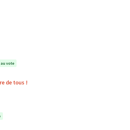
 au vote
ire de tous !
e