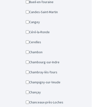
Bueil-en-Touraine
Candes-Saint-Martin
Cangey
Céré-la-Ronde
Cerelles
Chambon
Chambourg-sur-Indre
Chambray-lès-Tours
Champigny-sur-Veude
Chançay
Chanceaux-près-Loches