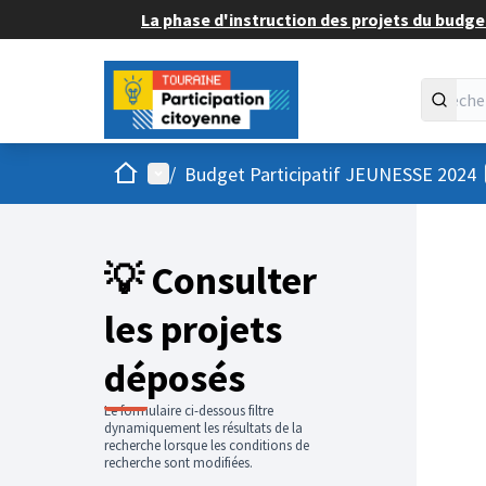
La phase d'instruction des projets du budget
Accueil
Menu principal
/
Budget Participatif JEUNESSE 2024
💡 Consulter
les projets
déposés
Le formulaire ci-dessous filtre
dynamiquement les résultats de la
recherche lorsque les conditions de
recherche sont modifiées.