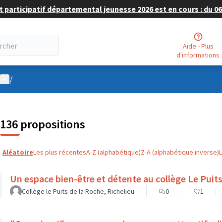
 participatif départemental jeunesse 2026 est en cours : du 06 
Aide - Plus
d'informations
Menu utilisateur
/
136 propositions
Aléatoire
Les plus récentes
A-Z (alphabétique)
Z-A (alphabétique inverse)
Un espace bien-être et d
Collège le Puits de la Roche, Richelieu
0
1