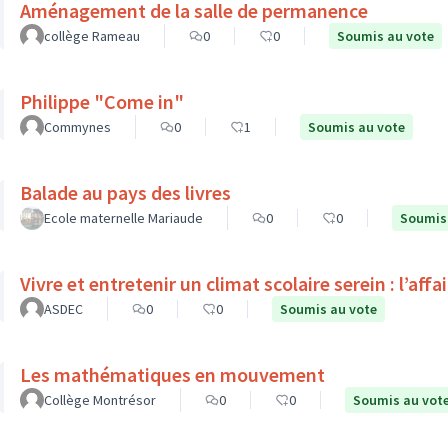
Aménagement de la salle de permanence
collège Rameau
0
0
Soumis au vote
Philippe "Come in"
Commynes
0
1
Soumis au vote
Balade au pays des livres
Ecole maternelle Mariaude
0
0
Soumis
Vivre et entretenir un climat scolaire serein : l’affa
ASDEC
0
0
Soumis au vote
Les mathématiques en mouvement
Collège Montrésor
0
0
Soumis au vot