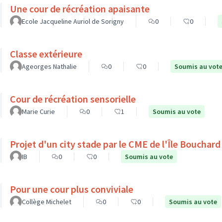
Une cour de récréation apaisante
Ecole Jacqueline Auriol de Sorigny
0
0
Classe extérieure
Ageorges Nathalie
0
0
Soumis au vot
Cour de récréation sensorielle
Marie Curie
0
1
Soumis au vote
Projet d'un city stade par le CME de l'Île Bouchard
IB
0
0
Soumis au vote
Pour une cour plus conviviale
Collège Michelet
0
0
Soumis au vote