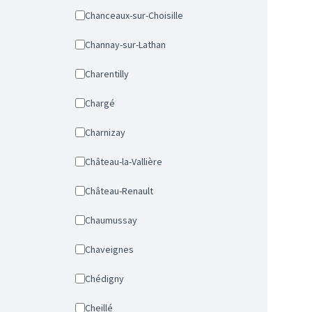
Chanceaux-sur-Choisille
Channay-sur-Lathan
Charentilly
Chargé
Charnizay
Château-la-Vallière
Château-Renault
Chaumussay
Chaveignes
Chédigny
Cheillé