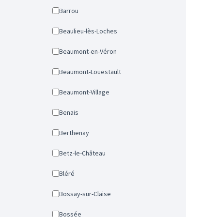
Barrou
Beaulieu-lès-Loches
Beaumont-en-Véron
Beaumont-Louestault
Beaumont-Village
Benais
Berthenay
Betz-le-Château
Bléré
Bossay-sur-Claise
Bossée