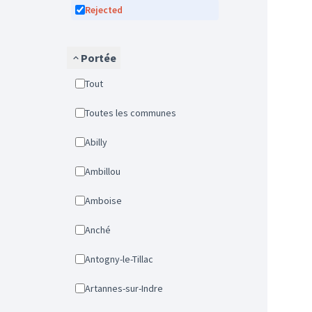
Rejected
Portée
Tout
Toutes les communes
Abilly
Ambillou
Amboise
Anché
Antogny-le-Tillac
Artannes-sur-Indre