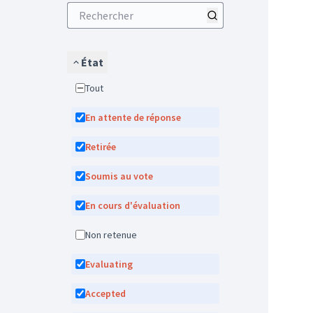
État
Tout
En attente de réponse
Retirée
Soumis au vote
En cours d'évaluation
Non retenue
Evaluating
Accepted