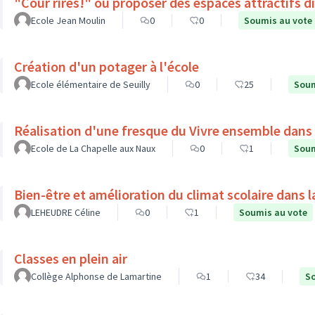
"Cour rires!" ou proposer des espaces attractifs d
Ecole Jean Moulin
0
0
Soumis au vote
Création d'un potager à l'école
Ecole élémentaire de Seuilly
0
25
Soum
Réalisation d'une fresque du Vivre ensemble dans l
Ecole de La Chapelle aux Naux
0
1
Soum
Bien-être et amélioration du climat scolaire dans l
LEHEUDRE Céline
0
1
Soumis au vote
Classes en plein air
Collège Alphonse de Lamartine
1
34
So