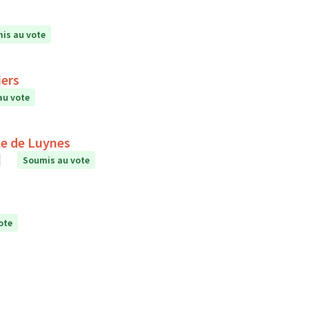
is au vote
iers
au vote
le de Luynes
Soumis au vote
ote