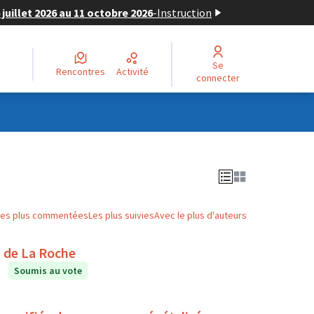
juillet 2026 au 11 octobre 2026
-
Instruction
Se
Rencontres
Activité
connecter
Les plus commentées
Les plus suivies
Avec le plus d'auteurs
étente au collège Le Puits de La Roche
Soumis au vote