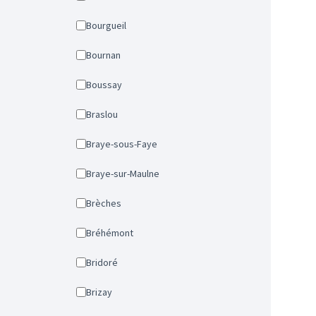
Bourgueil
Bournan
Boussay
Braslou
Braye-sous-Faye
Braye-sur-Maulne
Brèches
Bréhémont
Bridoré
Brizay