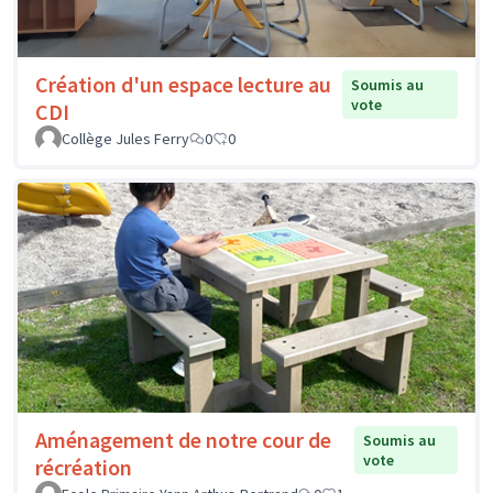
Création d'un espace lecture au
Soumis au
vote
CDI
Collège Jules Ferry
0
0
Aménagement de notre cour de
Soumis au
vote
récréation