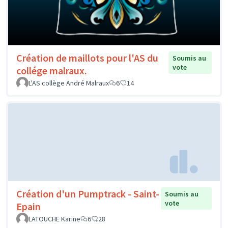
Création de maillots pour l'AS du
Soumis au
vote
collége malraux.
L'AS collège André Malraux
6
14
Création d'un Pumptrack - Saint-
Soumis au
vote
Epain
LATOUCHE Karine
6
28