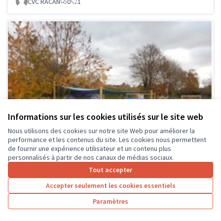
CVC RACAN
0
1
Informations sur les cookies utilisés sur le site web
Nous utilisons des cookies sur notre site Web pour améliorer la
performance et les contenus du site. Les cookies nous permettent
de fournir une expérience utilisateur et un contenu plus
personnalisés à partir de nos canaux de médias sociaux.
Tout accepter
Accepter seulement les cookies essentiels
La classe en dehors des murs
Soumis au vote
Paramètres
Collège Montrésor
0
0