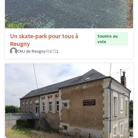
Un skate-park pour tous à
Soumis au
vote
Reugny
CMJ de Reugny
1
1