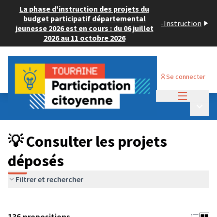
La phase d'instruction des projets du
budget participatif départemental
-
Instruction
jeunesse 2026 est en cours : du 06 juillet
2026 au 11 octobre 2026
Se connecter
Menu princi
Budget Participatif JEUNESSE 2024
/
Menu p
💡 Consulter les projets déposés
💡 Consulter les projets
déposés
Filtrer et rechercher
136 propositions