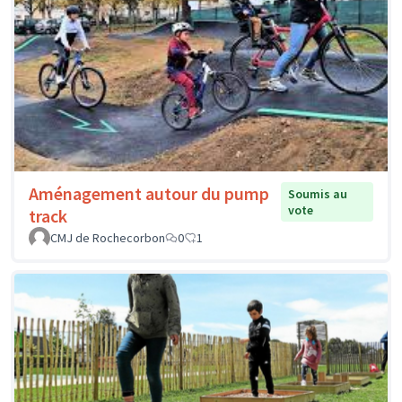
Aménagement autour du pump
Soumis au
vote
track
CMJ de Rochecorbon
0
1