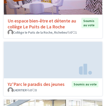
Un espace bien-être et détente au
Soumis
au vote
collège Le Puits de La Roche
Collège le Puits de la Roche, Richelieu
0
1
Yz'Parc le paradis des jeunes
Soumis au vote
LHERITIER
0
0