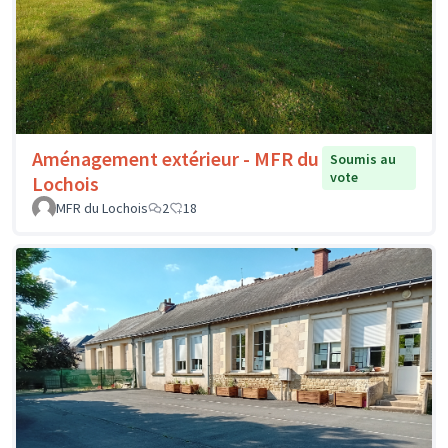
Aménagement extérieur - MFR du
Soumis au
vote
Lochois
MFR du Lochois
2
18