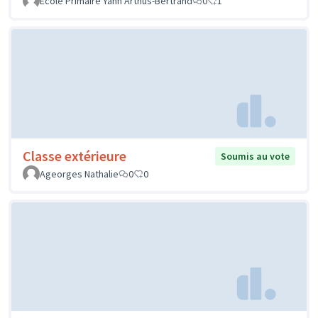
Ecole Primaire Yann Arthus-Bertrand
0
1
Classe extérieure
Soumis au vote
Ageorges Nathalie
0
0