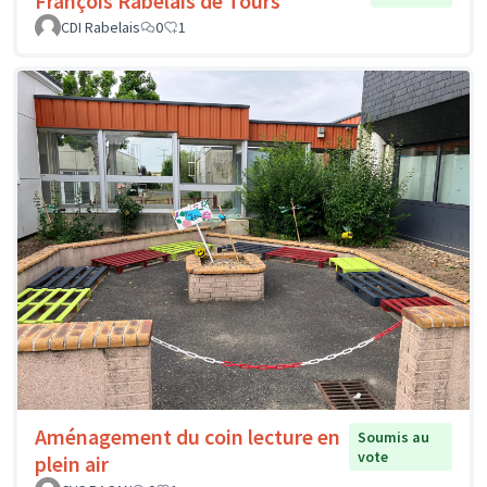
François Rabelais de Tours
CDI Rabelais
0
1
Aménagement du coin lecture en
Soumis au
vote
plein air