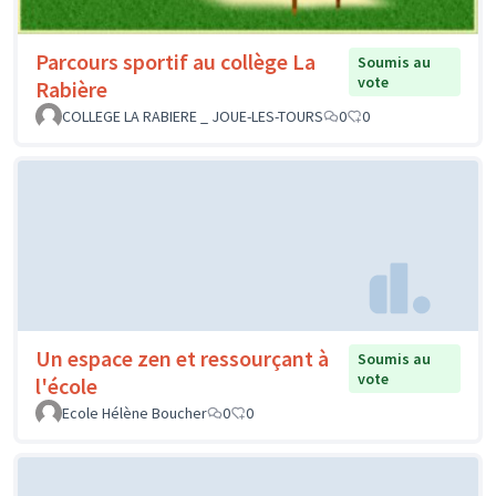
Parcours sportif au collège La
Soumis au
vote
Rabière
COLLEGE LA RABIERE _ JOUE-LES-TOURS
0
0
Un espace zen et ressourçant à
Soumis au
vote
l'école
Ecole Hélène Boucher
0
0