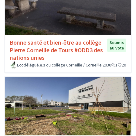
Bonne santé et bien-être au collège
Soumis
au vote
Pierre Corneille de Tours #ODD3 des
nations unies
Ecodélégué.e.s du collège Corneille / Corneille 2030
1
20