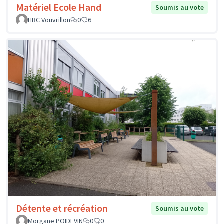
Matériel Ecole Hand
Soumis au vote
HBC Vouvrillon
0
6
Détente et récréation
Soumis au vote
Morgane POIDEVIN
0
0