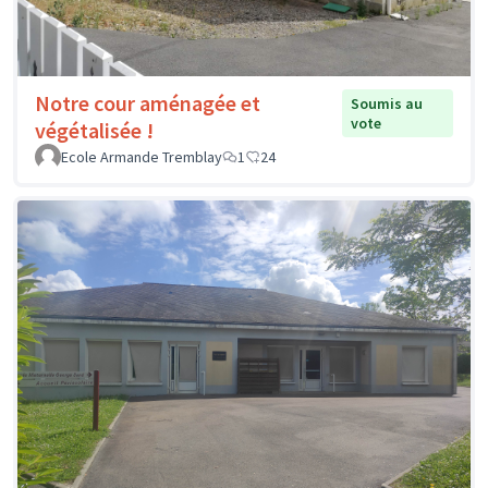
Notre cour aménagée et
Soumis au
vote
végétalisée !
Ecole Armande Tremblay
1
24