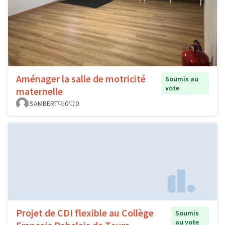
Aménager la salle de motricité
Soumis au
vote
maternelle
ISAMBERT
0
0
Projet de CDI flexible au Collège
Soumis
au vote