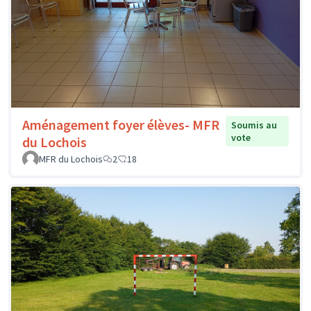
Aménagement foyer élèves- MFR
Soumis au
vote
du Lochois
MFR du Lochois
2
18