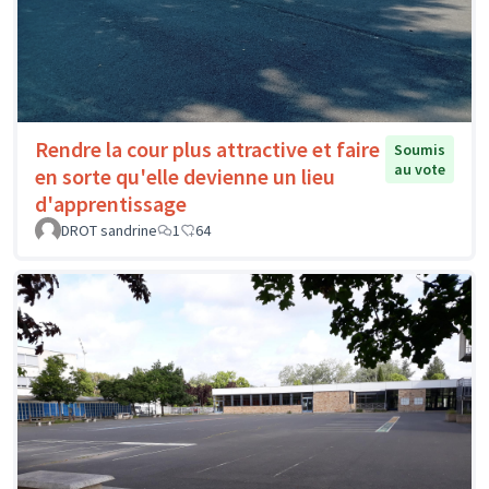
Rendre la cour plus attractive et faire
Soumis
au vote
en sorte qu'elle devienne un lieu
d'apprentissage
DROT sandrine
1
64