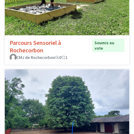
Parcours Sensoriel à
Soumis au
vote
Rochecorbon
CMJ de Rochecorbon
0
1