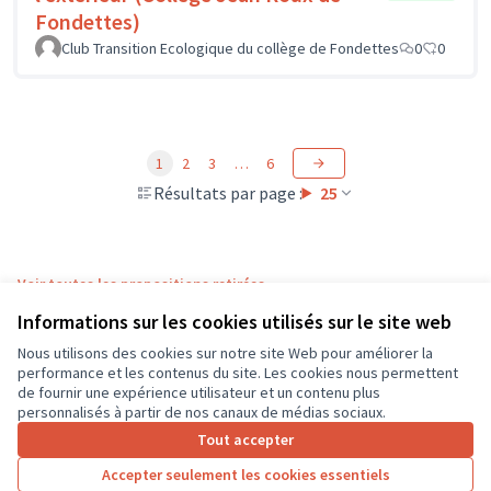
Fondettes)
Club Transition Ecologique du collège de Fondettes
0
0
1
2
3
…
6
Résultats par page :
25
Voir toutes les propositions retirées
Informations sur les cookies utilisés sur le site web
Nous utilisons des cookies sur notre site Web pour améliorer la
Conditions d'utilisation
performance et les contenus du site. Les cookies nous permettent
Paramètres des cookies
de fournir une expérience utilisateur et un contenu plus
CD37 sur X
CD37 sur Facebook
CD37 sur Instagram
CD37 sur YouTube
personnalisés à partir de nos canaux de médias sociaux.
(Lien externe)
(Lien externe)
(Lien externe)
(Lien externe)
Tout accepter
Accepter seulement les cookies essentiels