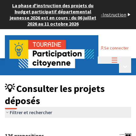
La phase d'instruction des projets du
budget participatif départemental
-
Instruction
jeunesse 2026 est en cours : du 06 juillet
2026 au 11 octobre 2026
Se connecter
Menu princi
Budget Participatif JEUNESSE 2024
/
Menu p
💡 Consulter les projets déposés
💡 Consulter les projets
déposés
Filtrer et rechercher
136 propositions