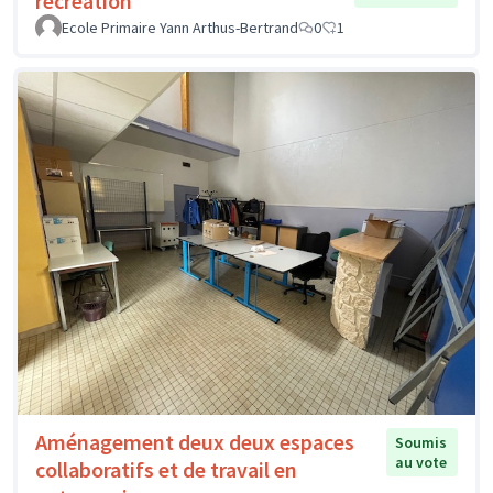
récréation
Ecole Primaire Yann Arthus-Bertrand
0
1
Aménagement deux deux espaces
Soumis
au vote
collaboratifs et de travail en