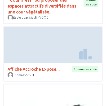
Soumis
au vote
espaces attractifs diversifiés dans
une cour végétalisée.
Ecole Jean Moulin
0
0
Affiche Accroche Expose...
Soumis au vote
Thomas
0
1