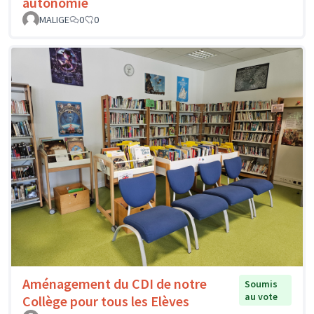
autonomie
MALIGE
0
0
Aménagement du CDI de notre
Soumis
au vote
Collège pour tous les Elèves