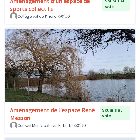
Aménagement d’un espace de
Soumis au
vote
sports collectifs
Collège val de l'indre
0
0
Aménagement de l'espace René
Soumis au
vote
Messon
Conseil Municipal des Enfants
0
0