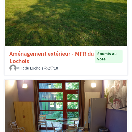
Aménagement extérieur - MFR du
Soumis au
vote
Lochois
MFR du Lochois
2
18