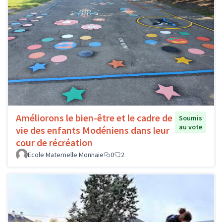
Améliorons le bien-être et le cadre de
Soumis
au vote
vie des enfants Modéniens dans leur
cour de récréation
Ecole Maternelle Monnaie
0
2