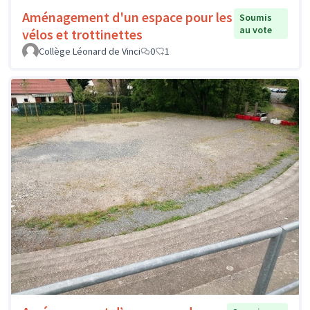
Aménagement d'un espace pour les
Soumis
au vote
vélos et trottinettes
Collège Léonard de Vinci
0
1