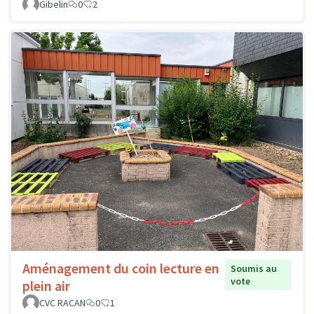
Gibelin
0
2
Aménagement du coin lecture en
Soumis au
vote
plein air
CVC RACAN
0
1