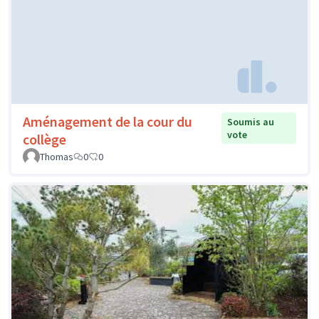
Aménagement de la cour du
Soumis au
vote
collège
Thomas
0
0