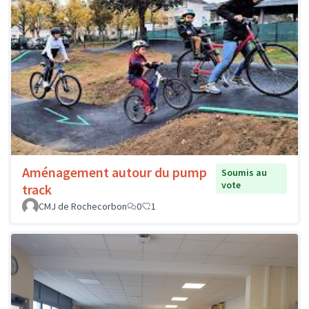
Aménagement autour du pump
Soumis au
vote
track
CMJ de Rochecorbon
0
1