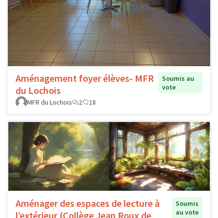
Aménagement foyer élèves- MFR
Soumis au
vote
du Lochois
MFR du Lochois
2
18
Aménager des espaces de lecture à
Soumis
au vote
l’extérieur (Collège Jean Roux de