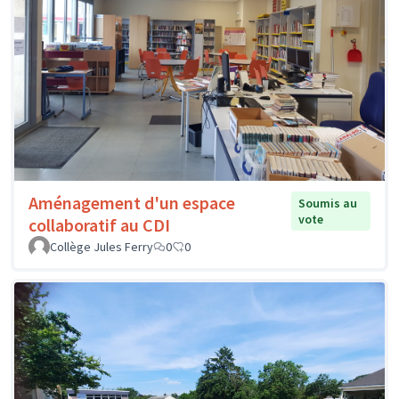
Aménagement d'un espace
Soumis au
vote
collaboratif au CDI
Collège Jules Ferry
0
0