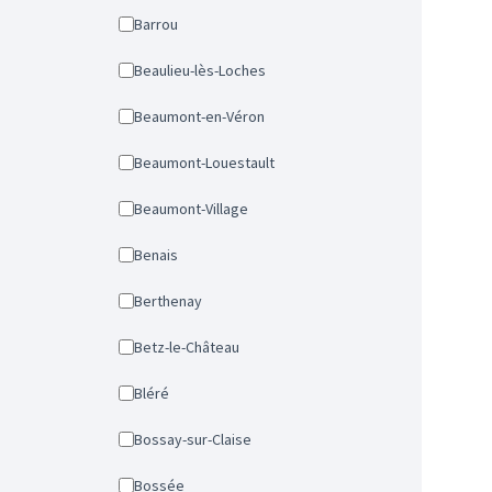
Barrou
Beaulieu-lès-Loches
Beaumont-en-Véron
Beaumont-Louestault
Beaumont-Village
Benais
Berthenay
Betz-le-Château
Bléré
Bossay-sur-Claise
Bossée