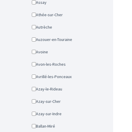
Assay
Athée-sur-Cher
Autrèche
Auzouer-en-Touraine
Avoine
Avon-les-Roches
Avrillé-les-Ponceaux
Azay-le-Rideau
Azay-sur-Cher
Azay-sur-Indre
Ballan-Miré