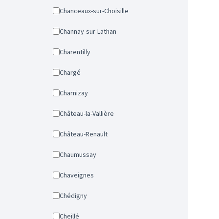
Chanceaux-sur-Choisille
Channay-sur-Lathan
Charentilly
Chargé
Charnizay
Château-la-Vallière
Château-Renault
Chaumussay
Chaveignes
Chédigny
Cheillé