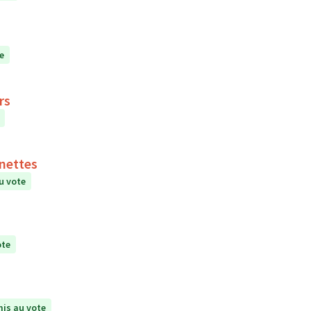
e
rs
inettes
u vote
ote
is au vote