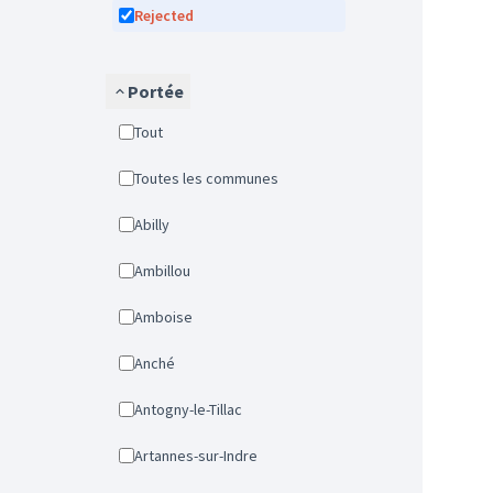
Rejected
Portée
Tout
Toutes les communes
Abilly
Ambillou
Amboise
Anché
Antogny-le-Tillac
Artannes-sur-Indre