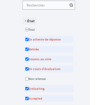
État
Tout
En attente de réponse
Retirée
Soumis au vote
En cours d'évaluation
Non retenue
Evaluating
Accepted