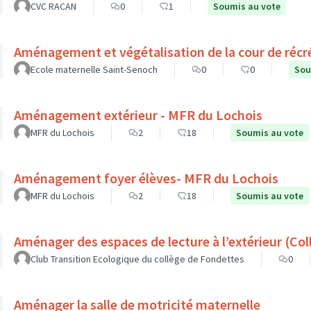
CVC RACAN
0
1
Soumis au vote
Aménagement et végétalisation de la cour de récr
Ecole maternelle Saint-Senoch
0
0
Sou
Aménagement extérieur - MFR du Lochois
MFR du Lochois
2
18
Soumis au vote
Aménagement foyer élèves- MFR du Lochois
MFR du Lochois
2
18
Soumis au vote
Aménager d
Club Transition Ecologique du collège de Fondettes
0
Aménager la salle de motricité maternelle