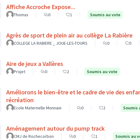
Affiche Accroche Expose...
Thomas
0
1
Soumis au vote
Agrès de sport de plein air au collège La Rabière
COLLEGE LA RABIERE _ JOUE-LES-TOURS
0
0
Aire de jeux a Vallères
Projet
0
2
Soumis au vote
Améliorons le bien-être et le cadre de vie des enf
récréation
Ecole Maternelle Monnaie
0
2
Soumis 
Aménagement autour du pump track
CMJ de Rochecorbon
0
1
Soumis au v