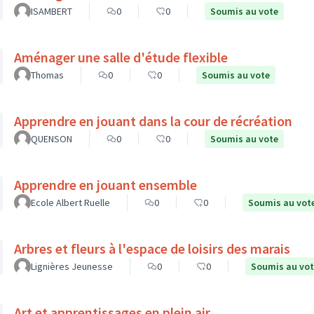
ISAMBERT
0
0
Soumis au vote
Aménager une salle d'étude flexible
Thomas
0
0
Soumis au vote
Apprendre en jouant dans la cour de récréation
QUENSON
0
0
Soumis au vote
Apprendre en jouant ensemble
Ecole Albert Ruelle
0
0
Soumis au vot
Arbres et fleurs à l'espace de loisirs des marais
Lignières Jeunesse
0
0
Soumis au vo
Art et apprentissages en plein air