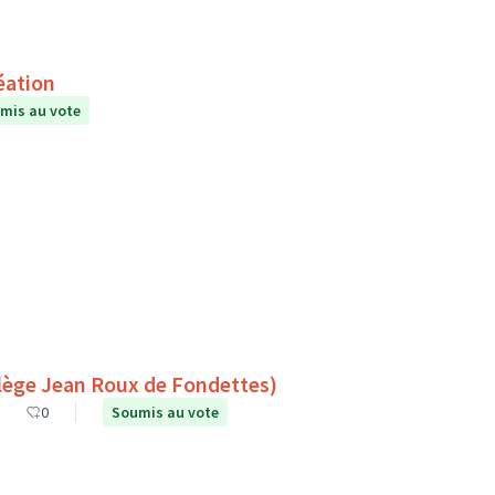
éation
mis au vote
es espaces de lecture à l’extérieur (Collège Jean Roux de Fondettes)
0
Soumis au vote