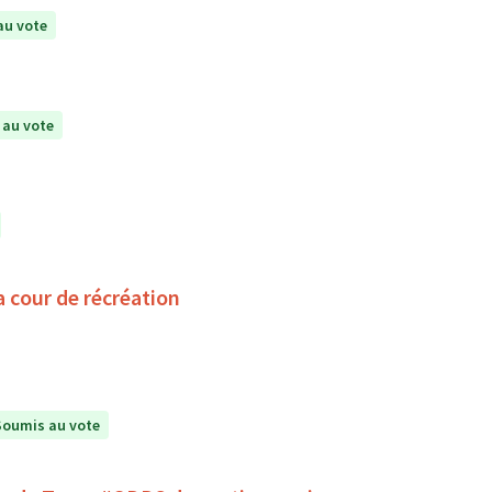
au vote
 au vote
a cour de récréation
Soumis au vote