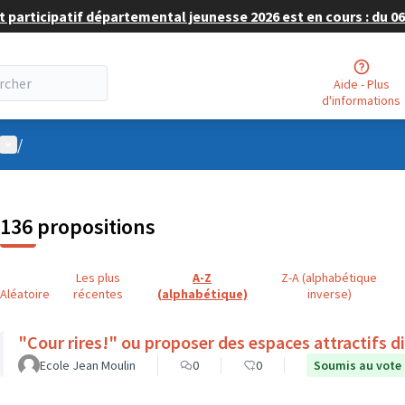
 participatif départemental jeunesse 2026 est en cours : du 06 
Aide - Plus
d'informations
Menu utilisateur
/
136 propositions
Les plus
A-Z
Z-A (alphabétique
Aléatoire
récentes
(alphabétique)
inverse)
"Cour rires!" ou proposer des espaces attractifs d
Ecole Jean Moulin
0
0
Soumis au vote