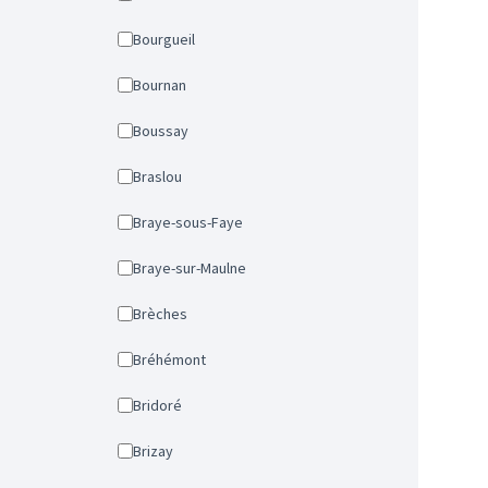
Bourgueil
Bournan
Boussay
Braslou
Braye-sous-Faye
Braye-sur-Maulne
Brèches
Bréhémont
Bridoré
Brizay