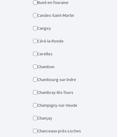
Bueil-en-Touraine
Candes-Saint-Martin
Cangey
Céré-la-Ronde
Cerelles
Chambon
Chambourg-sur-Indre
Chambray-lès-Tours
Champigny-sur-Veude
Chançay
Chanceaux-près-Loches