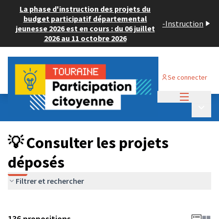
La phase d'instruction des projets du
budget participatif départemental
-
Instruction
jeunesse 2026 est en cours : du 06 juillet
2026 au 11 octobre 2026
Se connecter
Menu princi
Budget Participatif JEUNESSE 2024
/
Menu p
💡 Consulter les projets déposés
💡 Consulter les projets
déposés
Filtrer et rechercher
136 propositions