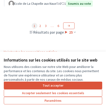
Ecole de La Chapelle aux Naux
0
1
Soumis au vote
1
2
3
…
6
Résultats par page :
25
Voir toutes les propositions retirées
Informations sur les cookies utilisés sur le site web
Nous utilisons des cookies sur notre site Web pour améliorer la
Conditions d'utilisation
performance et les contenus du site. Les cookies nous permettent
Paramètres des cookies
de fournir une expérience utilisateur et un contenu plus
CD37 sur X
CD37 sur Facebook
CD37 sur Instagram
CD37 sur YouTube
personnalisés à partir de nos canaux de médias sociaux.
(Lien externe)
(Lien externe)
(Lien externe)
(Lien externe)
Tout accepter
Accepter seulement les cookies essentiels
Licence Cre
(Lien extern
Paramètres
(Lien externe)
Site réalisé grâce au
logiciel libre Decidim
.
(Lien externe)