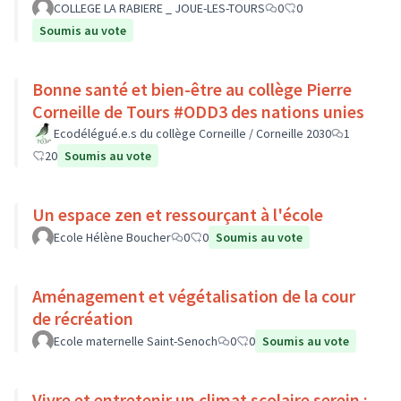
COLLEGE LA RABIERE _ JOUE-LES-TOURS
0
0
Soumis au vote
Bonne santé et bien-être au collège Pierre
Corneille de Tours #ODD3 des nations unies
Ecodélégué.e.s du collège Corneille / Corneille 2030
1
20
Soumis au vote
Un espace zen et ressourçant à l'école
Ecole Hélène Boucher
0
0
Soumis au vote
Aménagement et végétalisation de la cour
de récréation
Ecole maternelle Saint-Senoch
0
0
Soumis au vote
Vivre et entretenir un climat scolaire serein :