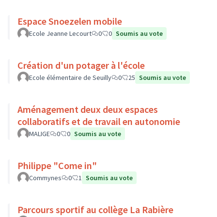
Espace Snoezelen mobile
Ecole Jeanne Lecourt
0
0
Soumis au vote
Création d'un potager à l'école
Ecole élémentaire de Seuilly
0
25
Soumis au vote
Aménagement deux deux espaces
collaboratifs et de travail en autonomie
MALIGE
0
0
Soumis au vote
Philippe "Come in"
Commynes
0
1
Soumis au vote
Parcours sportif au collège La Rabière