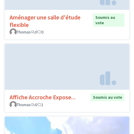
Aménager une salle d'étude
Soumis au
vote
flexible
Thomas
0
0
Affiche Accroche Expose...
Soumis au vote
Thomas
0
1