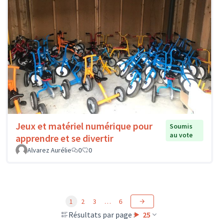
Jeux et matériel numérique pour
Soumis
au vote
apprendre et se divertir
Alvarez Aurélie
0
0
1
2
3
…
6
Résultats par page :
25