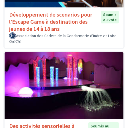
Développement de scenarios pour
Soumis
au vote
l’Escape Game à destination des
jeunes de 14 à 18 ans
Association des Cadets de la Gendarmerie d'Indre-et-Loire
0
0
Des activités sensorielles à
Soumis au