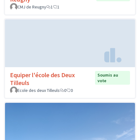
CMJ de Reugny
1
1
Equiper l'école des Deux
Soumis au
vote
Tilleuls
Ecole des deux Tilleuls
0
0