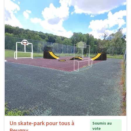
Un skate-park pour tous à
Soumis au
vote
Reugny