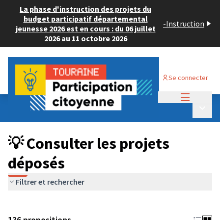
La phase d'instruction des projets du
budget participatif départemental
-
Instruction
jeunesse 2026 est en cours : du 06 juillet
2026 au 11 octobre 2026
Se connecter
Menu princi
Budget Participatif JEUNESSE 2024
/
Menu p
💡 Consulter les projets déposés
💡 Consulter les projets
déposés
Filtrer et rechercher
136 propositions