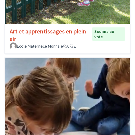
Art et apprentissages en plein
Soumis au
vote
air
Ecole Maternelle Monnaie
0
2