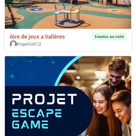
Aire de jeux a Vallères
Soumis au vote
Projet
0
2