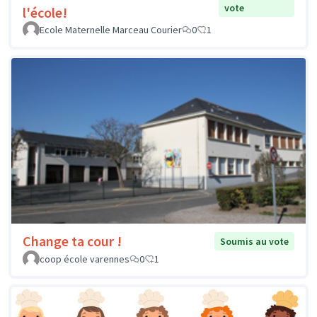
vote
l'école!
Ecole Maternelle Marceau Courier
0
1
Change ta cour !
Soumis au vote
coop école varennes
0
1