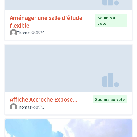
Aménager une salle d'étude
Soumis au
vote
flexible
Thomas
0
0
Affiche Accroche Expose...
Soumis au vote
Thomas
0
1