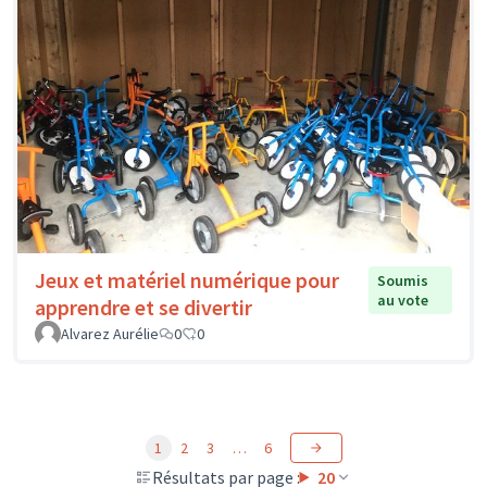
Jeux et matériel numérique pour
Soumis
au vote
apprendre et se divertir
Alvarez Aurélie
0
0
1
2
3
…
6
Résultats par page :
20