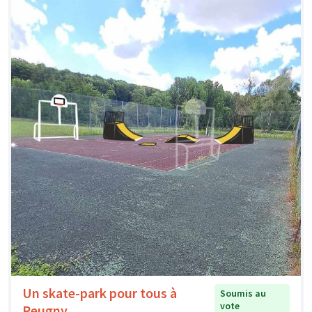
Un skate-park pour tous à
Soumis au
vote
Reugny