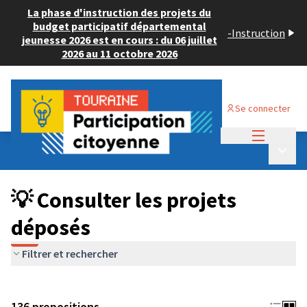
La phase d'instruction des projets du
budget participatif départemental
-
Instruction
jeunesse 2026 est en cours : du 06 juillet
2026 au 11 octobre 2026
Se connecter
Menu princi
Budget Participatif JEUNESSE 2024
/
Menu p
💡 Consulter les projets déposés
💡 Consulter les projets
déposés
Filtrer et rechercher
136 propositions