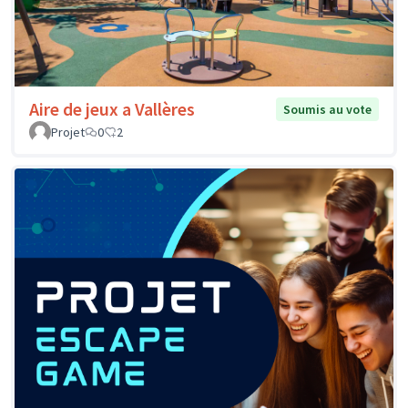
Aire de jeux a Vallères
Soumis au vote
Projet
0
2