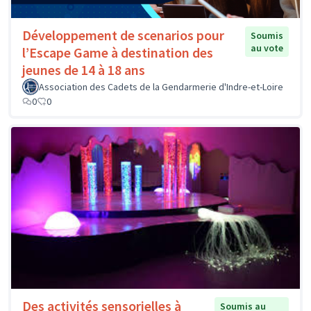
Développement de scenarios pour
Soumis
au vote
l’Escape Game à destination des
jeunes de 14 à 18 ans
Association des Cadets de la Gendarmerie d'Indre-et-Loire
0
0
Des activités sensorielles à
Soumis au