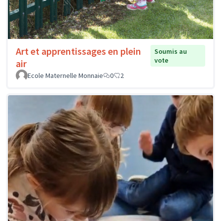
Art et apprentissages en plein
Soumis au
vote
air
Ecole Maternelle Monnaie
0
2