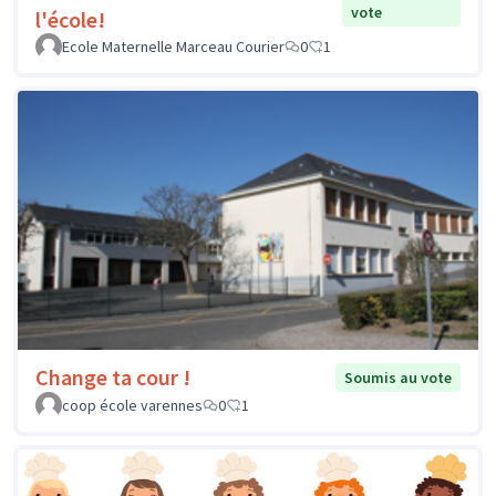
vote
l'école!
Ecole Maternelle Marceau Courier
0
1
Change ta cour !
Soumis au vote
coop école varennes
0
1