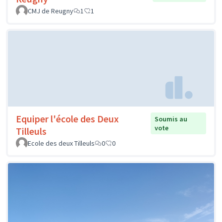
CMJ de Reugny
1
1
Equiper l'école des Deux
Soumis au
vote
Tilleuls
Ecole des deux Tilleuls
0
0