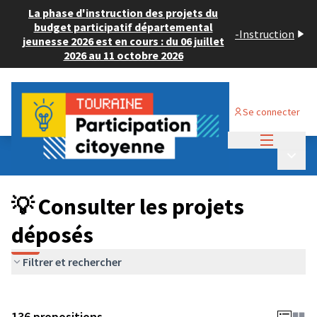
La phase d'instruction des projets du
budget participatif départemental
-
Instruction
jeunesse 2026 est en cours : du 06 juillet
2026 au 11 octobre 2026
Se connecter
Menu princi
Budget Participatif JEUNESSE 2024
/
Menu p
💡 Consulter les projets déposés
💡 Consulter les projets
déposés
Filtrer et rechercher
136 propositions