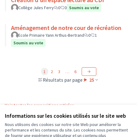
Collège Jules Ferry
0
0
Soumis au vote
Aménagement de notre cour de récréation
Ecole Primaire Yann Arthus-Bertrand
0
1
Soumis au vote
1
2
3
…
6
Résultats par page :
25
Voir toutes les propositions retirées
Informations sur les cookies utilisés sur le site web
Nous utilisons des cookies sur notre site Web pour améliorer la
Conditions d'utilisation
performance et les contenus du site. Les cookies nous permettent
Paramètres des cookies
de fournir une expérience utilisateur et un contenu plus
CD37 sur X
CD37 sur Facebook
CD37 sur Instagram
CD37 sur YouTube