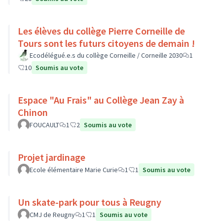
Les élèves du collège Pierre Corneille de
Tours sont les futurs citoyens de demain !
Ecodélégué.e.s du collège Corneille / Corneille 2030
1
10
Soumis au vote
Espace "Au Frais" au Collège Jean Zay à
Chinon
FOUCAULT
1
2
Soumis au vote
Projet jardinage
Ecole élémentaire Marie Curie
1
1
Soumis au vote
Un skate-park pour tous à Reugny
CMJ de Reugny
1
1
Soumis au vote