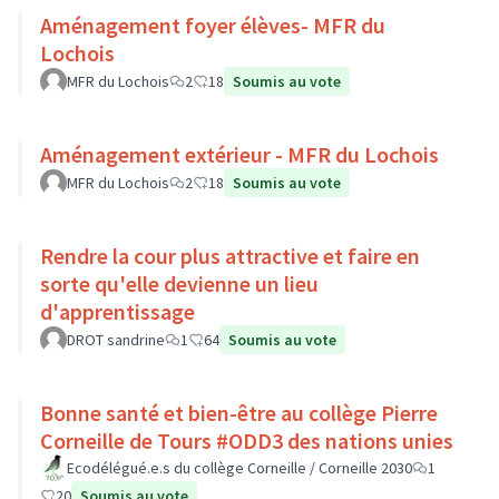
Aménagement foyer élèves- MFR du
Lochois
MFR du Lochois
2
18
Soumis au vote
Aménagement extérieur - MFR du Lochois
MFR du Lochois
2
18
Soumis au vote
Rendre la cour plus attractive et faire en
sorte qu'elle devienne un lieu
d'apprentissage
DROT sandrine
1
64
Soumis au vote
Bonne santé et bien-être au collège Pierre
Corneille de Tours #ODD3 des nations unies
Ecodélégué.e.s du collège Corneille / Corneille 2030
1
20
Soumis au vote