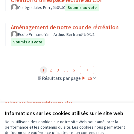
Collège Jules Ferry
0
0
Soumis au vote
Aménagement de notre cour de récréation
Ecole Primaire Yann Arthus-Bertrand
0
1
Soumis au vote
1
2
3
…
6
Résultats par page :
25
Voir toutes les propositions retirées
Informations sur les cookies utilisés sur le site web
Nous utilisons des cookies sur notre site Web pour améliorer la
Conditions d'utilisation
performance et les contenus du site. Les cookies nous permettent
Paramètres des cookies
de fournir une expérience utilisateur et un contenu plus
CD37 sur X
CD37 sur Facebook
CD37 sur Instagram
CD37 sur YouTube