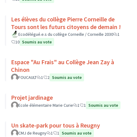
Les élèves du collège Pierre Corneille de
Tours sont les futurs citoyens de demain !
Ecodélégué.e.s du collège Corneille / Corneille 2030
1
10
Soumis au vote
Espace "Au Frais" au Collège Jean Zay à
Chinon
FOUCAULT
1
2
Soumis au vote
Projet jardinage
Ecole élémentaire Marie Curie
1
1
Soumis au vote
Un skate-park pour tous à Reugny
CMJ de Reugny
1
1
Soumis au vote