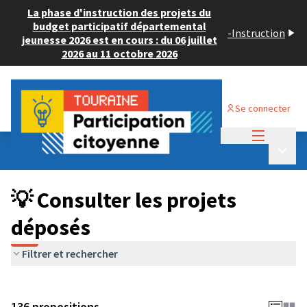
La phase d'instruction des projets du
budget participatif départemental
-
Instruction
jeunesse 2026 est en cours : du 06 juillet
2026 au 11 octobre 2026
Se connecter
Menu princi
Budget Participatif JEUNESSE 2024
/
Menu p
💡 Consulter les projets déposés
💡 Consulter les projets
déposés
Filtrer et rechercher
136 propositions