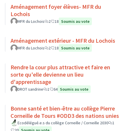
Aménagement foyer élèves- MFR du
Lochois
MFR du Lochois
2
18
Soumis au vote
Aménagement extérieur - MFR du Lochois
MFR du Lochois
2
18
Soumis au vote
Rendre la cour plus attractive et faire en
sorte qu'elle devienne un lieu
d'apprentissage
DROT sandrine
1
64
Soumis au vote
Bonne santé et bien-être au collège Pierre
Corneille de Tours #ODD3 des nations unies
Ecodélégué.e.s du collège Corneille / Corneille 2030
1
20
Soumis au vote