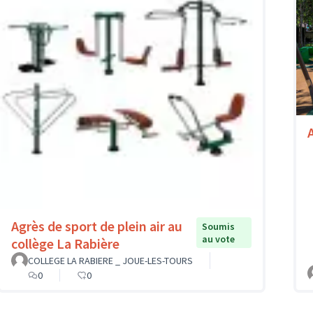
A
Agrès de sport de plein air au
Soumis
au vote
collège La Rabière
COLLEGE LA RABIERE _ JOUE-LES-TOURS
0
0