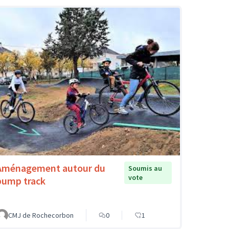
Aménagement autour du
Soumis au
vote
pump track
CMJ de Rochecorbon
0
1