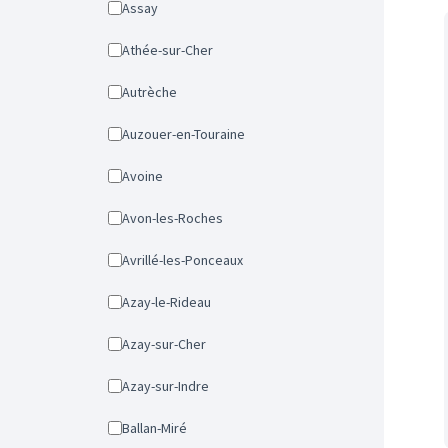
Assay
Athée-sur-Cher
Autrèche
Auzouer-en-Touraine
Avoine
Avon-les-Roches
Avrillé-les-Ponceaux
Azay-le-Rideau
Azay-sur-Cher
Azay-sur-Indre
Ballan-Miré