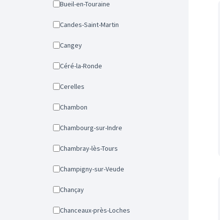
Bueil-en-Touraine
Candes-Saint-Martin
Cangey
Céré-la-Ronde
Cerelles
Chambon
Chambourg-sur-Indre
Chambray-lès-Tours
Champigny-sur-Veude
Chançay
Chanceaux-près-Loches