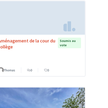
Aménagement de la cour du
Soumis au
vote
collège
Thomas
0
0