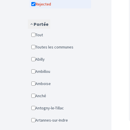
Rejected
Portée
Tout
Toutes les communes
Abilly
Ambillou
Amboise
Anché
Antogny-le-Tillac
Artannes-sur-Indre