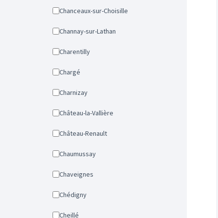
Chanceaux-sur-Choisille
Channay-sur-Lathan
Charentilly
Chargé
Charnizay
Château-la-Vallière
Château-Renault
Chaumussay
Chaveignes
Chédigny
Cheillé