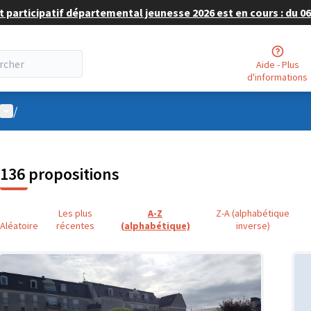
 participatif départemental jeunesse 2026 est en cours : du 06 
Aide - Plus
d'informations
Menu utilisateur
/
136 propositions
Les plus
A-Z
Z-A (alphabétique
Aléatoire
récentes
(alphabétique)
inverse)