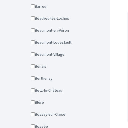
Barrou
Beaulieu-lès-Loches
Beaumont-en-Véron
Beaumont-Louestault
Beaumont-Village
Benais
Berthenay
Betz-le-Château
Bléré
Bossay-sur-Claise
Bossée