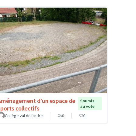
Aménagement d’un espace de
Soumis
au vote
sports collectifs
Collège val de l'indre
0
0