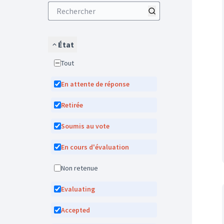
État
Tout
En attente de réponse
Retirée
Soumis au vote
En cours d'évaluation
Non retenue
Evaluating
Accepted