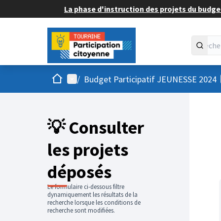
La phase d'instruction des projets du budget
Accueil
Menu principal
/
Budget Participatif JEUNESSE 2024
💡 Consulter
les projets
déposés
Le formulaire ci-dessous filtre
dynamiquement les résultats de la
recherche lorsque les conditions de
recherche sont modifiées.