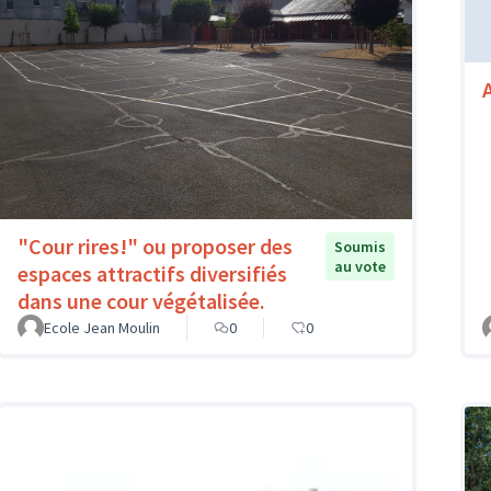
"Cour rires!" ou proposer des
Soumis
au vote
espaces attractifs diversifiés
dans une cour végétalisée.
Ecole Jean Moulin
0
0