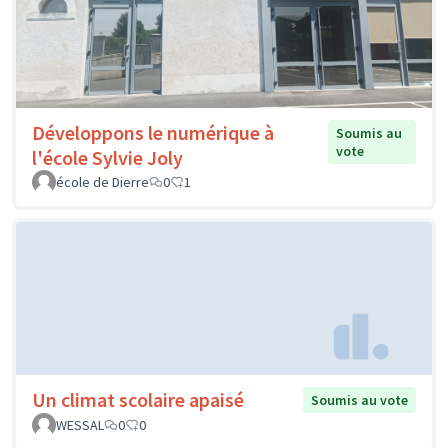
Développons le numérique à
Soumis au
vote
l'école Sylvie Joly
école de Dierre
0
1
Un climat scolaire apaisé
Soumis au vote
WESSAL
0
0