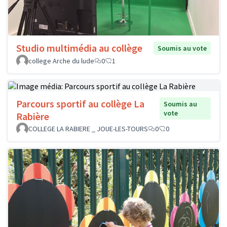
Studio multimédia au collège
Soumis au vote
college Arche du lude
0
1
Parcours sportif au collège La
Soumis au
vote
Rabière
COLLEGE LA RABIERE _ JOUE-LES-TOURS
0
0