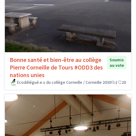
Bonne santé et bien-être au collège
Soumis
au vote
Pierre Corneille de Tours #ODD3 des
nations unies
Ecodélégué.e.s du collège Corneille / Corneille 2030
1
20