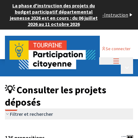
La phase d'instruction des projets du
budget participatif départemental
-
Instruction
jeunesse 2026 est en cours : du 06 juillet
2026 au 11 octobre 2026
Se connecter
Menu princi
Budget Participatif JEUNESSE 2024
/
Menu p
💡 Consulter les projets déposés
💡 Consulter les projets
déposés
Filtrer et rechercher
136 propositions