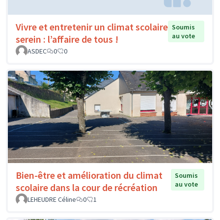
Vivre et entretenir un climat scolaire
Soumis
au vote
serein : l’affaire de tous !
ASDEC
0
0
Bien-être et amélioration du climat
Soumis
au vote
scolaire dans la cour de récréation
LEHEUDRE Céline
0
1