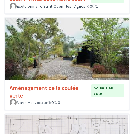
Ecole primaire Saint-Ouen - les -Vignes
0
1
Aménagement de la coulée
Soumis au
vote
verte
Marie Mazzocato
0
0