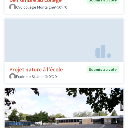
Soumis au vote
CVC collège Montaigne
0
0
Projet nature à l'école
Soumis au vote
Ecole de St Jean
0
0