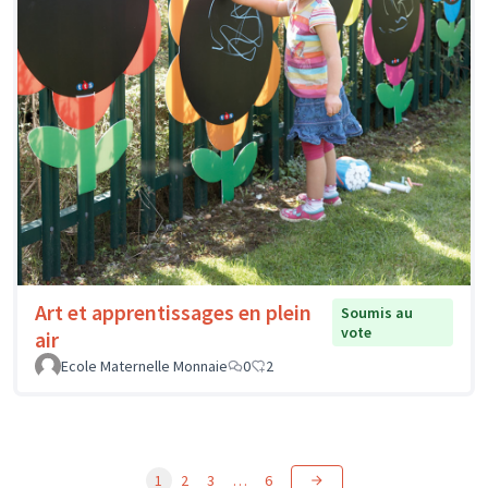
Art et apprentissages en plein
Soumis au
vote
air
Ecole Maternelle Monnaie
0
2
1
2
3
…
6