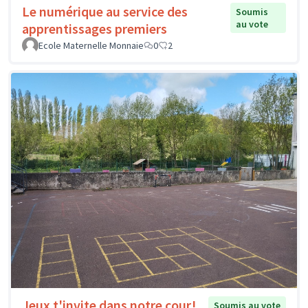
Le numérique au service des
Soumis
au vote
apprentissages premiers
Ecole Maternelle Monnaie
0
2
Jeux t'invite dans notre cour!
Soumis au vote