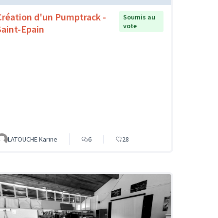
Création d'un Pumptrack -
Soumis au
vote
Saint-Epain
LATOUCHE Karine
6
28