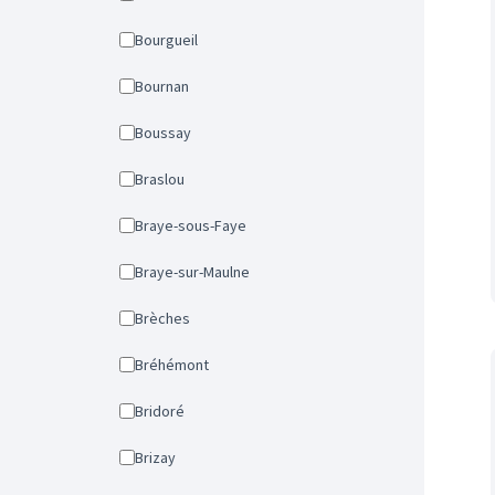
Bourgueil
Bournan
Boussay
Braslou
Braye-sous-Faye
Braye-sur-Maulne
Brèches
Bréhémont
Bridoré
Brizay