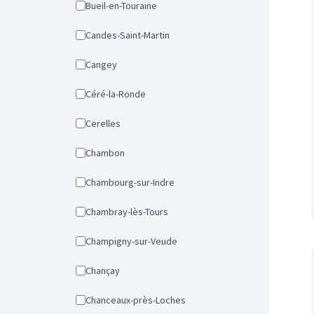
Bueil-en-Touraine
Candes-Saint-Martin
Cangey
Céré-la-Ronde
Cerelles
Chambon
Chambourg-sur-Indre
Chambray-lès-Tours
Champigny-sur-Veude
Chançay
Chanceaux-près-Loches