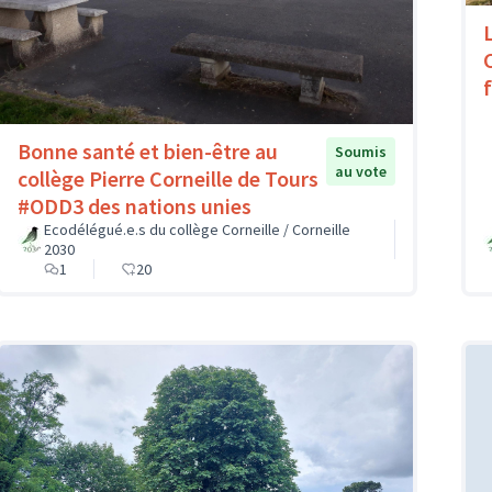
Bonne santé et bien-être au
Soumis
au vote
collège Pierre Corneille de Tours
#ODD3 des nations unies
Ecodélégué.e.s du collège Corneille / Corneille
2030
1
20