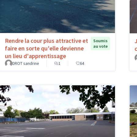
Rendre la cour plus attractive et
Soumis
au vote
faire en sorte qu'elle devienne
un lieu d'apprentissage
DROT sandrine
1
64