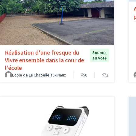
Réalisation d'une fresque du
Soumis
au vote
Vivre ensemble dans la cour de
l'école
Ecole de La Chapelle aux Naux
0
1