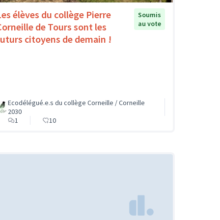
Les élèves du collège Pierre
Soumis
au vote
Corneille de Tours sont les
futurs citoyens de demain !
Ecodélégué.e.s du collège Corneille / Corneille
2030
1
10