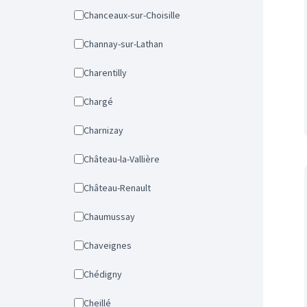
Chanceaux-sur-Choisille
Channay-sur-Lathan
Charentilly
Chargé
Charnizay
Château-la-Vallière
Château-Renault
Chaumussay
Chaveignes
Chédigny
Cheillé