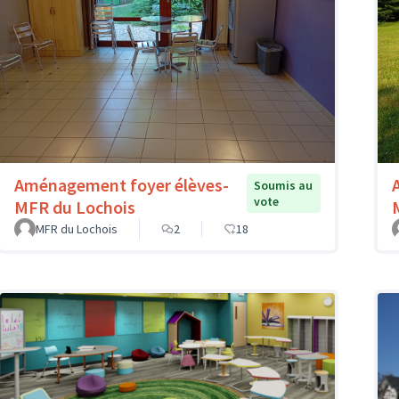
Aménagement foyer élèves-
Soumis au
vote
MFR du Lochois
MFR du Lochois
2
18