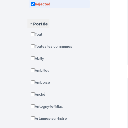
Rejected
Portée
Tout
Toutes les communes
Abilly
Ambillou
Amboise
Anché
Antogny-le-Tillac
Artannes-sur-Indre