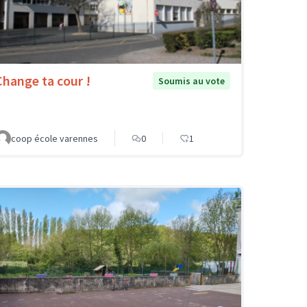
Change ta cour !
Soumis au vote
coop école varennes
0
1