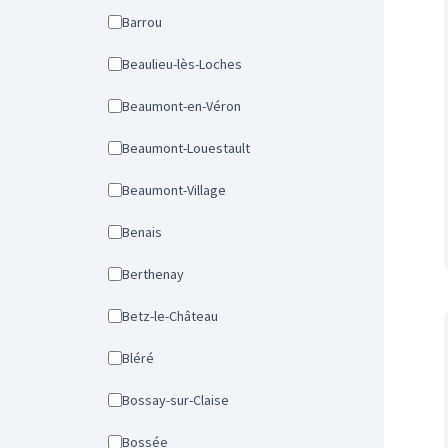
Barrou
Beaulieu-lès-Loches
Beaumont-en-Véron
Beaumont-Louestault
Beaumont-Village
Benais
Berthenay
Betz-le-Château
Bléré
Bossay-sur-Claise
Bossée