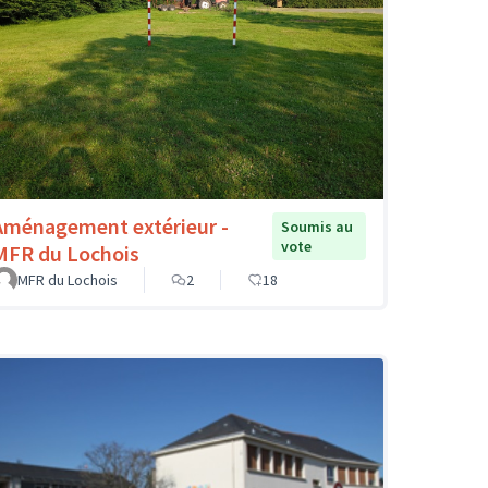
Aménagement extérieur -
Soumis au
vote
MFR du Lochois
MFR du Lochois
2
18