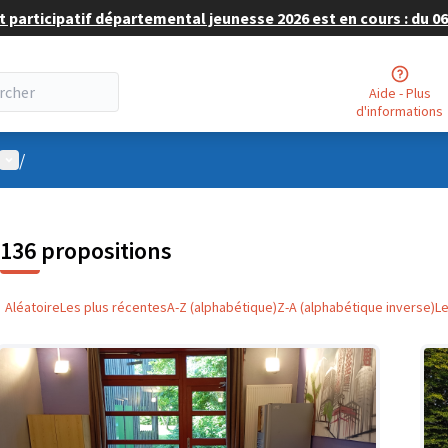
 participatif départemental jeunesse 2026 est en cours : du 06 
Aide - Plus
d'informations
Menu utilisateur
/
136 propositions
Aléatoire
Les plus récentes
A-Z (alphabétique)
Z-A (alphabétique inverse)
L