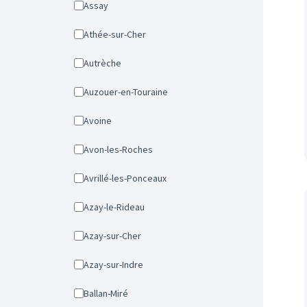
Assay
Athée-sur-Cher
Autrèche
Auzouer-en-Touraine
Avoine
Avon-les-Roches
Avrillé-les-Ponceaux
Azay-le-Rideau
Azay-sur-Cher
Azay-sur-Indre
Ballan-Miré