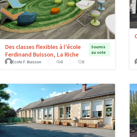
Des classes flexibles à l'école
Soumis
au vote
Ferdinand Buisson, La Riche
Ecole F. Buisson
0
0