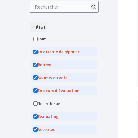
État
Tout
En attente de réponse
Retirée
Soumis au vote
En cours d'évaluation
Non retenue
Evaluating
Accepted