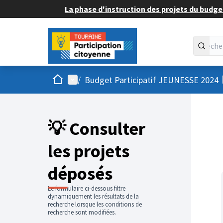
La phase d'instruction des projets du budget
Accueil
Menu principal
/
Budget Participatif JEUNESSE 2024
💡 Consulter
les projets
déposés
Le formulaire ci-dessous filtre
dynamiquement les résultats de la
recherche lorsque les conditions de
recherche sont modifiées.