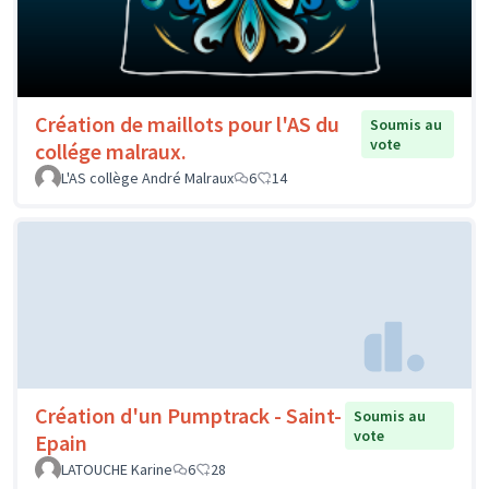
Création de maillots pour l'AS du
Soumis au
vote
collége malraux.
L'AS collège André Malraux
6
14
Création d'un Pumptrack - Saint-
Soumis au
vote
Epain
LATOUCHE Karine
6
28