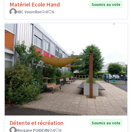
Matériel Ecole Hand
Soumis au vote
HBC Vouvrillon
0
6
Détente et récréation
Soumis au vote
Morgane POIDEVIN
0
0