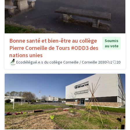
Bonne santé et bien-être au collège
Soumis
au vote
Pierre Corneille de Tours #ODD3 des
nations unies
Ecodélégué.e.s du collège Corneille / Corneille 2030
1
20