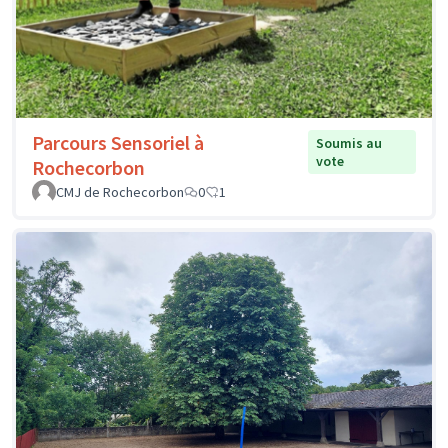
Parcours Sensoriel à
Soumis au
vote
Rochecorbon
CMJ de Rochecorbon
0
1