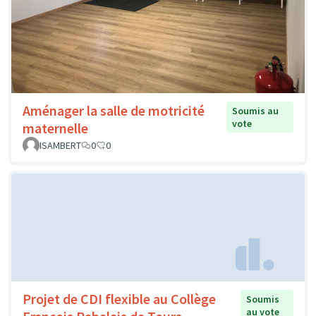
Aménager la salle de motricité
Soumis au
vote
maternelle
ISAMBERT
0
0
Projet de CDI flexible au Collège
Soumis
au vote