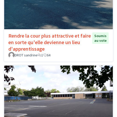
Rendre la cour plus attractive et faire
Soumis
au vote
en sorte qu'elle devienne un lieu
d'apprentissage
DROT sandrine
1
64