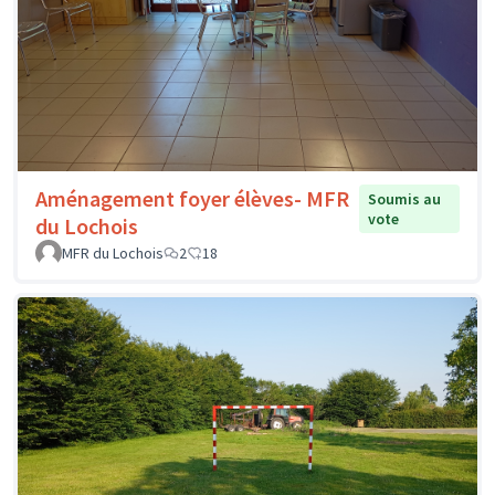
Aménagement foyer élèves- MFR
Soumis au
vote
du Lochois
MFR du Lochois
2
18