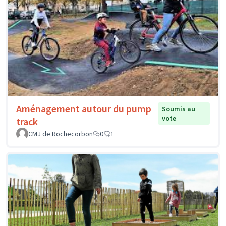
Aménagement autour du pump
Soumis au
vote
track
CMJ de Rochecorbon
0
1