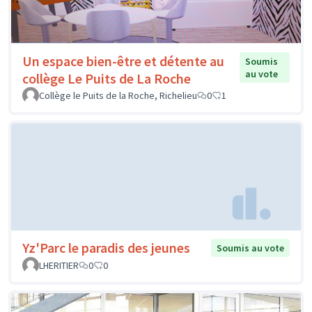
Un espace bien-être et détente au
Soumis
au vote
collège Le Puits de La Roche
Collège le Puits de la Roche, Richelieu
0
1
Yz'Parc le paradis des jeunes
Soumis au vote
LHERITIER
0
0