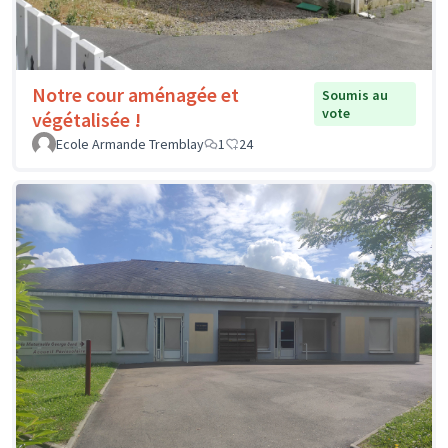
Notre cour aménagée et
Soumis au
vote
végétalisée !
Ecole Armande Tremblay
1
24