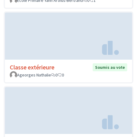
Ecole Primaire Yann Arthus-Bertrand
0
1
Classe extérieure
Soumis au vote
Ageorges Nathalie
0
0