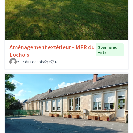
Aménagement extérieur - MFR du
Soumis au
vote
Lochois
MFR du Lochois
2
18