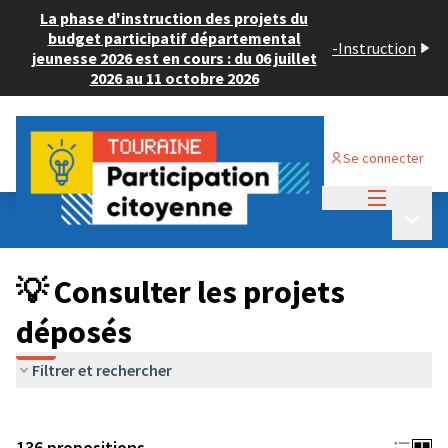
La phase d'instruction des projets du
budget participatif départemental
-
Instruction
jeunesse 2026 est en cours : du 06 juillet
2026 au 11 octobre 2026
Se connecter
Menu princi
Budget Participatif JEUNESSE 2024
/
Menu p
💡 Consulter les projets déposés
💡 Consulter les projets
déposés
Filtrer et rechercher
136 propositions