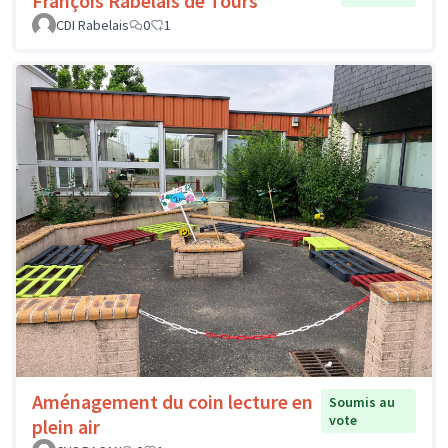
François Rabelais de Tours
CDI Rabelais
0
1
Aménagement du coin lecture en
Soumis au
vote
plein air