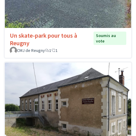
Un skate-park pour tous à
Soumis au
vote
Reugny
CMJ de Reugny
1
1