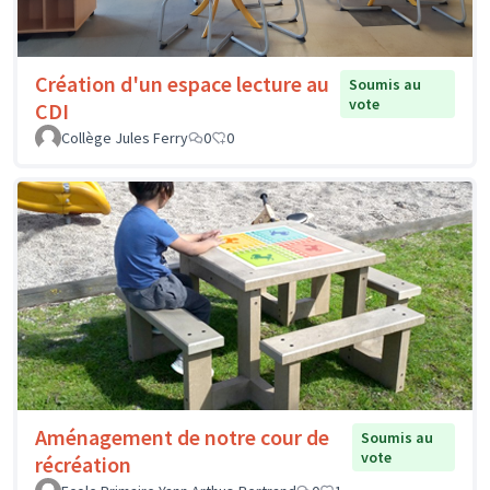
Création d'un espace lecture au
Soumis au
vote
CDI
Collège Jules Ferry
0
0
Aménagement de notre cour de
Soumis au
vote
récréation