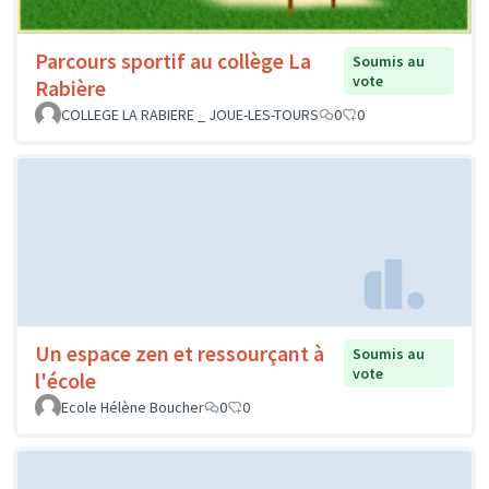
Parcours sportif au collège La
Soumis au
vote
Rabière
COLLEGE LA RABIERE _ JOUE-LES-TOURS
0
0
Un espace zen et ressourçant à
Soumis au
vote
l'école
Ecole Hélène Boucher
0
0