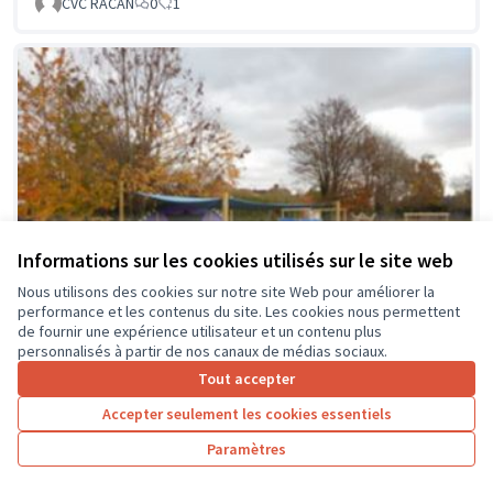
CVC RACAN
0
1
Informations sur les cookies utilisés sur le site web
Nous utilisons des cookies sur notre site Web pour améliorer la
performance et les contenus du site. Les cookies nous permettent
de fournir une expérience utilisateur et un contenu plus
personnalisés à partir de nos canaux de médias sociaux.
Tout accepter
Accepter seulement les cookies essentiels
La classe en dehors des murs
Soumis au vote
Paramètres
Collège Montrésor
0
0