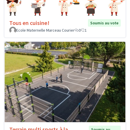
Tous en cuisine!
Soumis au vote
Ecole Maternelle Marceau Courier
0
1
Terrain multi sports à la
Soumis au