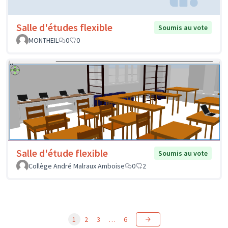
Salle d'études flexible
Soumis au vote
MONTHEIL
0
0
Salle d'étude flexible
Soumis au vote
Collège André Malraux Amboise
0
2
1
2
3
…
6