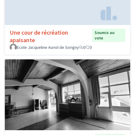
Une cour de récréation
Soumis au
vote
apaisante
Ecole Jacqueline Auriol de Sorigny
0
0