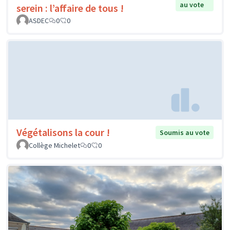
au vote
serein : l’affaire de tous !
ASDEC
0
0
Végétalisons la cour !
Soumis au vote
Collège Michelet
0
0