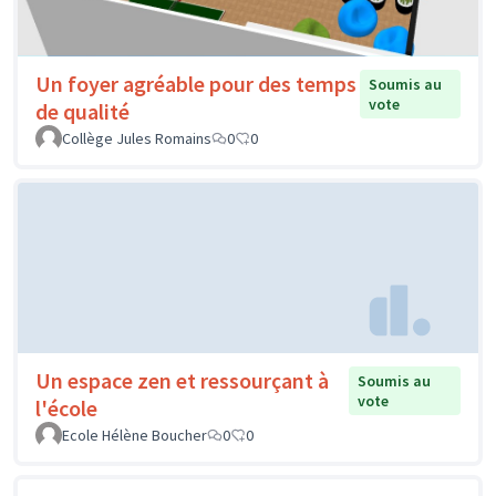
Un foyer agréable pour des temps
Soumis au
vote
de qualité
Collège Jules Romains
0
0
Un espace zen et ressourçant à
Soumis au
vote
l'école
Ecole Hélène Boucher
0
0