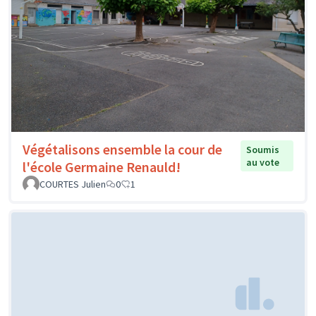
Végétalisons ensemble la cour de
Soumis
au vote
l'école Germaine Renauld!
COURTES Julien
0
1