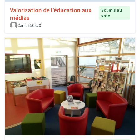
Valorisation de l’éducation aux
Soumis au
vote
médias
Carré
0
0