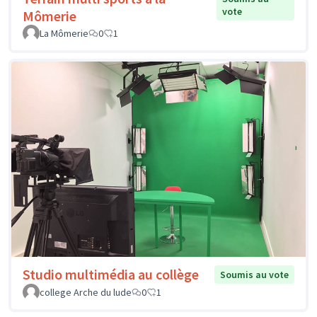
vote
Mômerie
La Mômerie
0
1
Studio multimédia au collège
Soumis au vote
college Arche du lude
0
1