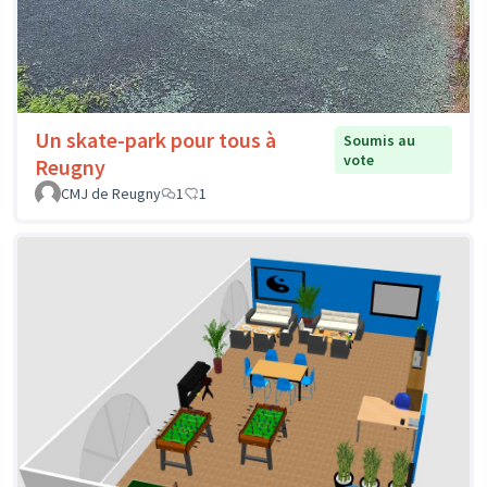
Un skate-park pour tous à
Soumis au
vote
Reugny
CMJ de Reugny
1
1