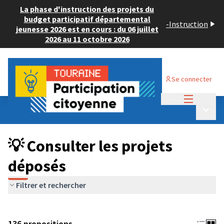
La phase d'instruction des projets du
budget participatif départemental
-
Instruction
jeunesse 2026 est en cours : du 06 juillet
2026 au 11 octobre 2026
Se connecter
Menu princi
Budget Participatif JEUNESSE 2024
/
Menu p
💡 Consulter les projets déposés
💡 Consulter les projets
déposés
Filtrer et rechercher
136 propositions