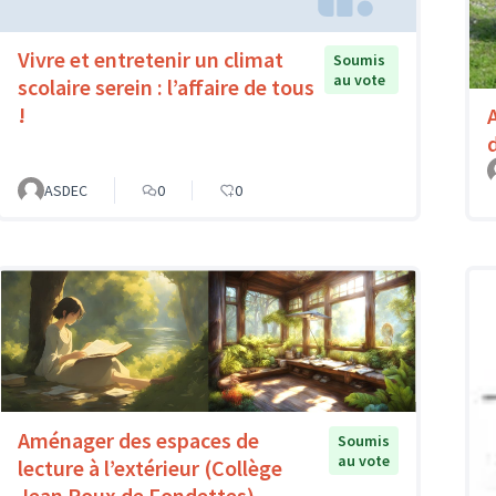
Vivre et entretenir un climat
Soumis
au vote
scolaire serein : l’affaire de tous
!
ASDEC
0
0
Aménager des espaces de
Soumis
au vote
lecture à l’extérieur (Collège
Jean Roux de Fondettes)