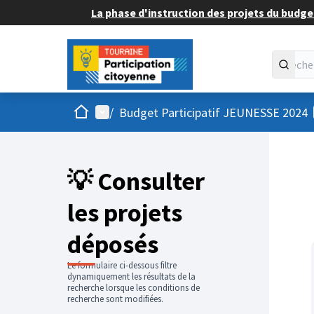
La phase d'instruction des projets du budget
Accueil
Menu principal
/
Budget Participatif JEUNESSE 2024
💡 Consulter
les projets
déposés
Le formulaire ci-dessous filtre
dynamiquement les résultats de la
recherche lorsque les conditions de
recherche sont modifiées.