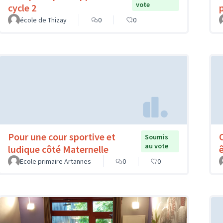
vote
cycle 2
école de Thizay
0
0
Pour une cour sportive et
Soumis
au vote
ludique côté Maternelle
Ecole primaire Artannes
0
0