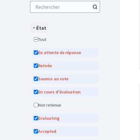
État
Tout
En attente de réponse
Retirée
Soumis au vote
En cours d'évaluation
Non retenue
Evaluating
Accepted