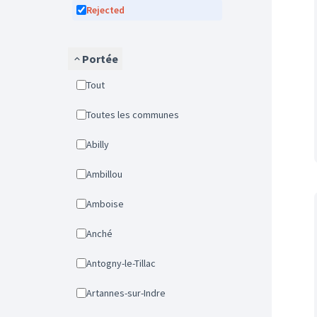
Rejected
Portée
Tout
Toutes les communes
Abilly
Ambillou
Amboise
Anché
Antogny-le-Tillac
Artannes-sur-Indre