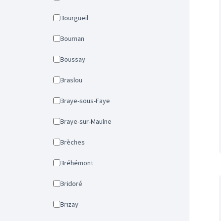
Bourgueil
Bournan
Boussay
Braslou
Braye-sous-Faye
Braye-sur-Maulne
Brèches
Bréhémont
Bridoré
Brizay