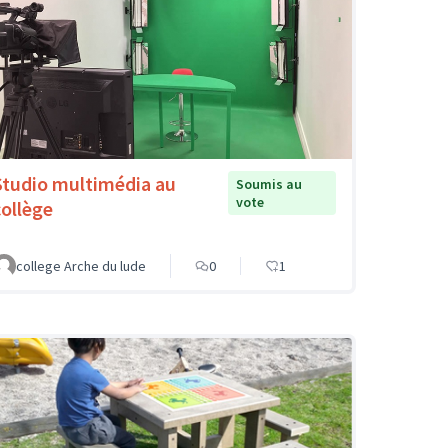
Studio multimédia au
Soumis au
vote
collège
college Arche du lude
0
1