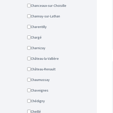
Chanceaux-sur-Choisille
Channay-sur-Lathan
Charentilly
Chargé
Charnizay
Château-la-Vallière
Château-Renault
Chaumussay
Chaveignes
Chédigny
Cheillé