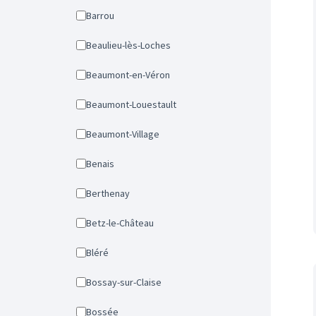
Barrou
Beaulieu-lès-Loches
Beaumont-en-Véron
Beaumont-Louestault
Beaumont-Village
Benais
Berthenay
Betz-le-Château
Bléré
Bossay-sur-Claise
Bossée