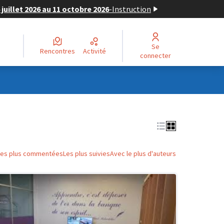
juillet 2026 au 11 octobre 2026
-
Instruction
Se
Rencontres
Activité
connecter
Les plus commentées
Les plus suivies
Avec le plus d'auteurs