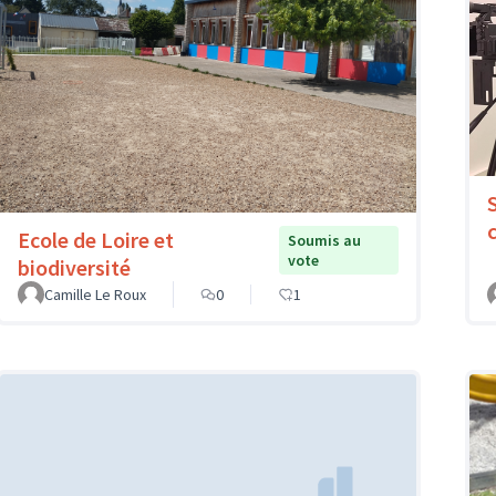
Ecole de Loire et
Soumis au
vote
biodiversité
Camille Le Roux
0
1