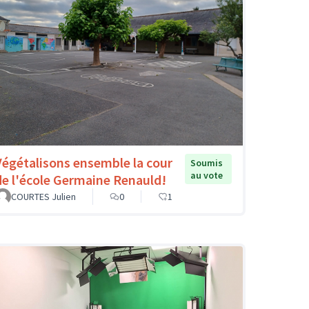
Végétalisons ensemble la cour
Soumis
au vote
de l'école Germaine Renauld!
COURTES Julien
0
1