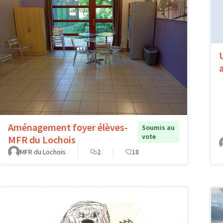
Aménagement foyer élèves-
Soumis au
vote
MFR du Lochois
MFR du Lochois
2
18