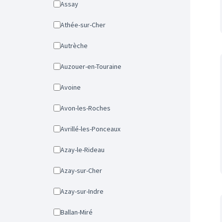
Assay
Athée-sur-Cher
Autrèche
Auzouer-en-Touraine
Avoine
Avon-les-Roches
Avrillé-les-Ponceaux
Azay-le-Rideau
Azay-sur-Cher
Azay-sur-Indre
Ballan-Miré