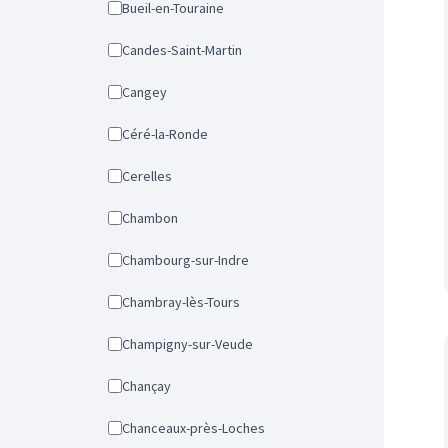
Bueil-en-Touraine
Candes-Saint-Martin
Cangey
Céré-la-Ronde
Cerelles
Chambon
Chambourg-sur-Indre
Chambray-lès-Tours
Champigny-sur-Veude
Chançay
Chanceaux-près-Loches