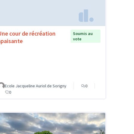
Une cour de récréation
Soumis au
vote
apaisante
Ecole Jacqueline Auriol de Sorigny
0
0