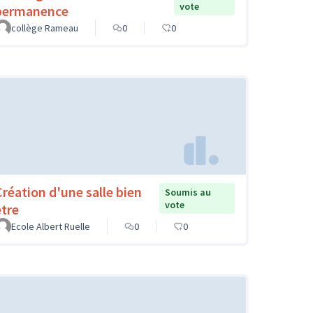
vote
permanence
collège Rameau
0
0
Création d'une salle bien
Soumis au
vote
être
Ecole Albert Ruelle
0
0