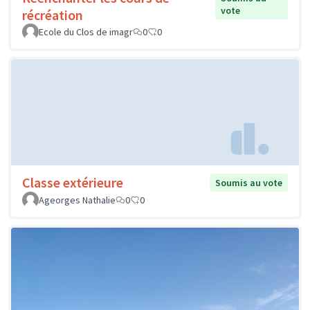
vote
récréation
Ecole du Clos de imagr
0
0
Classe extérieure
Soumis au vote
Ageorges Nathalie
0
0