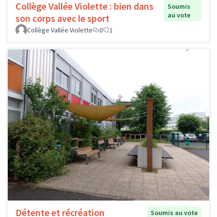
Collège Vallée Violette : bien dans
Soumis
au vote
son corps avec le sport
Collège Vallée Violette
0
1
Détente et récréation
Soumis au vote