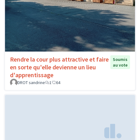
Rendre la cour plus attractive et faire
Soumis
au vote
en sorte qu'elle devienne un lieu
d'apprentissage
DROT sandrine
1
64