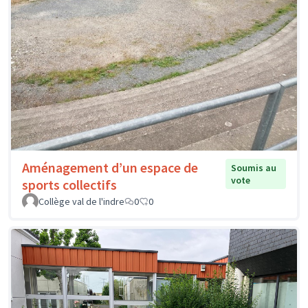
Aménagement d’un espace de
Soumis au
vote
sports collectifs
Collège val de l'indre
0
0