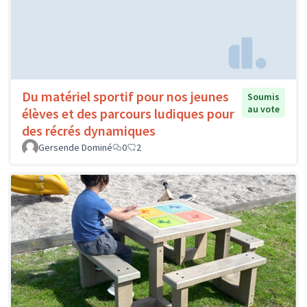
Du matériel sportif pour nos jeunes
Soumis
au vote
élèves et des parcours ludiques pour
des récrés dynamiques
Gersende Dominé
0
2