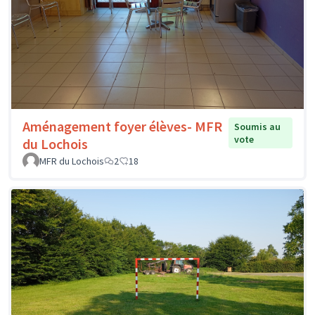
Aménagement foyer élèves- MFR
Soumis au
vote
du Lochois
MFR du Lochois
2
18