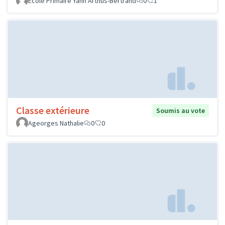
Ecole Primaire Yann Arthus-Bertrand
0
1
Classe extérieure
Soumis au vote
Ageorges Nathalie
0
0