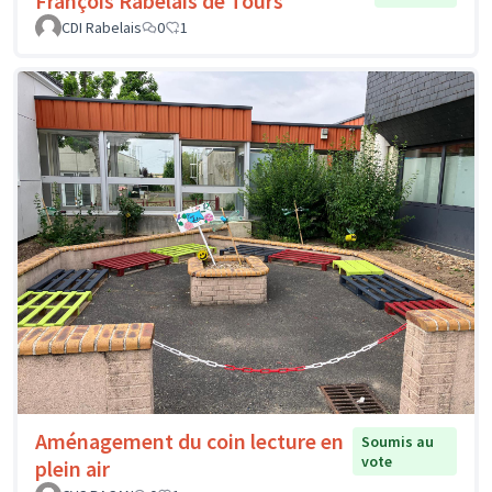
François Rabelais de Tours
CDI Rabelais
0
1
Aménagement du coin lecture en
Soumis au
vote
plein air