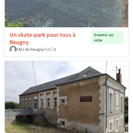
Un skate-park pour tous à
Soumis au
vote
Reugny
CMJ de Reugny
1
1