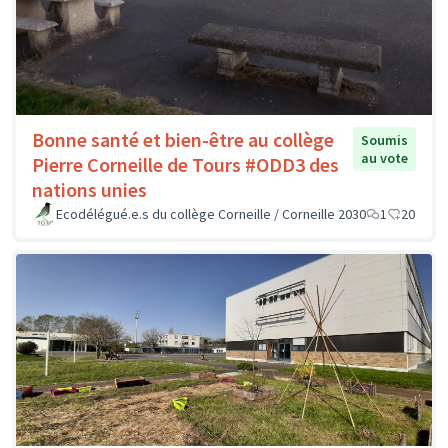
Bonne santé et bien-être au collège
Soumis
au vote
Pierre Corneille de Tours #ODD3 des
nations unies
Ecodélégué.e.s du collège Corneille / Corneille 2030
1
20