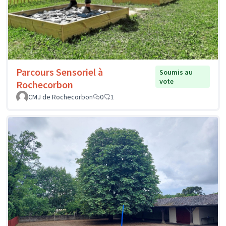
Parcours Sensoriel à
Soumis au
vote
Rochecorbon
CMJ de Rochecorbon
0
1