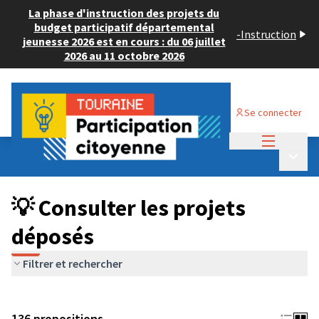
La phase d'instruction des projets du
budget participatif départemental
-
Instruction
jeunesse 2026 est en cours : du 06 juillet
2026 au 11 octobre 2026
Se connecter
Menu princi
Budget Participatif JEUNESSE 2024
/
Menu p
💡 Consulter les projets déposés
💡 Consulter les projets
déposés
Filtrer et rechercher
136 propositions