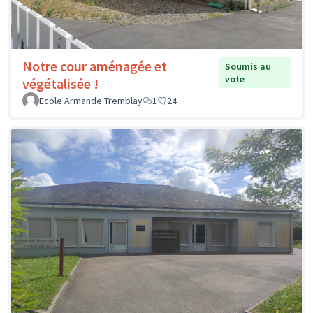
Notre cour aménagée et
Soumis au
vote
végétalisée !
Ecole Armande Tremblay
1
24