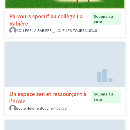
Parcours sportif au collège La
Soumis au
vote
Rabière
COLLEGE LA RABIERE _ JOUE-LES-TOURS
0
0
Un espace zen et ressourçant à
Soumis au
vote
l'école
Ecole Hélène Boucher
0
0