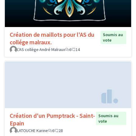
Création de maillots pour l'AS du
Soumis au
vote
collége malraux.
L'AS collège André Malraux
6
14
Création d'un Pumptrack - Saint-
Soumis au
vote
Epain
LATOUCHE Karine
6
28