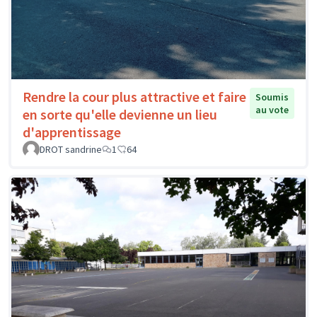
Rendre la cour plus attractive et faire
Soumis
au vote
en sorte qu'elle devienne un lieu
d'apprentissage
DROT sandrine
1
64