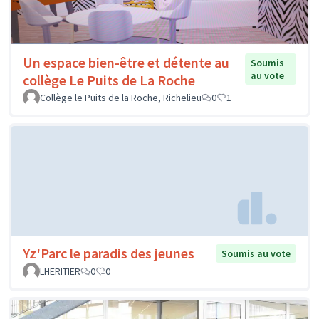
Un espace bien-être et détente au
Soumis
au vote
collège Le Puits de La Roche
Collège le Puits de la Roche, Richelieu
0
1
Yz'Parc le paradis des jeunes
Soumis au vote
LHERITIER
0
0