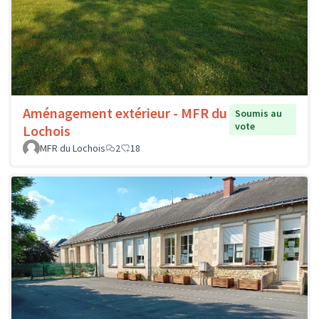
Aménagement extérieur - MFR du
Soumis au
vote
Lochois
MFR du Lochois
2
18