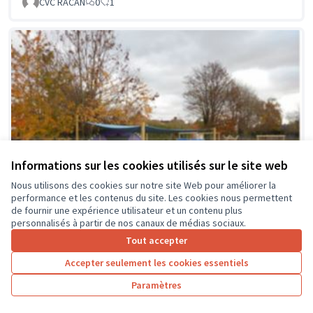
CVC RACAN
0
1
Informations sur les cookies utilisés sur le site web
Nous utilisons des cookies sur notre site Web pour améliorer la
performance et les contenus du site. Les cookies nous permettent
de fournir une expérience utilisateur et un contenu plus
personnalisés à partir de nos canaux de médias sociaux.
Tout accepter
Accepter seulement les cookies essentiels
La classe en dehors des murs
Soumis au vote
Paramètres
Collège Montrésor
0
0