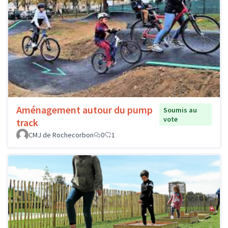
Aménagement autour du pump
Soumis au
vote
track
CMJ de Rochecorbon
0
1