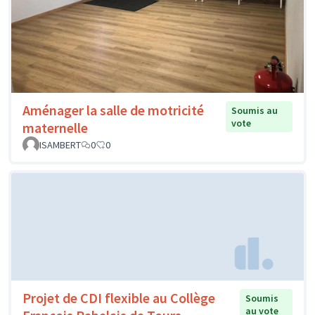
Aménager la salle de motricité
Soumis au
vote
maternelle
ISAMBERT
0
0
Projet de CDI flexible au Collège
Soumis
au vote