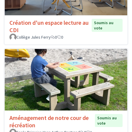
Création d'un espace lecture au
Soumis au
vote
CDI
Collège Jules Ferry
0
0
Aménagement de notre cour de
Soumis au
vote
récréation