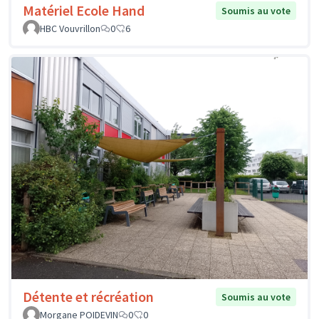
Matériel Ecole Hand
Soumis au vote
HBC Vouvrillon
0
6
Détente et récréation
Soumis au vote
Morgane POIDEVIN
0
0