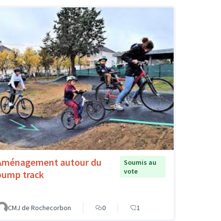
Aménagement autour du
Soumis au
vote
pump track
CMJ de Rochecorbon
0
1