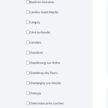
Bueil-en-Touraine
Candes-Saint-Martin
Cangey
Céré-la-Ronde
Cerelles
Chambon
Chambourg-sur-Indre
Chambray-lès-Tours
Champigny-sur-Veude
Chançay
Chanceaux-près-Loches