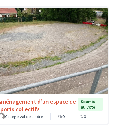
Aménagement d’un espace de
Soumis
au vote
sports collectifs
Collège val de l'indre
0
0