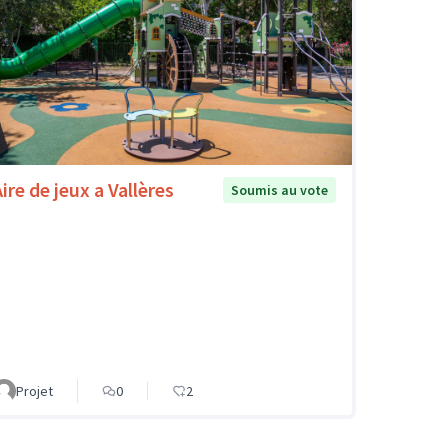
ire de jeux a Vallères
Soumis au vote
Projet
0
2