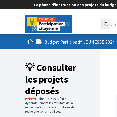
La phase d'instruction des projets du budget
Accueil
Menu principal
/
Budget Participatif JEUNESSE 2024
💡 Consulter
les projets
déposés
Le formulaire ci-dessous filtre
dynamiquement les résultats de la
recherche lorsque les conditions de
recherche sont modifiées.