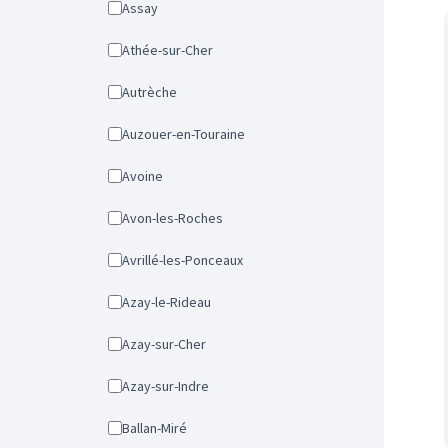
Assay
Athée-sur-Cher
Autrèche
Auzouer-en-Touraine
Avoine
Avon-les-Roches
Avrillé-les-Ponceaux
Azay-le-Rideau
Azay-sur-Cher
Azay-sur-Indre
Ballan-Miré