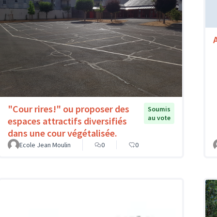
"Cour rires!" ou proposer des
Soumis
au vote
espaces attractifs diversifiés
dans une cour végétalisée.
Ecole Jean Moulin
0
0