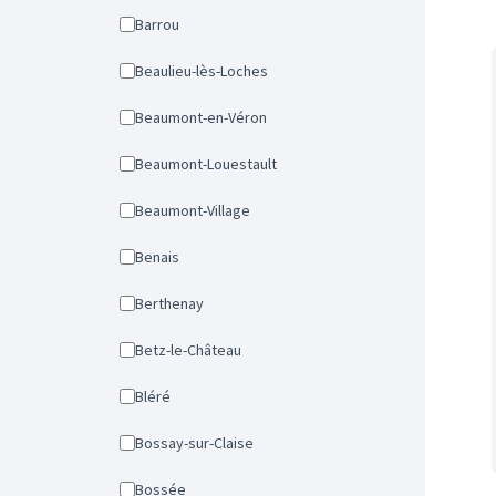
Barrou
Beaulieu-lès-Loches
Beaumont-en-Véron
Beaumont-Louestault
Beaumont-Village
Benais
Berthenay
Betz-le-Château
Bléré
Bossay-sur-Claise
Bossée