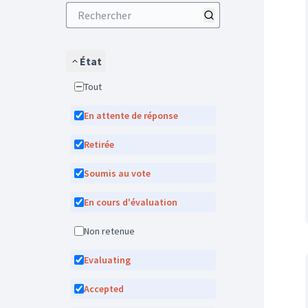
État
Tout
En attente de réponse
Retirée
Soumis au vote
En cours d'évaluation
Non retenue
Evaluating
Accepted