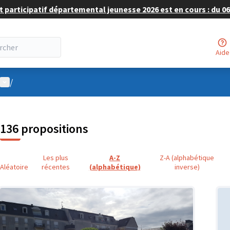
 participatif départemental jeunesse 2026 est en cours : du 06 
Aide
Menu utilisateur
/
136 propositions
Les plus
A-Z
Z-A (alphabétique
Aléatoire
récentes
(alphabétique)
inverse)