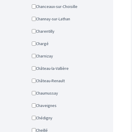
Chanceaux-sur-Choisille
Channay-sur-Lathan
Charentilly
Chargé
Charnizay
Château-la-Vallière
Château-Renault
Chaumussay
Chaveignes
Chédigny
Cheillé