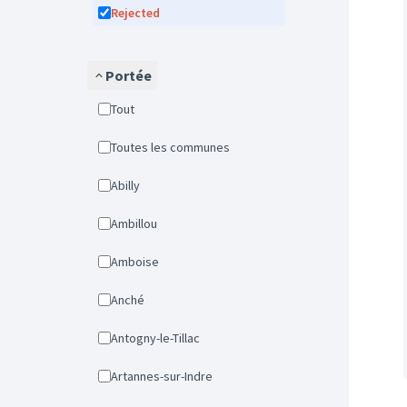
Rejected
Portée
Tout
Toutes les communes
Abilly
Ambillou
Amboise
Anché
Antogny-le-Tillac
Artannes-sur-Indre