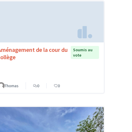
Aménagement de la cour du
Soumis au
vote
collège
Thomas
0
0