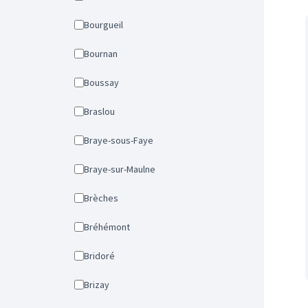
Bourgueil
Bournan
Boussay
Braslou
Braye-sous-Faye
Braye-sur-Maulne
Brèches
Bréhémont
Bridoré
Brizay