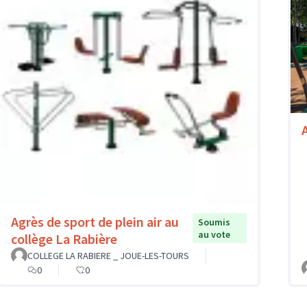
A
Agrès de sport de plein air au
Soumis
au vote
collège La Rabière
COLLEGE LA RABIERE _ JOUE-LES-TOURS
0
0