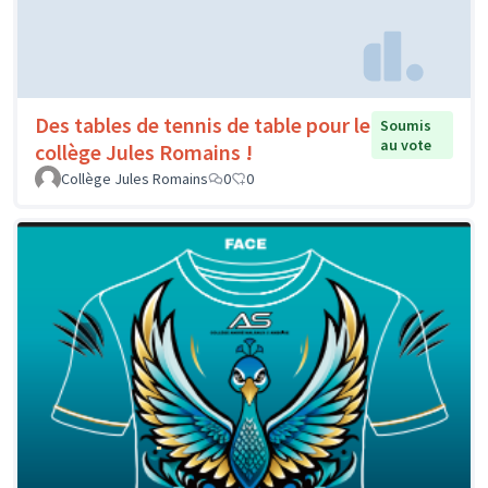
Des tables de tennis de table pour le
Soumis
au vote
collège Jules Romains !
Collège Jules Romains
0
0