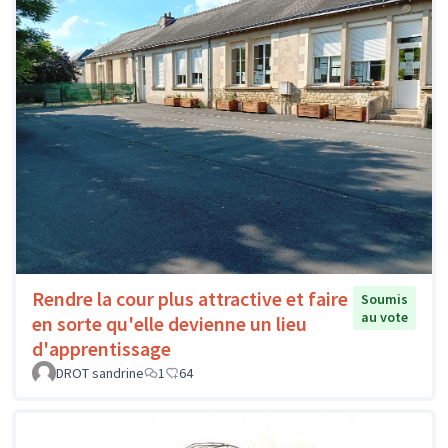
Rendre la cour plus attractive et faire
Soumis
au vote
en sorte qu'elle devienne un lieu
d'apprentissage
DROT sandrine
1
64