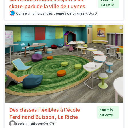
au vote
skate-park de la ville de Luynes
Conseil municipal des Jeunes de Luynes
0
0
Des classes flexibles à l'école
Soumis
au vote
Ferdinand Buisson, La Riche
Ecole F. Buisson
0
0