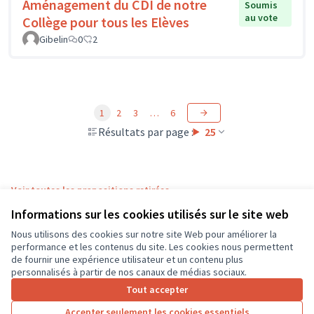
Aménagement du CDI de notre
Soumis
au vote
Collège pour tous les Elèves
Gibelin
0
2
1
2
3
…
6
Résultats par page :
25
Voir toutes les propositions retirées
Informations sur les cookies utilisés sur le site web
Nous utilisons des cookies sur notre site Web pour améliorer la
Conditions d'utilisation
performance et les contenus du site. Les cookies nous permettent
Paramètres des cookies
de fournir une expérience utilisateur et un contenu plus
CD37 sur X
CD37 sur Facebook
CD37 sur Instagram
CD37 sur YouTube
personnalisés à partir de nos canaux de médias sociaux.
(Lien externe)
(Lien externe)
(Lien externe)
(Lien externe)
Tout accepter
Accepter seulement les cookies essentiels