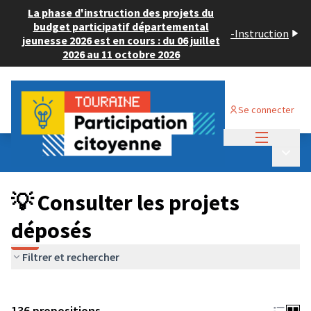
La phase d'instruction des projets du
budget participatif départemental
-
Instruction
jeunesse 2026 est en cours : du 06 juillet
2026 au 11 octobre 2026
Se connecter
Menu princi
Budget Participatif JEUNESSE 2024
/
Menu p
💡 Consulter les projets déposés
💡 Consulter les projets
déposés
Filtrer et rechercher
136 propositions