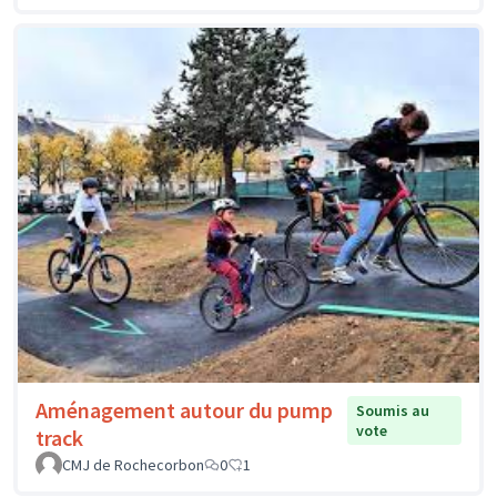
Aménagement autour du pump
Soumis au
vote
track
CMJ de Rochecorbon
0
1