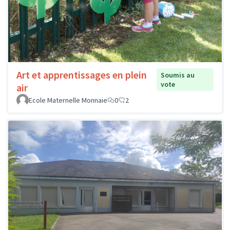
Art et apprentissages en plein
Soumis au
vote
air
Ecole Maternelle Monnaie
0
2