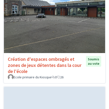
Création d'espaces ombragés et
Soumis
au vote
zones de jeux détentes dans la cour
de l'école
Ecole primaire du Kiosque
0
26