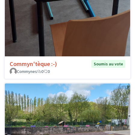
Commyn'tèque :-)
Soumis au vote
Commynes
0
0