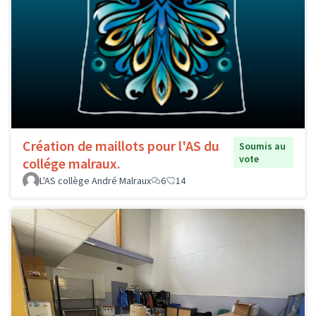
Création de maillots pour l'AS du
Soumis au
vote
collége malraux.
L'AS collège André Malraux
6
14