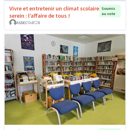
Vivre et entretenir un climat scolaire
Soumis
au vote
serein : l’affaire de tous !
ASDEC
0
0