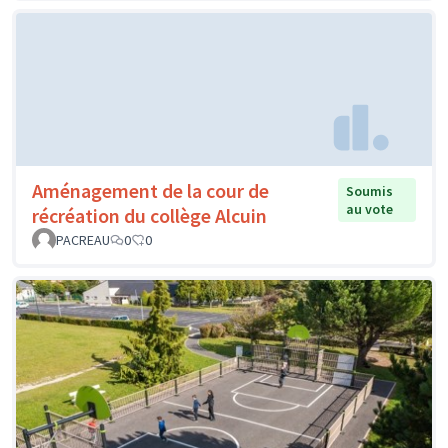
Aménagement de la cour de
Soumis
au vote
récréation du collège Alcuin
PACREAU
0
0