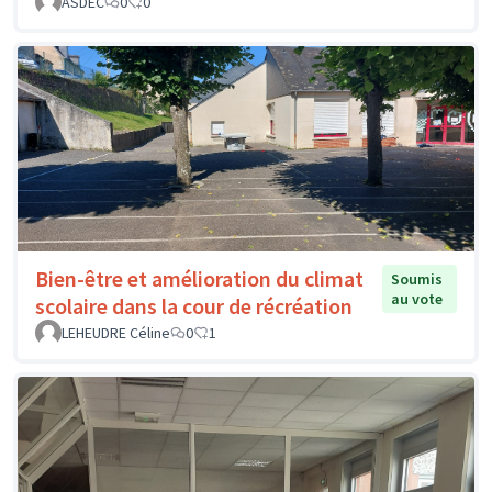
ASDEC
0
0
Bien-être et amélioration du climat
Soumis
au vote
scolaire dans la cour de récréation
LEHEUDRE Céline
0
1