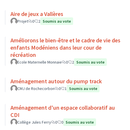
Aire de jeux a Vallères
Projet
0
2
Soumis au vote
Améliorons le bien-être et le cadre de vie des
enfants Modéniens dans leur cour de
récréation
Ecole Maternelle Monnaie
0
2
Soumis au vote
Aménagement autour du pump track
CMJ de Rochecorbon
0
1
Soumis au vote
Aménagement d'un espace collaboratif au
CDI
Collège Jules Ferry
0
0
Soumis au vote