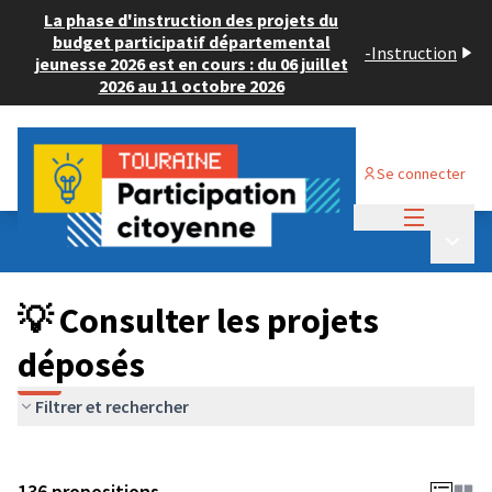
La phase d'instruction des projets du
budget participatif départemental
-
Instruction
jeunesse 2026 est en cours : du 06 juillet
2026 au 11 octobre 2026
Se connecter
Menu princi
Budget Participatif JEUNESSE 2024
/
Menu p
💡 Consulter les projets déposés
💡 Consulter les projets
déposés
Filtrer et rechercher
136 propositions