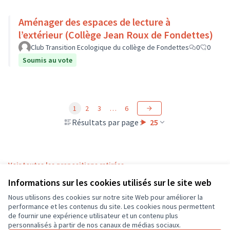
Aménager des espaces de lecture à
l’extérieur (Collège Jean Roux de Fondettes)
Club Transition Ecologique du collège de Fondettes
0
0
Soumis au vote
1
2
3
…
6
Résultats par page :
25
Voir toutes les propositions retirées
Informations sur les cookies utilisés sur le site web
Nous utilisons des cookies sur notre site Web pour améliorer la
Conditions d'utilisation
performance et les contenus du site. Les cookies nous permettent
Paramètres des cookies
de fournir une expérience utilisateur et un contenu plus
CD37 sur X
CD37 sur Facebook
CD37 sur Instagram
CD37 sur YouTube
personnalisés à partir de nos canaux de médias sociaux.