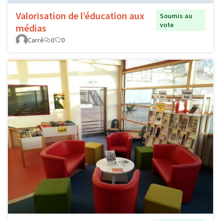
Valorisation de l’éducation aux
Soumis au
vote
médias
Carré
0
0