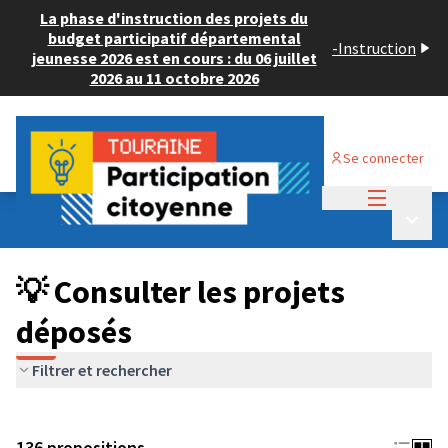
La phase d'instruction des projets du
budget participatif départemental
-
Instruction
jeunesse 2026 est en cours : du 06 juillet
2026 au 11 octobre 2026
Se connecter
Menu princi
Budget Participatif JEUNESSE 2024
/
Menu p
💡 Consulter les projets déposés
💡 Consulter les projets
déposés
Filtrer et rechercher
136 propositions