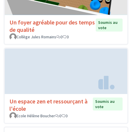
Un foyer agréable pour des temps
Soumis au
vote
de qualité
Collège Jules Romains
0
0
Un espace zen et ressourçant à
Soumis au
vote
l'école
Ecole Hélène Boucher
0
0