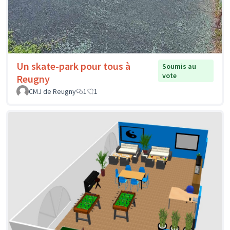
Un skate-park pour tous à
Soumis au
vote
Reugny
CMJ de Reugny
1
1