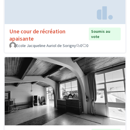
Une cour de récréation
Soumis au
vote
apaisante
Ecole Jacqueline Auriol de Sorigny
0
0