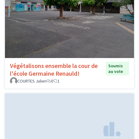
Végétalisons ensemble la cour de
Soumis
au vote
l'école Germaine Renauld!
COURTES Julien
0
1