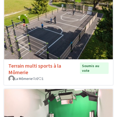
Terrain multi sports à la
Soumis au
vote
Mômerie
La Mômerie
0
1