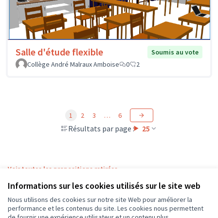
Salle d'étude flexible
Soumis au vote
Collège André Malraux Amboise
0
2
1
2
3
…
6
Résultats par page :
25
Voir toutes les propositions retirées
Informations sur les cookies utilisés sur le site web
Nous utilisons des cookies sur notre site Web pour améliorer la
Conditions d'utilisation
performance et les contenus du site. Les cookies nous permettent
Paramètres des cookies
de fournir une expérience utilisateur et un contenu plus