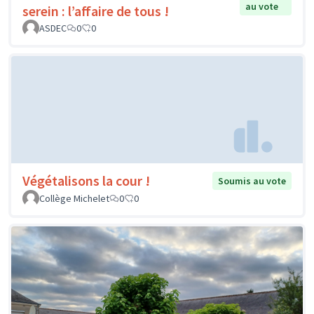
au vote
serein : l’affaire de tous !
ASDEC
0
0
Végétalisons la cour !
Soumis au vote
Collège Michelet
0
0