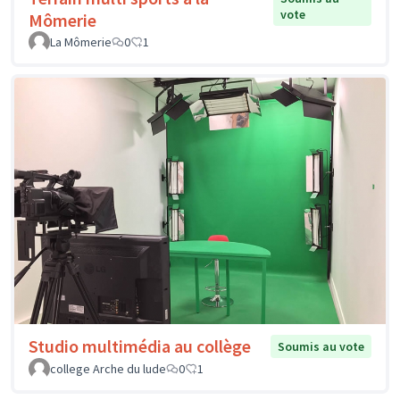
vote
Mômerie
La Mômerie
0
1
Studio multimédia au collège
Soumis au vote
college Arche du lude
0
1