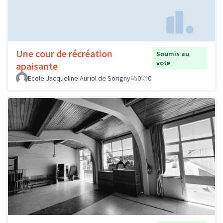
Une cour de récréation
Soumis au
vote
apaisante
Ecole Jacqueline Auriol de Sorigny
0
0