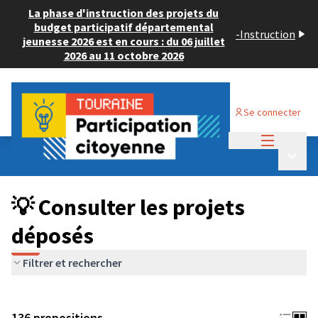
La phase d'instruction des projets du
budget participatif départemental
-
Instruction
jeunesse 2026 est en cours : du 06 juillet
2026 au 11 octobre 2026
Se connecter
Menu princi
Budget Participatif JEUNESSE 2024
/
Menu p
💡 Consulter les projets déposés
💡 Consulter les projets
déposés
Filtrer et rechercher
136 propositions