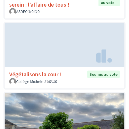
au vote
serein : l’affaire de tous !
ASDEC
0
0
Végétalisons la cour !
Soumis au vote
Collège Michelet
0
0