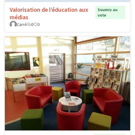
Valorisation de l’éducation aux
Soumis au
vote
médias
Carré
0
0