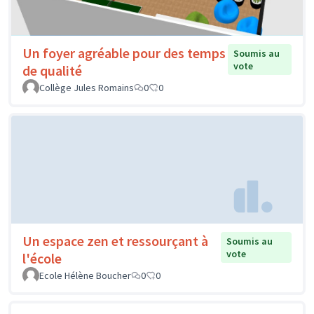
Un foyer agréable pour des temps
Soumis au
vote
de qualité
Collège Jules Romains
0
0
Un espace zen et ressourçant à
Soumis au
vote
l'école
Ecole Hélène Boucher
0
0