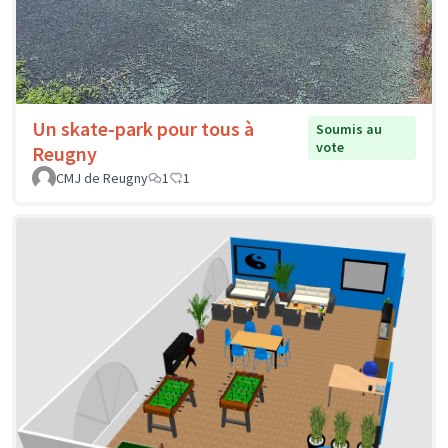
Un skate-park pour tous à
Soumis au
vote
Reugny
CMJ de Reugny
1
1