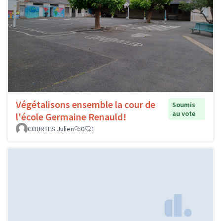
Végétalisons ensemble la cour de
Soumis
au vote
l'école Germaine Renauld!
COURTES Julien
0
1