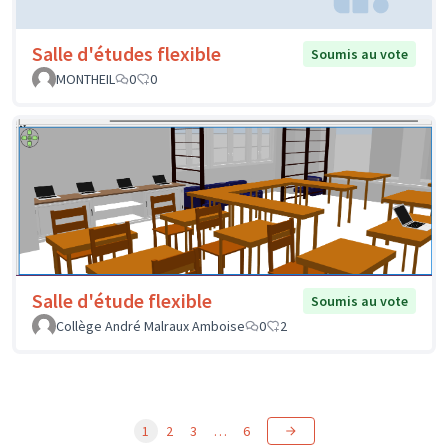
Salle d'études flexible
Soumis au vote
MONTHEIL
0
0
Salle d'étude flexible
Soumis au vote
Collège André Malraux Amboise
0
2
1
2
3
…
6