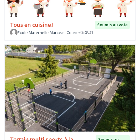
Tous en cuisine!
Soumis au vote
Ecole Maternelle Marceau Courier
0
1
Terrain multi sports à la
Soumis au