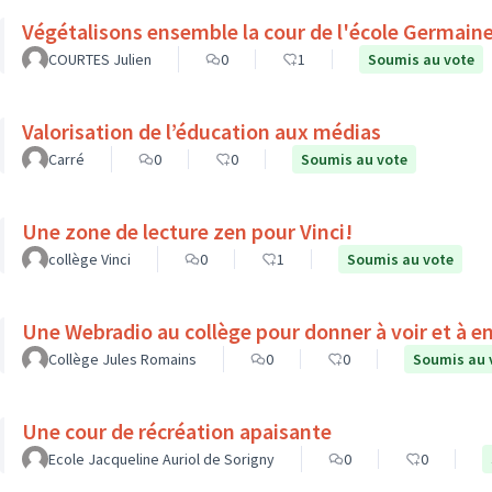
Végétalisons ensemble la cour de l'école Germain
COURTES Julien
0
1
Soumis au vote
Valorisation de l’éducation aux médias
Carré
0
0
Soumis au vote
Une zone de lecture zen pour Vinci!
collège Vinci
0
1
Soumis au vote
Une Webradio au collège pour donner à voir et à e
Collège Jules Romains
0
0
Soumis au 
Une cour de récréation apaisante
Ecole Jacqueline Auriol de Sorigny
0
0