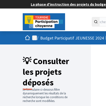
La phase d'instruction des projets du budget
Accueil
Menu principal
/
Budget Participatif JEUNESSE 2024
💡 Consulter
les projets
déposés
Le formulaire ci-dessous filtre
dynamiquement les résultats de la
recherche lorsque les conditions de
recherche sont modifiées.