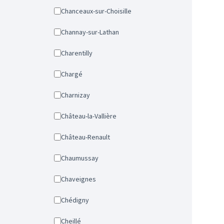
Chanceaux-sur-Choisille
Channay-sur-Lathan
Charentilly
Chargé
Charnizay
Château-la-Vallière
Château-Renault
Chaumussay
Chaveignes
Chédigny
Cheillé