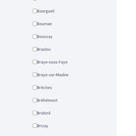
Bourgueil
Bournan
Boussay
Braslou
Braye-sous-Faye
Braye-sur-Maulne
Brèches
Bréhémont
Bridoré
Brizay