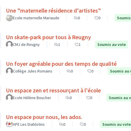
Une "maternelle résidence d'artistes"
Ecole maternelle Mariaude
0
0
Soumis
Un skate-park pour tous à Reugny
CMJ de Reugny
1
1
Soumis au vote
Un foyer agréable pour des temps de qualité
Collège Jules Romains
0
0
Soumis au 
Un espace zen et ressourçant à l'école
Ecole Hélène Boucher
0
0
Soumis au 
Un espace pour nous, les ados.
APE Les Diablotins
0
0
Soumis au vote