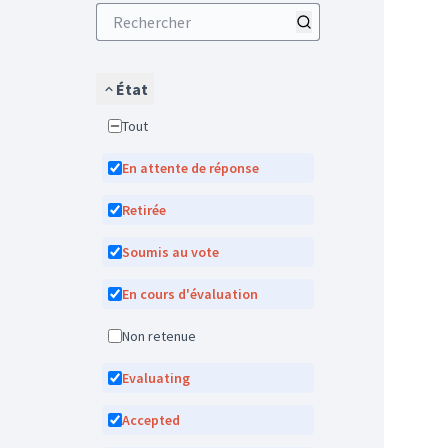
État
Tout
En attente de réponse
Retirée
Soumis au vote
En cours d'évaluation
Non retenue
Evaluating
Accepted