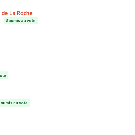
étente au collège Le Puits de La Roche
Soumis au vote
ote
Soumis au vote