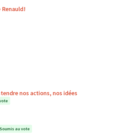
e Renauld!
ntendre nos actions, nos idées
vote
Soumis au vote