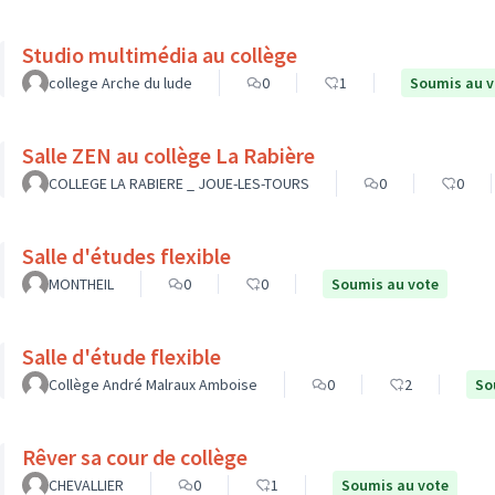
Studio multimédia au collège
college Arche du lude
0
1
Soumis au v
Salle ZEN au collège La Rabière
COLLEGE LA RABIERE _ JOUE-LES-TOURS
0
0
Salle d'études flexible
MONTHEIL
0
0
Soumis au vote
Salle d'étude flexible
Collège André Malraux Amboise
0
2
So
Rêver sa cour de collège
CHEVALLIER
0
1
Soumis au vote