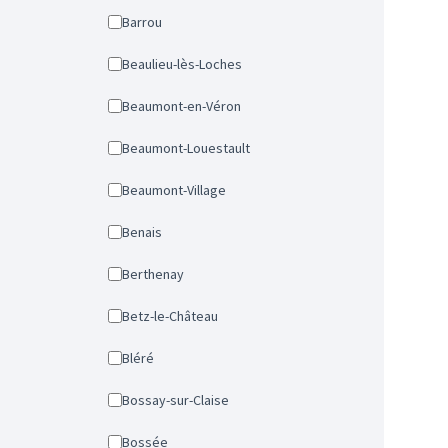
Barrou
Beaulieu-lès-Loches
Beaumont-en-Véron
Beaumont-Louestault
Beaumont-Village
Benais
Berthenay
Betz-le-Château
Bléré
Bossay-sur-Claise
Bossée