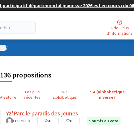
 participatif départemental jeunesse 2026 est en cours : du 06 
Aide - Plus
d'informations
Menu utilisateur
/
136 propositions
Les plus
A-Z
Z-A (alphabétique
Aléatoire
récentes
(alphabétique)
inverse)
Yz'Parc le paradis des jeunes
LHERITIER
0
0
Soumis au vote