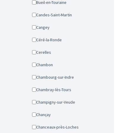
Bueil-en-Touraine
Candes-Saint-Martin
Cangey
Céré-la-Ronde
Cerelles
Chambon
Chambourg-sur-Indre
Chambray-lès-Tours
Champigny-sur-Veude
Chançay
Chanceaux-près-Loches