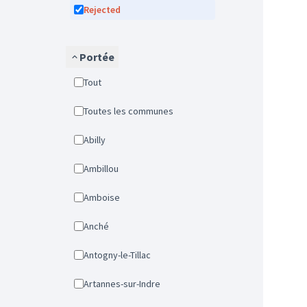
Rejected
Portée
Tout
Toutes les communes
Abilly
Ambillou
Amboise
Anché
Antogny-le-Tillac
Artannes-sur-Indre