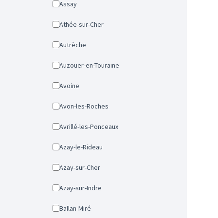
Assay
Athée-sur-Cher
Autrèche
Auzouer-en-Touraine
Avoine
Avon-les-Roches
Avrillé-les-Ponceaux
Azay-le-Rideau
Azay-sur-Cher
Azay-sur-Indre
Ballan-Miré