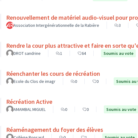
Renouvellement de matériel audio-visuel pour pro
Association Intergénérationnelle de la Rabière
3
Rendre la cour plus attractive et faire en sorte qu
DROT sandrine
1
64
Soumis au vote
Réenchanter les cours de récréation
Ecole du Clos de imagr
0
0
Soumis au 
Récréation Active
AMAMBAL MIGUEL
0
0
Soumis au vote
Réaménagement du foyer des élèves
Collège Ronsard
0
1
Soumis au vote