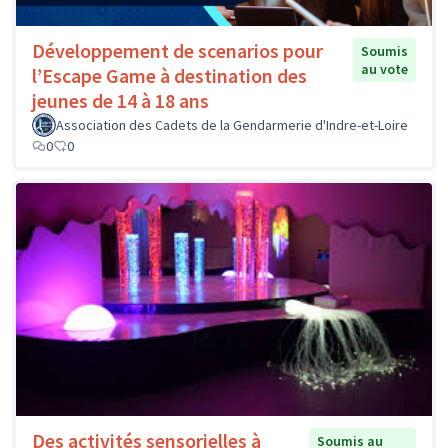
Développement de scenarios pour
Soumis
au vote
l’Escape Game à destination des
jeunes de 14 à 18 ans
Association des Cadets de la Gendarmerie d'Indre-et-Loire
0
0
Des activités sensorielles à
Soumis au