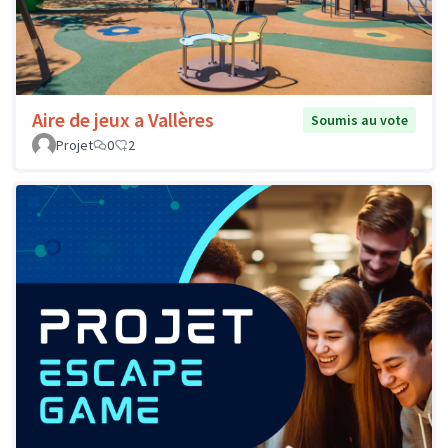
Aire de jeux a Vallères
Soumis au vote
Projet
0
2