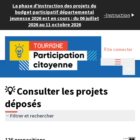
La phase d'instruction des projets du
budget participatif départemental
-
Instruction
jeunesse 2026 est en cours : du 06 juillet
2026 au 11 octobre 2026
Se connecter
Menu princi
Budget Participatif JEUNESSE 2024
/
Menu p
💡 Consulter les projets déposés
💡 Consulter les projets
déposés
Filtrer et rechercher
136 propositions