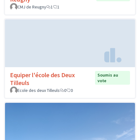
CMJ de Reugny
1
1
Equiper l'école des Deux
Soumis au
vote
Tilleuls
Ecole des deux Tilleuls
0
0