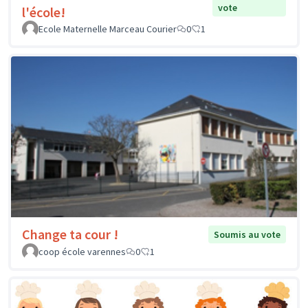
vote
l'école!
Ecole Maternelle Marceau Courier
0
1
Change ta cour !
Soumis au vote
coop école varennes
0
1