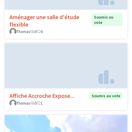
Aménager une salle d'étude
Soumis au
vote
flexible
Thomas
0
0
Affiche Accroche Expose...
Soumis au vote
Thomas
0
1