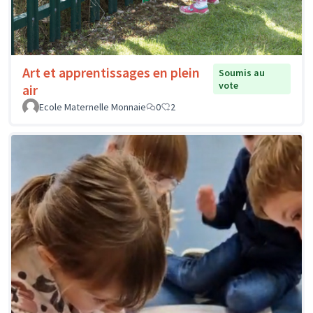
Art et apprentissages en plein
Soumis au
vote
air
Ecole Maternelle Monnaie
0
2