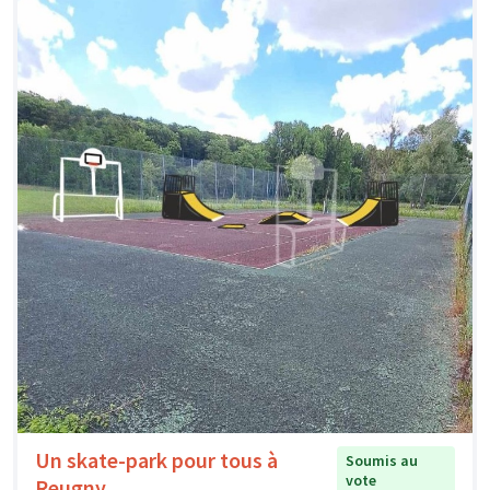
Un skate-park pour tous à
Soumis au
vote
Reugny