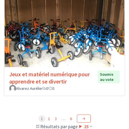
Jeux et matériel numérique pour
Soumis
au vote
apprendre et se divertir
Alvarez Aurélie
0
0
1
2
3
…
6
Résultats par page :
25