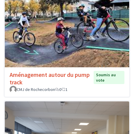
Aménagement autour du pump
Soumis au
vote
track
CMJ de Rochecorbon
0
1