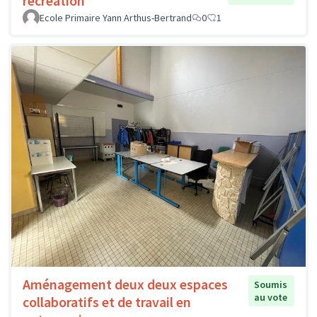
récréation
Ecole Primaire Yann Arthus-Bertrand
0
1
Aménagement deux deux espaces
Soumis
au vote
collaboratifs et de travail en