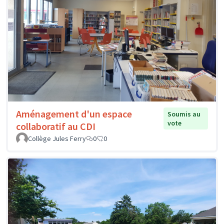
Aménagement d'un espace
Soumis au
vote
collaboratif au CDI
Collège Jules Ferry
0
0