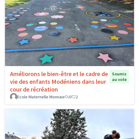
Améliorons le bien-être et le cadre de
Soumis
au vote
vie des enfants Modéniens dans leur
cour de récréation
Ecole Maternelle Monnaie
0
2