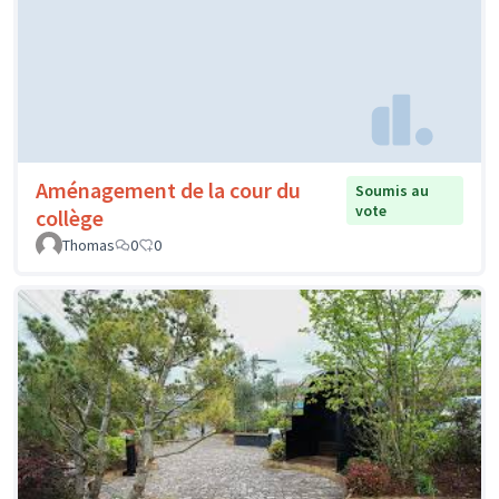
Aménagement de la cour du
Soumis au
vote
collège
Thomas
0
0