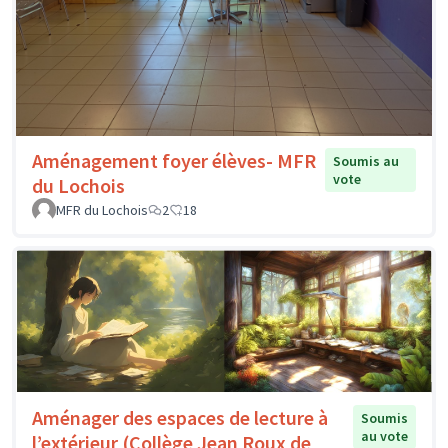
Aménagement foyer élèves- MFR
Soumis au
vote
du Lochois
MFR du Lochois
2
18
Aménager des espaces de lecture à
Soumis
au vote
l’extérieur (Collège Jean Roux de