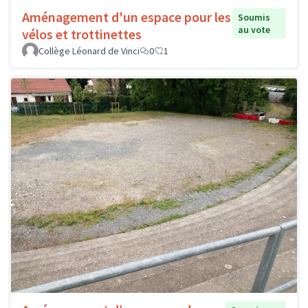
Aménagement d'un espace pour les
Soumis
au vote
vélos et trottinettes
Collège Léonard de Vinci
0
1