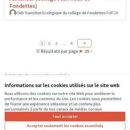
Fondettes)
Club Transition Ecologique du collège de Fondettes
0
0
1
2
3
…
6
Résultats par page :
25
Voir toutes les propositions retirées
Informations sur les cookies utilisés sur le site web
Nous utilisons des cookies sur notre site Web pour améliorer la
Conditions d'utilisation
performance et les contenus du site. Les cookies nous permettent
Paramètres des cookies
de fournir une expérience utilisateur et un contenu plus
CD37 sur X
CD37 sur Facebook
CD37 sur Instagram
CD37 sur YouTube
personnalisés à partir de nos canaux de médias sociaux.
(Lien externe)
(Lien externe)
(Lien externe)
(Lien externe)
Tout accepter
Accepter seulement les cookies essentiels