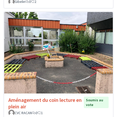
Gibelin
0
2
Aménagement du coin lecture en
Soumis au
vote
plein air
CVC RACAN
0
1