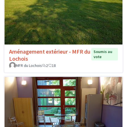
Aménagement extérieur - MFR du
Soumis au
vote
Lochois
MFR du Lochois
2
18