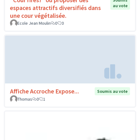
Soumis
au vote
espaces attractifs diversifiés dans
une cour végétalisée.
Ecole Jean Moulin
0
0
Affiche Accroche Expose...
Soumis au vote
Thomas
0
1