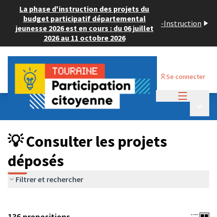
La phase d'instruction des projets du
budget participatif départemental
-
Instruction
jeunesse 2026 est en cours : du 06 juillet
2026 au 11 octobre 2026
Se connecter
Menu princi
Budget Participatif JEUNESSE 2024
/
Menu p
💡 Consulter les projets déposés
💡 Consulter les projets
déposés
Filtrer et rechercher
136 propositions