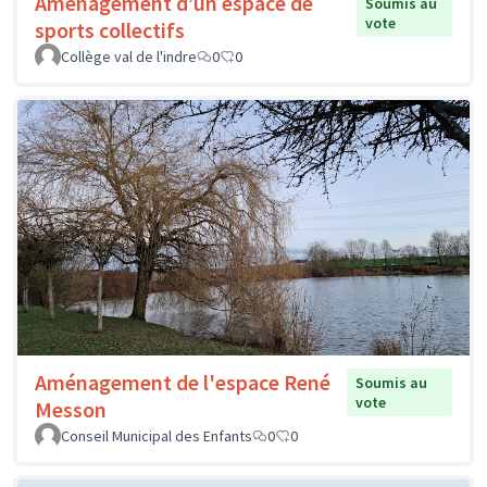
Aménagement d’un espace de
Soumis au
vote
sports collectifs
Collège val de l'indre
0
0
Aménagement de l'espace René
Soumis au
vote
Messon
Conseil Municipal des Enfants
0
0