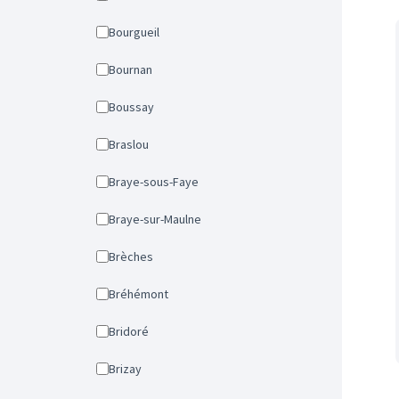
Bourgueil
Bournan
Boussay
Braslou
Braye-sous-Faye
Braye-sur-Maulne
Brèches
Bréhémont
Bridoré
Brizay