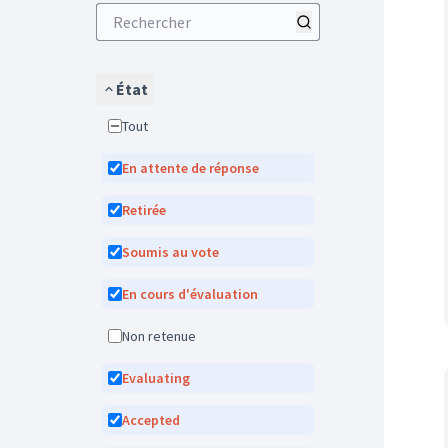
État
Tout
En attente de réponse
Retirée
Soumis au vote
En cours d'évaluation
Non retenue
Evaluating
Accepted