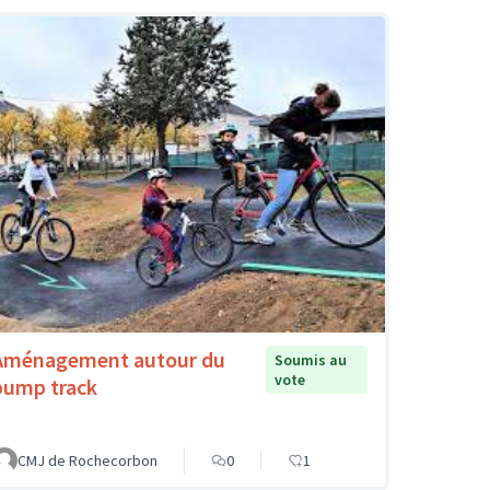
Aménagement autour du
Soumis au
vote
pump track
CMJ de Rochecorbon
0
1