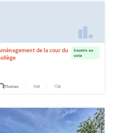
Aménagement de la cour du
Soumis au
vote
collège
Thomas
0
0