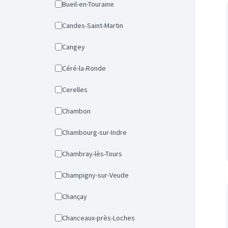
Bueil-en-Touraine
Candes-Saint-Martin
Cangey
Céré-la-Ronde
Cerelles
Chambon
Chambourg-sur-Indre
Chambray-lès-Tours
Champigny-sur-Veude
Chançay
Chanceaux-près-Loches