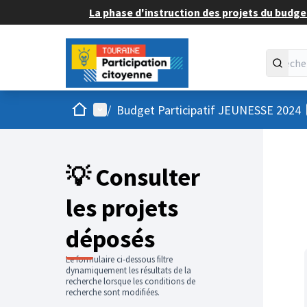
La phase d'instruction des projets du budget
Accueil
Menu principal
/
Budget Participatif JEUNESSE 2024
💡 Consulter
les projets
déposés
Le formulaire ci-dessous filtre
dynamiquement les résultats de la
recherche lorsque les conditions de
recherche sont modifiées.