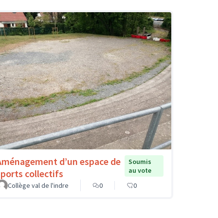
Aménagement d’un espace de
Soumis
au vote
sports collectifs
Collège val de l'indre
0
0