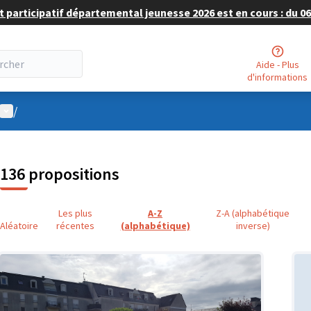
 participatif départemental jeunesse 2026 est en cours : du 06 
Aide - Plus
d'informations
Menu utilisateur
/
136 propositions
Les plus
A-Z
Z-A (alphabétique
Aléatoire
récentes
(alphabétique)
inverse)