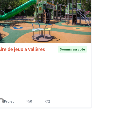
ire de jeux a Vallères
Soumis au vote
Projet
0
2