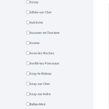
Assay
Athée-sur-Cher
Autrèche
Auzouer-en-Touraine
Avoine
Avon-les-Roches
Avrillé-les-Ponceaux
Azay-le-Rideau
Azay-sur-Cher
Azay-sur-Indre
Ballan-Miré