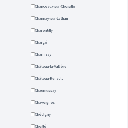
Chanceaux-sur-Choisille
Channay-sur-Lathan
Charentilly
Chargé
Charnizay
Château-la-Vallière
Château-Renault
Chaumussay
Chaveignes
Chédigny
Cheillé