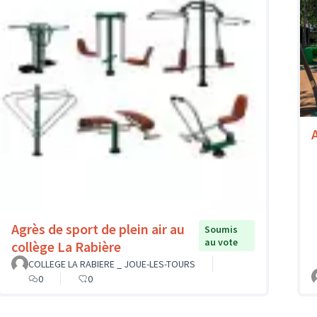
A
Agrès de sport de plein air au
Soumis
au vote
collège La Rabière
COLLEGE LA RABIERE _ JOUE-LES-TOURS
0
0