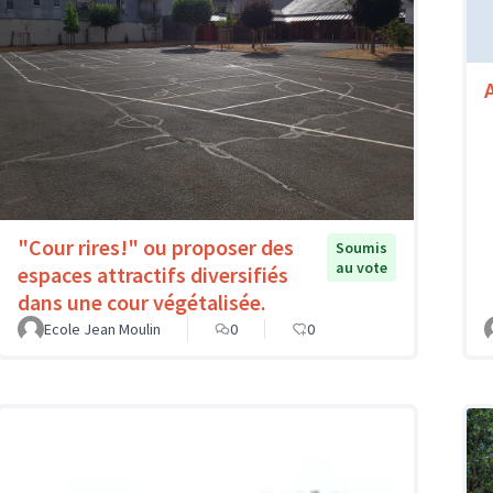
"Cour rires!" ou proposer des
Soumis
au vote
espaces attractifs diversifiés
dans une cour végétalisée.
Ecole Jean Moulin
0
0