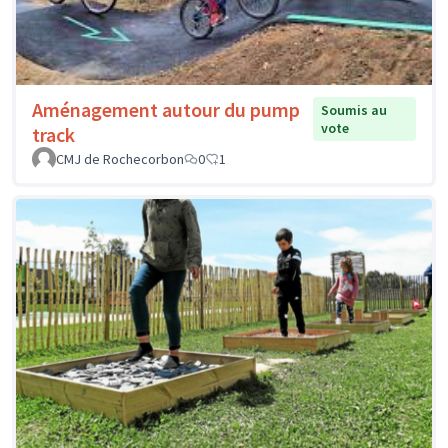
Aménagement autour du pump
Soumis au
vote
track
CMJ de Rochecorbon
0
1