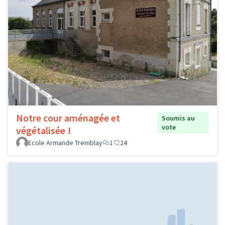
Notre cour aménagée et
Soumis au
vote
végétalisée !
Ecole Armande Tremblay
1
24