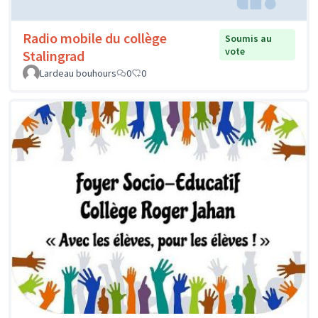
Radio mobile du collège
Soumis au
vote
Stalingrad
Lardeau bouhours
0
0