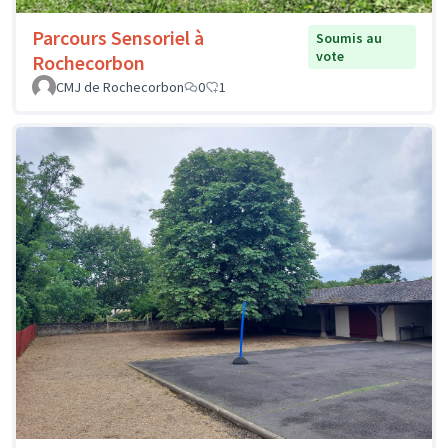
Parcours Sensoriel à
Soumis au
vote
Rochecorbon
CMJ de Rochecorbon
0
1