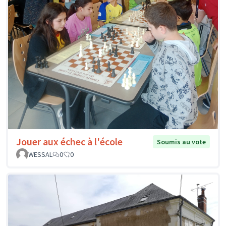
Jouer aux échec à l'école
Soumis au vote
WESSAL
0
0