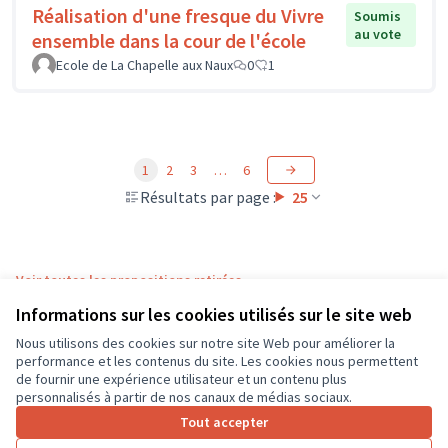
Réalisation d'une fresque du Vivre
Soumis
au vote
ensemble dans la cour de l'école
Ecole de La Chapelle aux Naux
0
1
1
2
3
…
6
Résultats par page :
25
Voir toutes les propositions retirées
Informations sur les cookies utilisés sur le site web
Nous utilisons des cookies sur notre site Web pour améliorer la
Conditions d'utilisation
performance et les contenus du site. Les cookies nous permettent
Paramètres des cookies
de fournir une expérience utilisateur et un contenu plus
CD37 sur X
CD37 sur Facebook
CD37 sur Instagram
CD37 sur YouTube
personnalisés à partir de nos canaux de médias sociaux.
(Lien externe)
(Lien externe)
(Lien externe)
(Lien externe)
Tout accepter