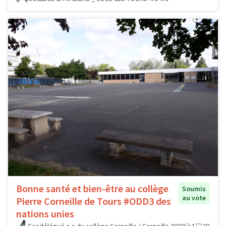
Bonne santé et bien-être au collège
Soumis
au vote
Pierre Corneille de Tours #ODD3 des
nations unies
Ecodélégué.e.s du collège Corneille / Corneille 2030
1
20