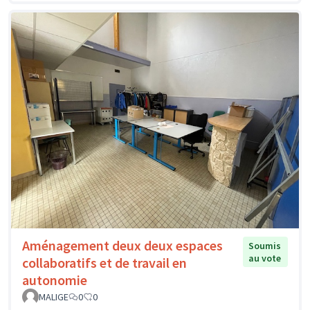
Aménagement deux deux espaces
Soumis
au vote
collaboratifs et de travail en
autonomie
MALIGE
0
0