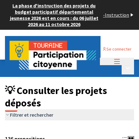
La phase d'instruction des projets du
budget participatif départemental
-
Instruction
jeunesse 2026 est en cours : du 06 juillet
2026 au 11 octobre 2026
Se connecter
Menu princi
Budget Participatif JEUNESSE 2024
/
Menu p
💡 Consulter les projets déposés
💡 Consulter les projets
déposés
Filtrer et rechercher
136 propositions