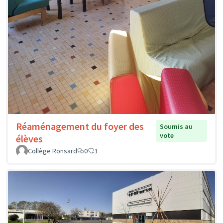
Réaménagement du foyer des
Soumis au
vote
élèves
Collège Ronsard
0
1