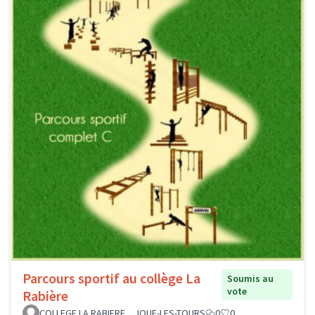
Parcours sportif au collège La
Soumis au
vote
Rabière
COLLEGE LA RABIERE _ JOUE-LES-TOURS
0
0