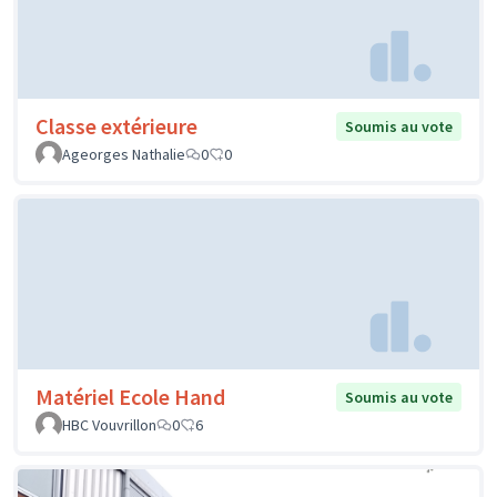
Classe extérieure
Soumis au vote
Ageorges Nathalie
0
0
Matériel Ecole Hand
Soumis au vote
HBC Vouvrillon
0
6