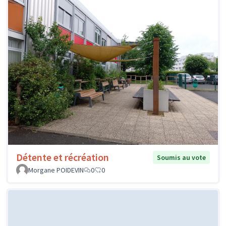
Détente et récréation
Soumis au vote
Morgane POIDEVIN
0
0