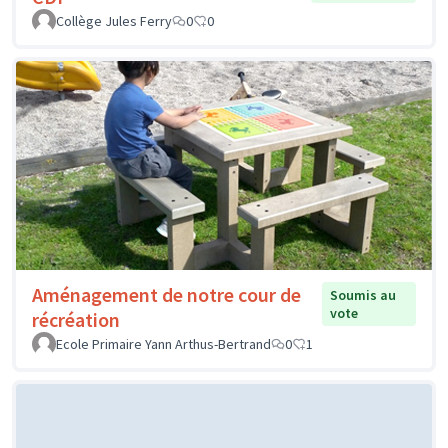
Collège Jules Ferry
0
0
Aménagement de notre cour de
Soumis au
vote
récréation
Ecole Primaire Yann Arthus-Bertrand
0
1