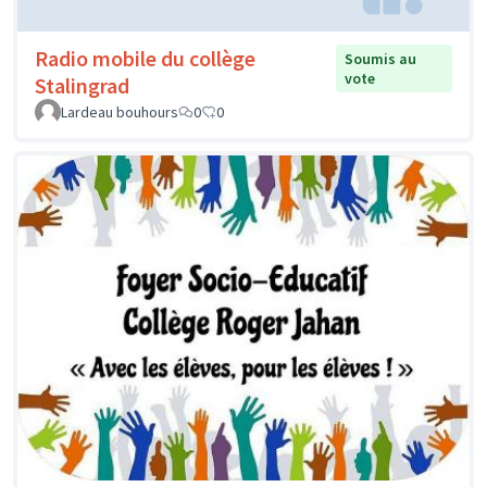
Radio mobile du collège
Soumis au
vote
Stalingrad
Lardeau bouhours
0
0