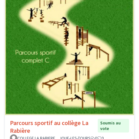
Parcours sportif au collège La
Soumis au
vote
Rabière
COLLEGE LA RABIERE _ JOUE-LES-TOURS
0
0