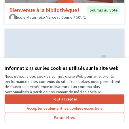
Bienvenue à la bibliothèque!
Soumis au vote
Ecole Maternelle Marceau Courier
0
1
Informations sur les cookies utilisés sur le site web
Nous utilisons des cookies sur notre site Web pour améliorer la
Réaménagement de la classe de
Soumis au
performance et les contenus du site. Les cookies nous permettent
vote
CP
de fournir une expérience utilisateur et un contenu plus
personnalisés à partir de nos canaux de médias sociaux.
ECOLE PUBLIQUE
0
0
Tout accepter
Accepter seulement les cookies essentiels
Paramètres