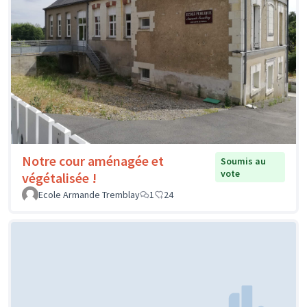
Notre cour aménagée et
Soumis au
vote
végétalisée !
Ecole Armande Tremblay
1
24