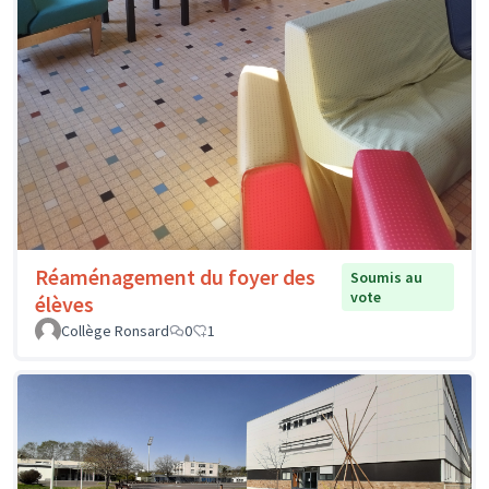
Réaménagement du foyer des
Soumis au
vote
élèves
Collège Ronsard
0
1