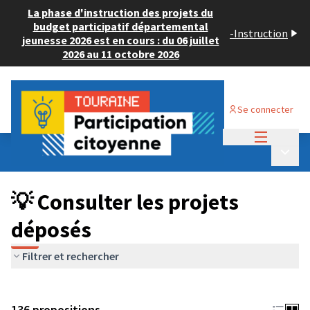
La phase d'instruction des projets du
budget participatif départemental
-
Instruction
jeunesse 2026 est en cours : du 06 juillet
2026 au 11 octobre 2026
Se connecter
Menu princi
Budget Participatif JEUNESSE 2024
/
Menu p
💡 Consulter les projets déposés
💡 Consulter les projets
déposés
Filtrer et rechercher
136 propositions