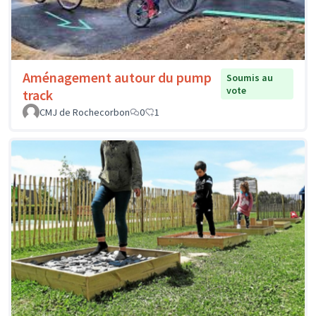
Aménagement autour du pump
Soumis au
vote
track
CMJ de Rochecorbon
0
1