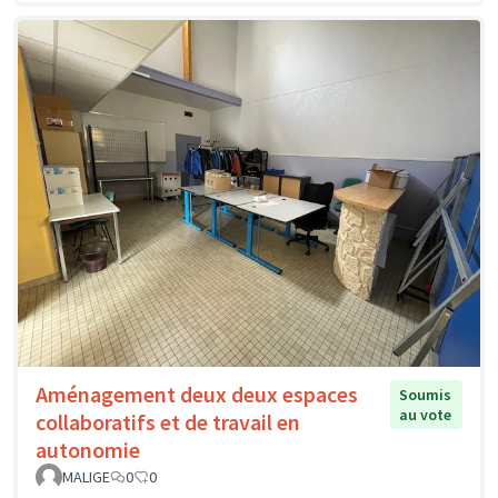
Aménagement deux deux espaces
Soumis
au vote
collaboratifs et de travail en
autonomie
MALIGE
0
0