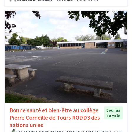
Bonne santé et bien-être au collège
Soumis
au vote
Pierre Corneille de Tours #ODD3 des
nations unies
Ecodélégué.e.s du collège Corneille / Corneille 2030
1
20