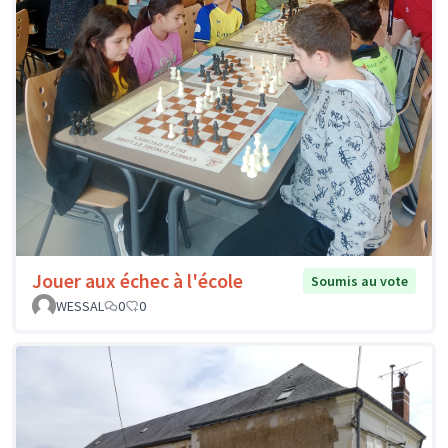
Jouer aux échec à l'école
Soumis au vote
WESSAL
0
0