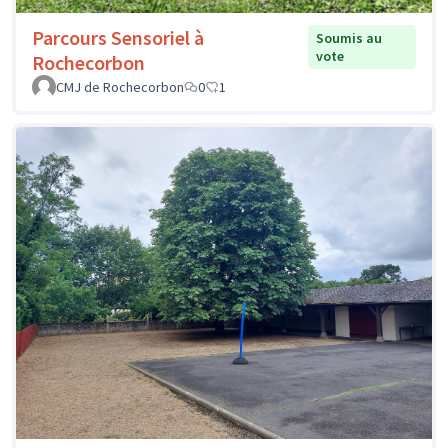
Parcours Sensoriel à
Soumis au
vote
Rochecorbon
CMJ de Rochecorbon
0
1