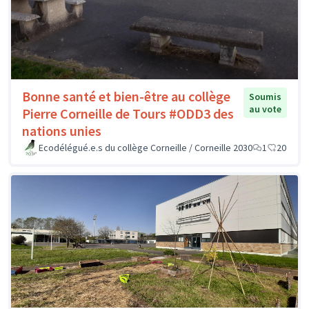
Bonne santé et bien-être au collège
Soumis
au vote
Pierre Corneille de Tours #ODD3 des
nations unies
Ecodélégué.e.s du collège Corneille / Corneille 2030
1
20