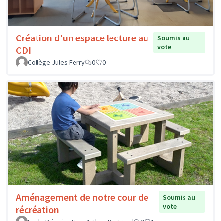
Création d'un espace lecture au
Soumis au
vote
CDI
Collège Jules Ferry
0
0
Aménagement de notre cour de
Soumis au
vote
récréation