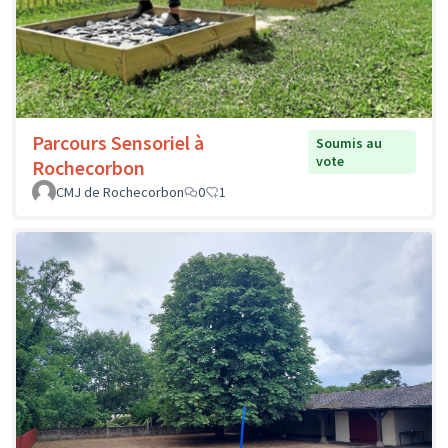
Parcours Sensoriel à
Soumis au
vote
Rochecorbon
CMJ de Rochecorbon
0
1