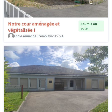
Notre cour aménagée et
Soumis au
vote
végétalisée !
Ecole Armande Tremblay
1
24