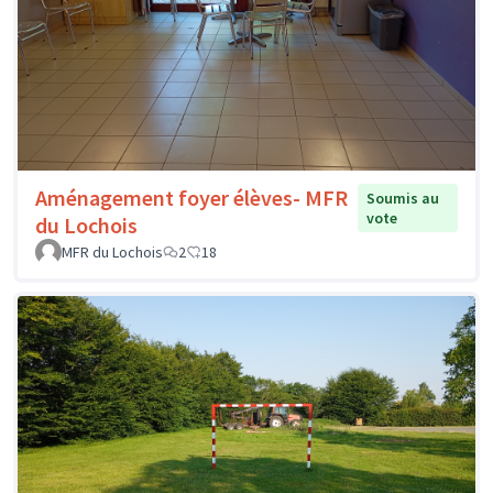
Aménagement foyer élèves- MFR
Soumis au
vote
du Lochois
MFR du Lochois
2
18