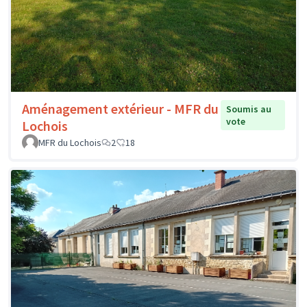
Aménagement extérieur - MFR du
Soumis au
vote
Lochois
MFR du Lochois
2
18