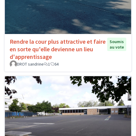
Rendre la cour plus attractive et faire
Soumis
au vote
en sorte qu'elle devienne un lieu
d'apprentissage
DROT sandrine
1
64