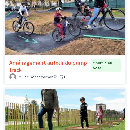
Aménagement autour du pump
Soumis au
vote
track
CMJ de Rochecorbon
0
1