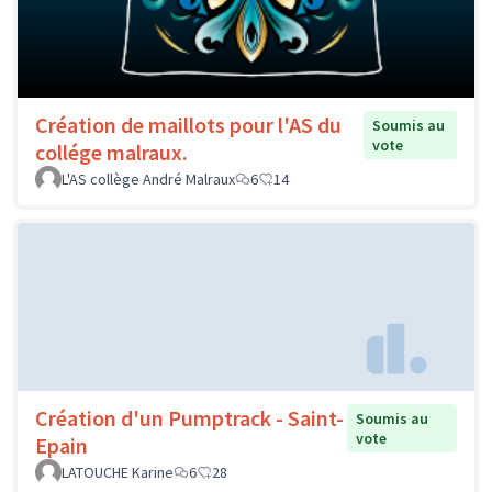
Création de maillots pour l'AS du
Soumis au
vote
collége malraux.
L'AS collège André Malraux
6
14
Création d'un Pumptrack - Saint-
Soumis au
vote
Epain
LATOUCHE Karine
6
28