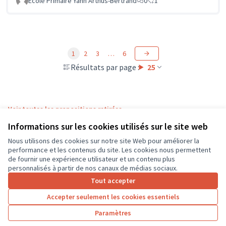
Ecole Primaire Yann Arthus-Bertrand
0
1
1
2
3
…
6
Résultats par page :
25
Voir toutes les propositions retirées
Informations sur les cookies utilisés sur le site web
Nous utilisons des cookies sur notre site Web pour améliorer la
Conditions d'utilisation
performance et les contenus du site. Les cookies nous permettent
Paramètres des cookies
de fournir une expérience utilisateur et un contenu plus
CD37 sur X
CD37 sur Facebook
CD37 sur Instagram
CD37 sur YouTube
personnalisés à partir de nos canaux de médias sociaux.
(Lien externe)
(Lien externe)
(Lien externe)
(Lien externe)
Tout accepter
Accepter seulement les cookies essentiels
Licence Cre
(Lien extern
Paramètres
(Lien externe)
Site réalisé grâce au
logiciel libre Decidim
.
(Lien externe)