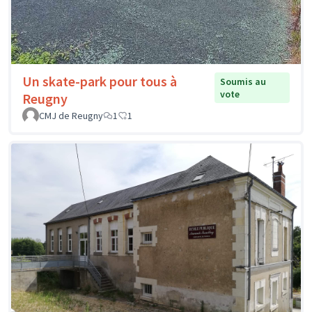
Un skate-park pour tous à
Soumis au
vote
Reugny
CMJ de Reugny
1
1