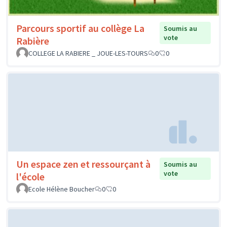
Parcours sportif au collège La
Soumis au
vote
Rabière
COLLEGE LA RABIERE _ JOUE-LES-TOURS
0
0
Un espace zen et ressourçant à
Soumis au
vote
l'école
Ecole Hélène Boucher
0
0