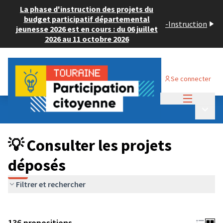
La phase d'instruction des projets du
budget participatif départemental
-
Instruction
jeunesse 2026 est en cours : du 06 juillet
2026 au 11 octobre 2026
Se connecter
Menu princi
Budget Participatif JEUNESSE 2024
/
Menu p
💡 Consulter les projets déposés
💡 Consulter les projets
déposés
Filtrer et rechercher
136 propositions