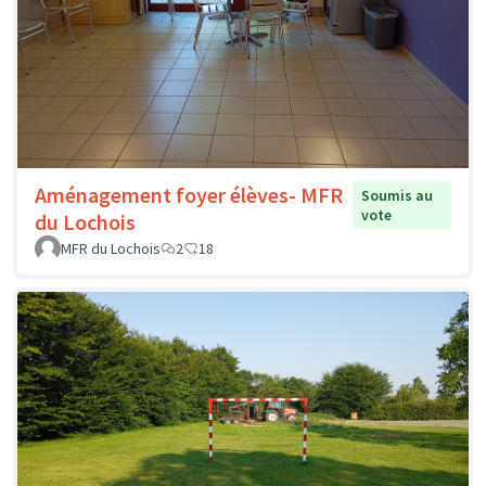
Aménagement foyer élèves- MFR
Soumis au
vote
du Lochois
MFR du Lochois
2
18