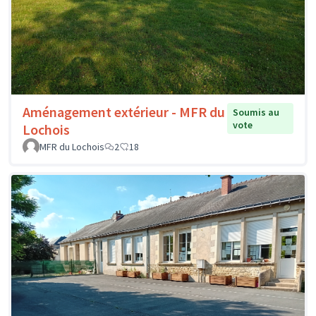
Aménagement extérieur - MFR du
Soumis au
vote
Lochois
MFR du Lochois
2
18