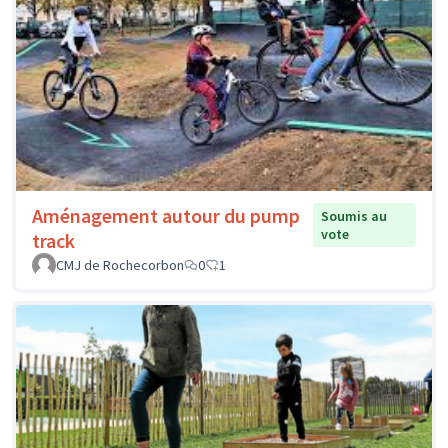
Aménagement autour du pump
Soumis au
vote
track
CMJ de Rochecorbon
0
1