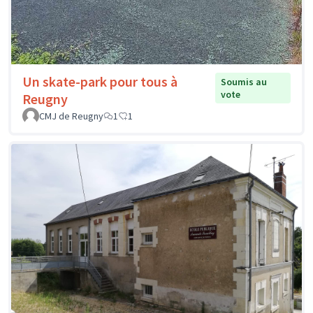
Un skate-park pour tous à
Soumis au
vote
Reugny
CMJ de Reugny
1
1