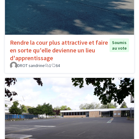
Rendre la cour plus attractive et faire
Soumis
au vote
en sorte qu'elle devienne un lieu
d'apprentissage
DROT sandrine
1
64