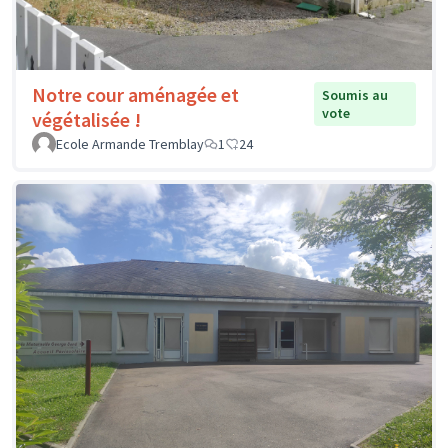
Notre cour aménagée et
Soumis au
vote
végétalisée !
Ecole Armande Tremblay
1
24