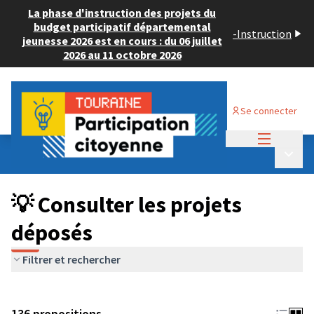
La phase d'instruction des projets du
budget participatif départemental
-
Instruction
jeunesse 2026 est en cours : du 06 juillet
2026 au 11 octobre 2026
Se connecter
Menu princi
Budget Participatif JEUNESSE 2024
/
Menu p
💡 Consulter les projets déposés
💡 Consulter les projets
déposés
Filtrer et rechercher
136 propositions