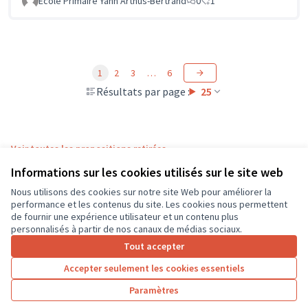
Ecole Primaire Yann Arthus-Bertrand
0
1
1
2
3
…
6
Résultats par page :
25
Voir toutes les propositions retirées
Informations sur les cookies utilisés sur le site web
Nous utilisons des cookies sur notre site Web pour améliorer la
Conditions d'utilisation
performance et les contenus du site. Les cookies nous permettent
Paramètres des cookies
de fournir une expérience utilisateur et un contenu plus
CD37 sur X
CD37 sur Facebook
CD37 sur Instagram
CD37 sur YouTube
personnalisés à partir de nos canaux de médias sociaux.
(Lien externe)
(Lien externe)
(Lien externe)
(Lien externe)
Tout accepter
Accepter seulement les cookies essentiels
Licence Cre
(Lien extern
Paramètres
(Lien externe)
Site réalisé grâce au
logiciel libre Decidim
.
(Lien externe)