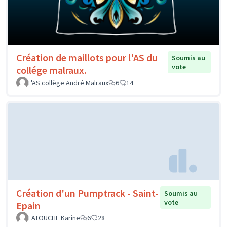
Création de maillots pour l'AS du
Soumis au
vote
collége malraux.
L'AS collège André Malraux
6
14
Création d'un Pumptrack - Saint-
Soumis au
vote
Epain
LATOUCHE Karine
6
28