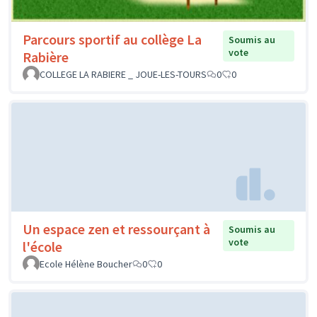
Parcours sportif au collège La
Soumis au
vote
Rabière
COLLEGE LA RABIERE _ JOUE-LES-TOURS
0
0
Un espace zen et ressourçant à
Soumis au
vote
l'école
Ecole Hélène Boucher
0
0