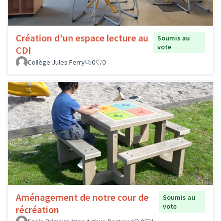
Création d'un espace lecture au
Soumis au
vote
CDI
Collège Jules Ferry
0
0
Aménagement de notre cour de
Soumis au
vote
récréation