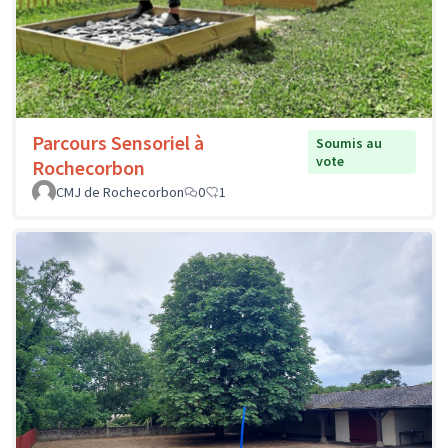
Parcours Sensoriel à
Soumis au
vote
Rochecorbon
CMJ de Rochecorbon
0
1