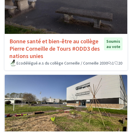
Bonne santé et bien-être au collège
Soumis
au vote
Pierre Corneille de Tours #ODD3 des
nations unies
Ecodélégué.e.s du collège Corneille / Corneille 2030
1
20