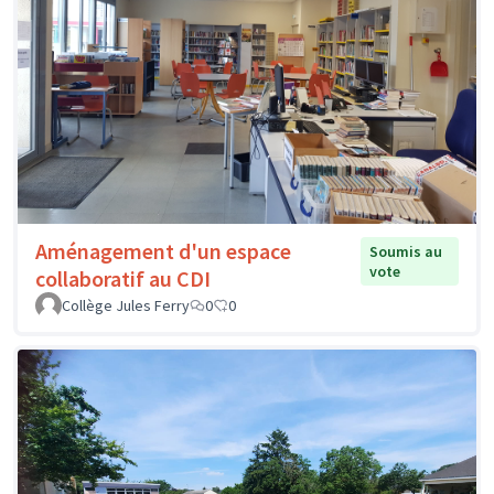
Aménagement d'un espace
Soumis au
vote
collaboratif au CDI
Collège Jules Ferry
0
0