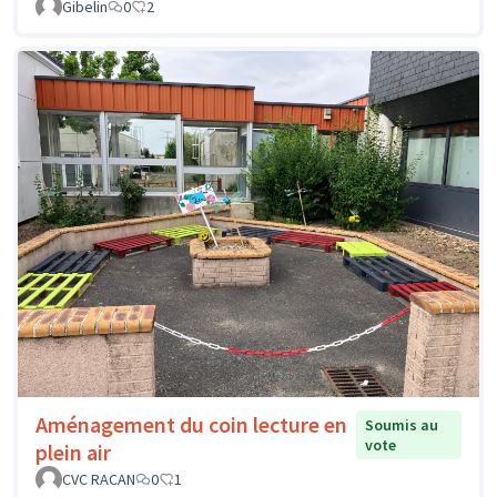
Gibelin
0
2
Aménagement du coin lecture en
Soumis au
vote
plein air
CVC RACAN
0
1