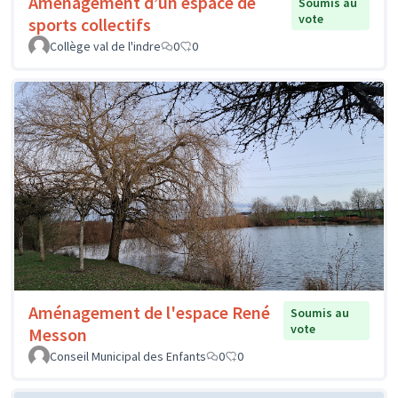
Aménagement d’un espace de
Soumis au
vote
sports collectifs
Collège val de l'indre
0
0
Aménagement de l'espace René
Soumis au
vote
Messon
Conseil Municipal des Enfants
0
0