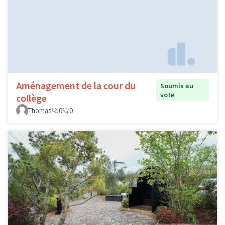
Aménagement de la cour du
Soumis au
vote
collège
Thomas
0
0