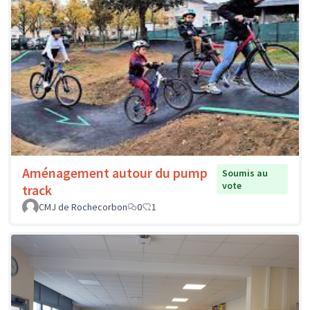
Aménagement autour du pump
Soumis au
vote
track
CMJ de Rochecorbon
0
1