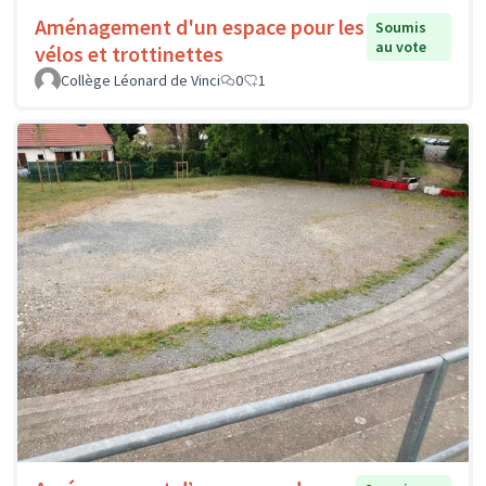
Aménagement d'un espace pour les
Soumis
au vote
vélos et trottinettes
Collège Léonard de Vinci
0
1