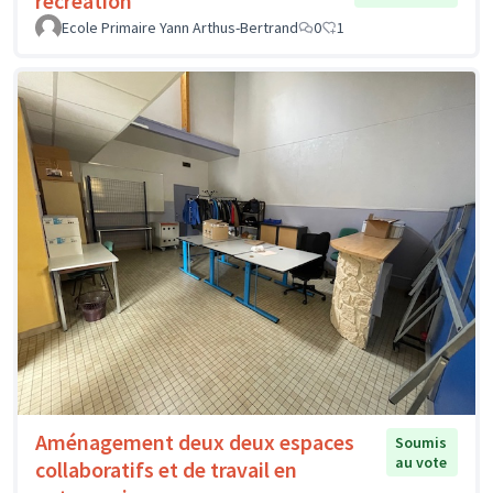
récréation
Ecole Primaire Yann Arthus-Bertrand
0
1
Aménagement deux deux espaces
Soumis
au vote
collaboratifs et de travail en