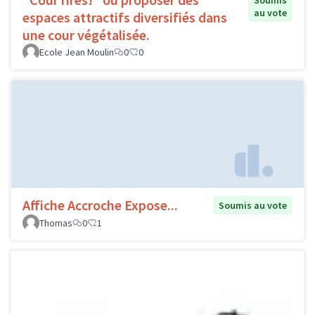
Soumis
au vote
espaces attractifs diversifiés dans
une cour végétalisée.
Ecole Jean Moulin
0
0
Affiche Accroche Expose...
Soumis au vote
Thomas
0
1