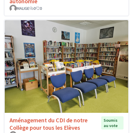
autonomie
MALIGE
0
0
Aménagement du CDI de notre
Soumis
au vote
Collège pour tous les Elèves