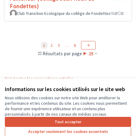
Fondettes)
Club Transition Ecologique du collège de Fondettes
0
0
1
2
3
…
6
Résultats par page :
25
Voir toutes les propositions retirées
Informations sur les cookies utilisés sur le site web
Nous utilisons des cookies sur notre site Web pour améliorer la
Conditions d'utilisation
performance et les contenus du site. Les cookies nous permettent
Paramètres des cookies
de fournir une expérience utilisateur et un contenu plus
CD37 sur X
CD37 sur Facebook
CD37 sur Instagram
CD37 sur YouTube
personnalisés à partir de nos canaux de médias sociaux.
(Lien externe)
(Lien externe)
(Lien externe)
(Lien externe)
Tout accepter
Accepter seulement les cookies essentiels