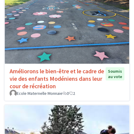
Améliorons le bien-être et le cadre de
Soumis
au vote
vie des enfants Modéniens dans leur
cour de récréation
Ecole Maternelle Monnaie
0
2