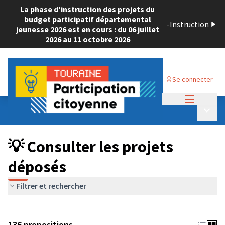
La phase d'instruction des projets du
budget participatif départemental
-
Instruction
jeunesse 2026 est en cours : du 06 juillet
2026 au 11 octobre 2026
Se connecter
Menu princi
Budget Participatif JEUNESSE 2024
/
Menu p
💡 Consulter les projets déposés
💡 Consulter les projets
déposés
Filtrer et rechercher
136 propositions