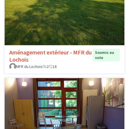
Aménagement extérieur - MFR du
Soumis au
vote
Lochois
MFR du Lochois
2
18