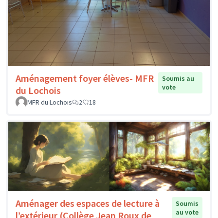
Aménagement foyer élèves- MFR
Soumis au
vote
du Lochois
MFR du Lochois
2
18
Aménager des espaces de lecture à
Soumis
au vote
l’extérieur (Collège Jean Roux de