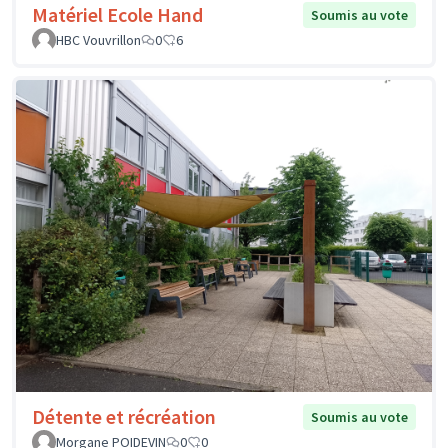
Matériel Ecole Hand
Soumis au vote
HBC Vouvrillon
0
6
Détente et récréation
Soumis au vote
Morgane POIDEVIN
0
0