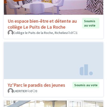
Un espace bien-être et détente au
Soumis
au vote
collège Le Puits de La Roche
Collège le Puits de la Roche, Richelieu
0
1
Yz'Parc le paradis des jeunes
Soumis au vote
LHERITIER
0
0