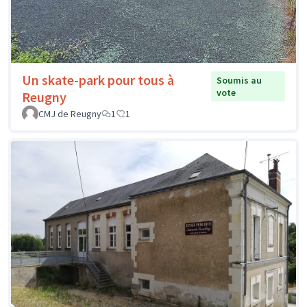
Un skate-park pour tous à
Soumis au
vote
Reugny
CMJ de Reugny
1
1