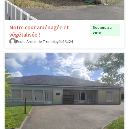
Notre cour aménagée et
Soumis au
vote
végétalisée !
Ecole Armande Tremblay
1
24