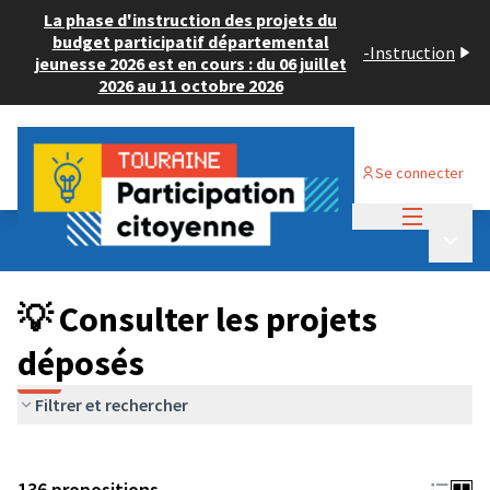
La phase d'instruction des projets du
budget participatif départemental
-
Instruction
jeunesse 2026 est en cours : du 06 juillet
2026 au 11 octobre 2026
Se connecter
Menu princi
Budget Participatif JEUNESSE 2024
/
Menu p
💡 Consulter les projets déposés
💡 Consulter les projets
déposés
Filtrer et rechercher
136 propositions