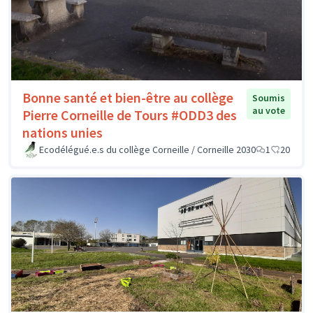
Bonne santé et bien-être au collège
Soumis
au vote
Pierre Corneille de Tours #ODD3 des
nations unies
Ecodélégué.e.s du collège Corneille / Corneille 2030
1
20