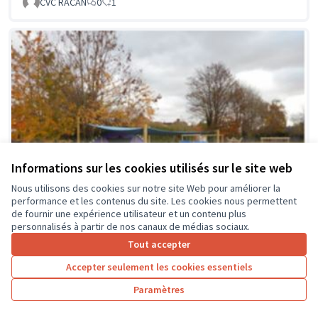
CVC RACAN
0
1
Informations sur les cookies utilisés sur le site web
Nous utilisons des cookies sur notre site Web pour améliorer la
performance et les contenus du site. Les cookies nous permettent
de fournir une expérience utilisateur et un contenu plus
personnalisés à partir de nos canaux de médias sociaux.
Tout accepter
Accepter seulement les cookies essentiels
La classe en dehors des murs
Soumis au vote
Paramètres
Collège Montrésor
0
0