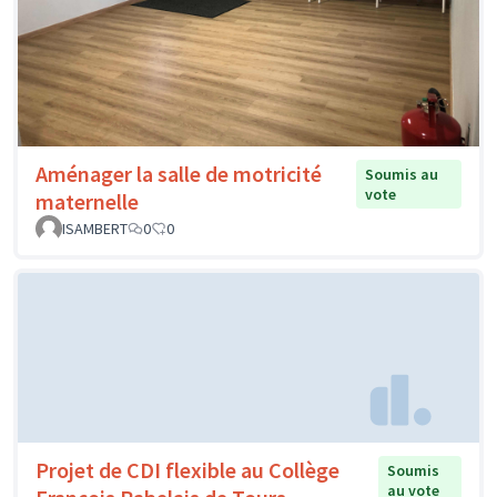
Aménager la salle de motricité
Soumis au
vote
maternelle
ISAMBERT
0
0
Projet de CDI flexible au Collège
Soumis
au vote