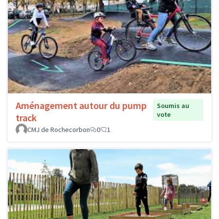
Aménagement autour du pump
Soumis au
vote
track
CMJ de Rochecorbon
0
1