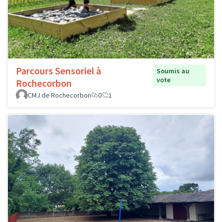
Parcours Sensoriel à
Soumis au
vote
Rochecorbon
CMJ de Rochecorbon
0
1