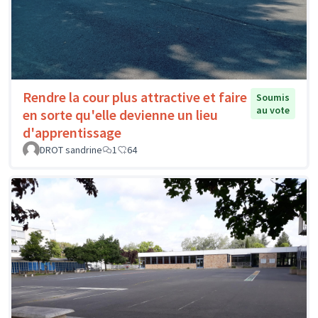
Rendre la cour plus attractive et faire
Soumis
au vote
en sorte qu'elle devienne un lieu
d'apprentissage
DROT sandrine
1
64