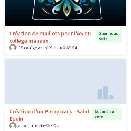
Création de maillots pour l'AS du
Soumis au
vote
collége malraux.
L'AS collège André Malraux
6
14
Création d'un Pumptrack - Saint-
Soumis au
vote
Epain
LATOUCHE Karine
6
28