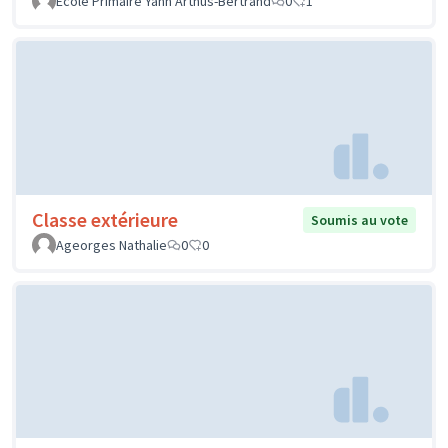
Ecole Primaire Yann Arthus-Bertrand
0
1
Classe extérieure
Soumis au vote
Ageorges Nathalie
0
0