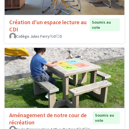
Création d'un espace lecture au
Soumis au
vote
CDI
Collège Jules Ferry
0
0
Aménagement de notre cour de
Soumis au
vote
récréation