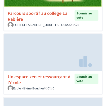
Parcours sportif au collège La
Soumis au
vote
Rabière
COLLEGE LA RABIERE _ JOUE-LES-TOURS
0
0
Un espace zen et ressourçant à
Soumis au
vote
l'école
Ecole Hélène Boucher
0
0