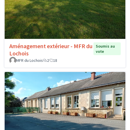
Aménagement extérieur - MFR du
Soumis au
vote
Lochois
MFR du Lochois
2
18