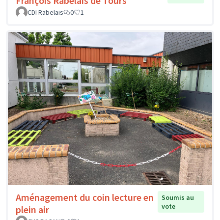
François Rabelais de Tours
CDI Rabelais
0
1
Aménagement du coin lecture en
Soumis au
vote
plein air