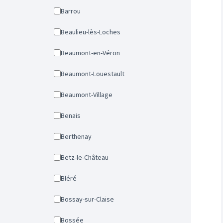
Barrou
Beaulieu-lès-Loches
Beaumont-en-Véron
Beaumont-Louestault
Beaumont-Village
Benais
Berthenay
Betz-le-Château
Bléré
Bossay-sur-Claise
Bossée