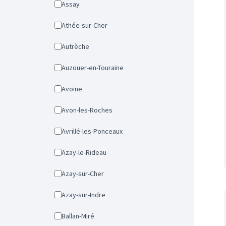
Assay
Athée-sur-Cher
Autrèche
Auzouer-en-Touraine
Avoine
Avon-les-Roches
Avrillé-les-Ponceaux
Azay-le-Rideau
Azay-sur-Cher
Azay-sur-Indre
Ballan-Miré