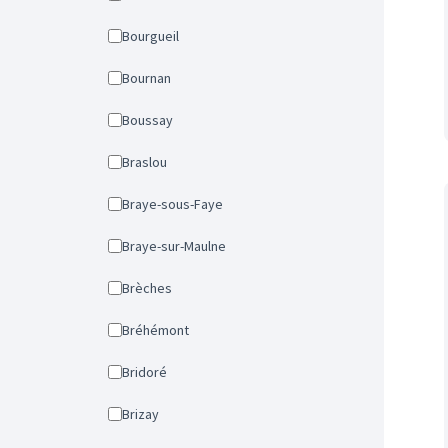
Bourgueil
Bournan
Boussay
Braslou
Braye-sous-Faye
Braye-sur-Maulne
Brèches
Bréhémont
Bridoré
Brizay