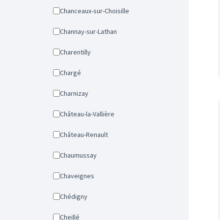
Chanceaux-sur-Choisille
Channay-sur-Lathan
Charentilly
Chargé
Charnizay
Château-la-Vallière
Château-Renault
Chaumussay
Chaveignes
Chédigny
Cheillé