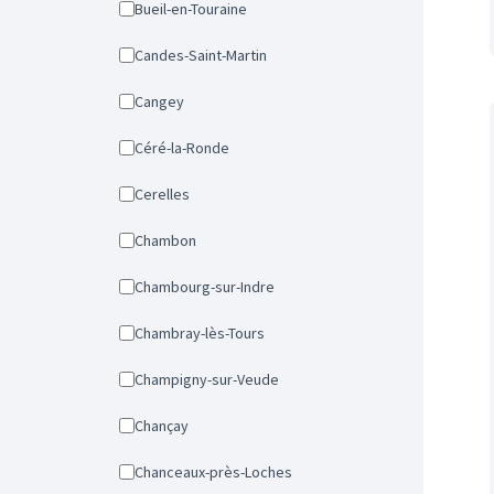
Bueil-en-Touraine
Candes-Saint-Martin
Cangey
Céré-la-Ronde
Cerelles
Chambon
Chambourg-sur-Indre
Chambray-lès-Tours
Champigny-sur-Veude
Chançay
Chanceaux-près-Loches