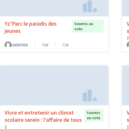
Yz'Parc le paradis des
Soumis au
vote
jeunes
s
!
LHERITIER
0
0
Vivre et entretenir un climat
Soumis
au vote
scolaire serein : l’affaire de tous
s
!
!