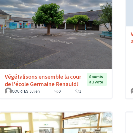
Végétalisons ensemble la cour
Soumis
au vote
de l'école Germaine Renauld!
COURTES Julien
0
1