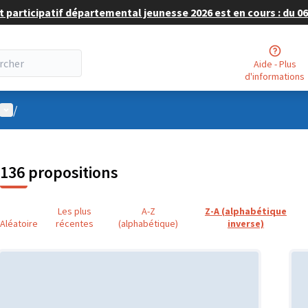
 participatif départemental jeunesse 2026 est en cours : du 06 
Aide - Plus
d'informations
Menu utilisateur
/
136 propositions
Les plus
A-Z
Z-A (alphabétique
Aléatoire
récentes
(alphabétique)
inverse)