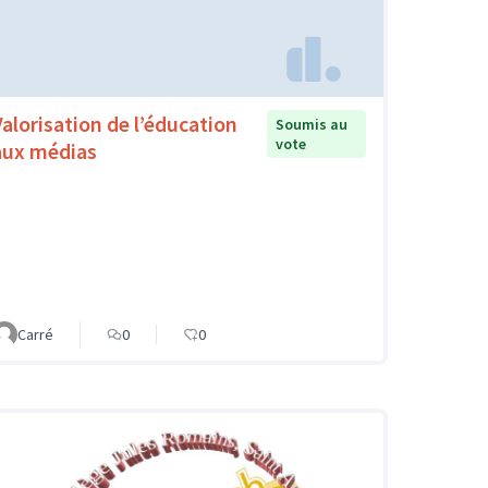
Valorisation de l’éducation
Soumis au
vote
aux médias
Carré
0
0