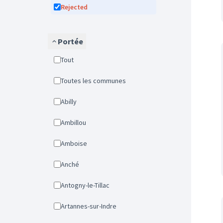
Rejected
Portée
Tout
Toutes les communes
Abilly
Ambillou
Amboise
Anché
Antogny-le-Tillac
Artannes-sur-Indre