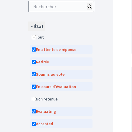
État
Tout
En attente de réponse
Retirée
Soumis au vote
En cours d'évaluation
Non retenue
Evaluating
Accepted