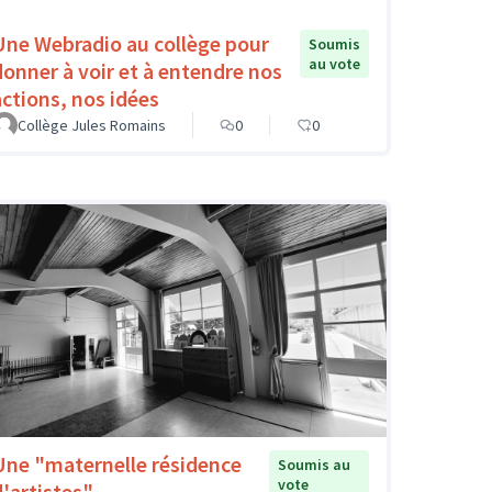
Une Webradio au collège pour
Soumis
au vote
donner à voir et à entendre nos
actions, nos idées
Collège Jules Romains
0
0
Une "maternelle résidence
Soumis au
vote
d'artistes"