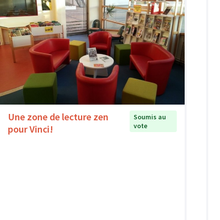
Une zone de lecture zen
Soumis au
vote
pour Vinci!