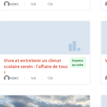
ASDEC
0
0
Vivre et entretenir un climat
Soumis
au vote
scolaire serein : l’affaire de tous
!
ASDEC
0
0