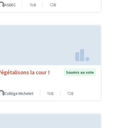
ASDEC
0
0
Végétalisons la cour !
Soumis au vote
Collège Michelet
0
0