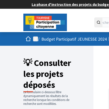
La phase d'instruction des projets du budget
Accueil
Menu principal
/
Budget Participatif JEUNESSE 2024
💡 Consulter
les projets
déposés
Le formulaire ci-dessous filtre
dynamiquement les résultats de la
recherche lorsque les conditions de
recherche sont modifiées.