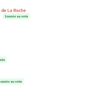
étente au collège Le Puits de La Roche
Soumis au vote
ote
Soumis au vote