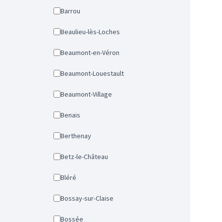
Barrou
Beaulieu-lès-Loches
Beaumont-en-Véron
Beaumont-Louestault
Beaumont-Village
Benais
Berthenay
Betz-le-Château
Bléré
Bossay-sur-Claise
Bossée