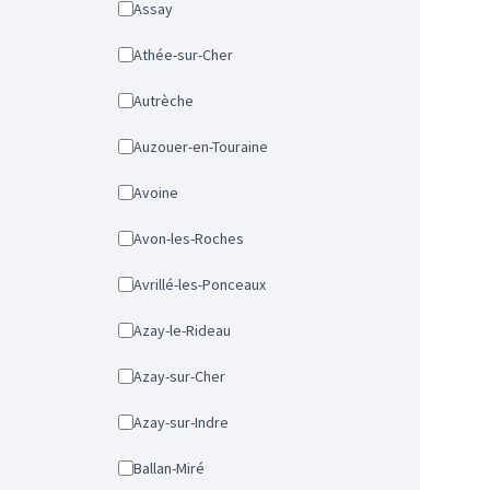
Assay
Athée-sur-Cher
Autrèche
Auzouer-en-Touraine
Avoine
Avon-les-Roches
Avrillé-les-Ponceaux
Azay-le-Rideau
Azay-sur-Cher
Azay-sur-Indre
Ballan-Miré