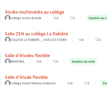
Studio multimédia au collège
college Arche du lude
0
1
Soumis au v
Salle ZEN au collège La Rabière
COLLEGE LA RABIERE _ JOUE-LES-TOURS
0
0
Salle d'études flexible
MONTHEIL
0
0
Soumis au vote
Salle d'étude flexible
Collège André Malraux Amboise
0
2
So