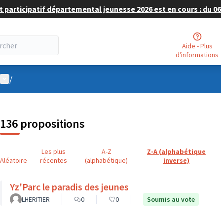
 participatif départemental jeunesse 2026 est en cours : du 06 
Aide - Plus
d'informations
Menu utilisateur
/
136 propositions
Les plus
A-Z
Z-A (alphabétique
Aléatoire
récentes
(alphabétique)
inverse)
Yz'Parc le paradis des jeunes
LHERITIER
0
0
Soumis au vote