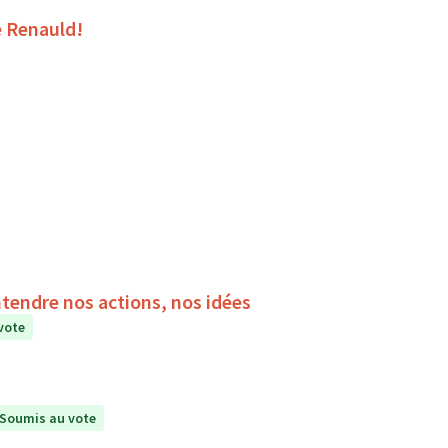
e Renauld!
ntendre nos actions, nos idées
vote
Soumis au vote