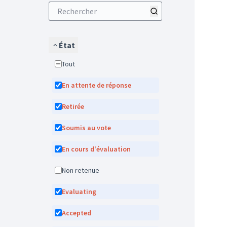
État
Tout
En attente de réponse
Retirée
Soumis au vote
En cours d'évaluation
Non retenue
Evaluating
Accepted