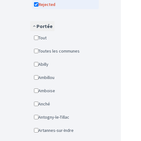
Rejected
Portée
Tout
Toutes les communes
Abilly
Ambillou
Amboise
Anché
Antogny-le-Tillac
Artannes-sur-Indre