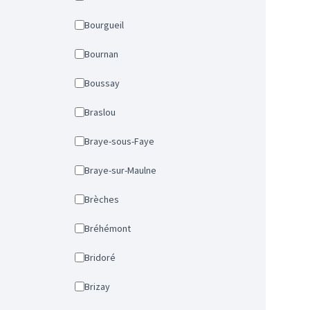
Bourgueil
Bournan
Boussay
Braslou
Braye-sous-Faye
Braye-sur-Maulne
Brèches
Bréhémont
Bridoré
Brizay