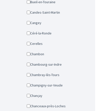
Bueil-en-Touraine
Candes-Saint-Martin
Cangey
Céré-la-Ronde
Cerelles
Chambon
Chambourg-sur-Indre
Chambray-lès-Tours
Champigny-sur-Veude
Chançay
Chanceaux-près-Loches