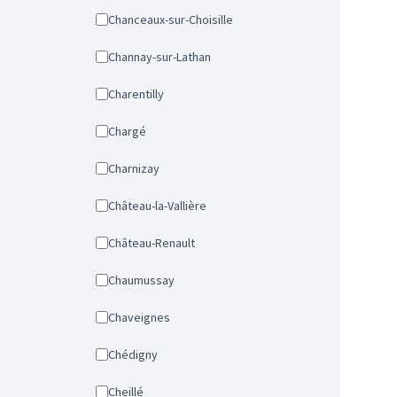
Chanceaux-sur-Choisille
Channay-sur-Lathan
Charentilly
Chargé
Charnizay
Château-la-Vallière
Château-Renault
Chaumussay
Chaveignes
Chédigny
Cheillé