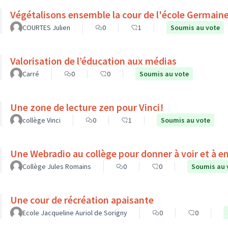
Végétalisons ensemble la cour de l'école Germain
COURTES Julien
0
1
Soumis au vote
Valorisation de l’éducation aux médias
Carré
0
0
Soumis au vote
Une zone de lecture zen pour Vinci!
collège Vinci
0
1
Soumis au vote
Une Webradio au collège pour donner à voir et à e
Collège Jules Romains
0
0
Soumis au 
Une cour de récréation apaisante
Ecole Jacqueline Auriol de Sorigny
0
0