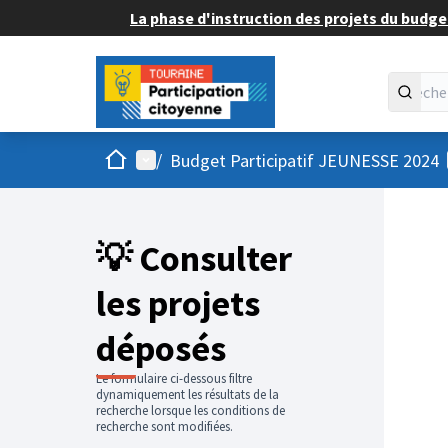
La phase d'instruction des projets du budget
Accueil
Menu principal
/
Budget Participatif JEUNESSE 2024
💡 Consulter
les projets
déposés
Le formulaire ci-dessous filtre
dynamiquement les résultats de la
recherche lorsque les conditions de
recherche sont modifiées.