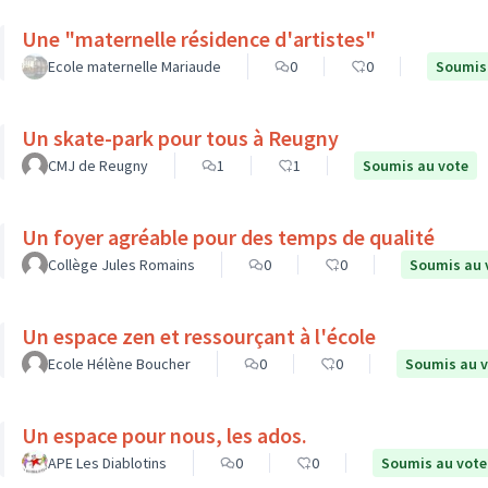
Une "maternelle résidence d'artistes"
Ecole maternelle Mariaude
0
0
Soumis
Un skate-park pour tous à Reugny
CMJ de Reugny
1
1
Soumis au vote
Un foyer agréable pour des temps de qualité
Collège Jules Romains
0
0
Soumis au 
Un espace zen et ressourçant à l'école
Ecole Hélène Boucher
0
0
Soumis au 
Un espace pour nous, les ados.
APE Les Diablotins
0
0
Soumis au vote