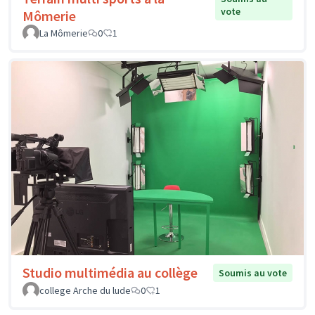
vote
Mômerie
La Mômerie
0
1
Studio multimédia au collège
Soumis au vote
college Arche du lude
0
1