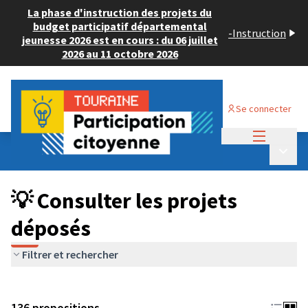
La phase d'instruction des projets du
budget participatif départemental
-
Instruction
jeunesse 2026 est en cours : du 06 juillet
2026 au 11 octobre 2026
Se connecter
Menu princi
Budget Participatif JEUNESSE 2024
/
Menu p
💡 Consulter les projets déposés
💡 Consulter les projets
déposés
Filtrer et rechercher
136 propositions