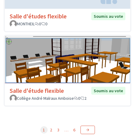
Salle d'études flexible
Soumis au vote
MONTHEIL
0
0
Salle d'étude flexible
Soumis au vote
Collège André Malraux Amboise
0
2
1
2
3
…
6