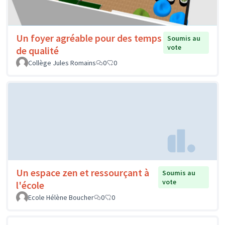
Un foyer agréable pour des temps
Soumis au
vote
de qualité
Collège Jules Romains
0
0
Un espace zen et ressourçant à
Soumis au
vote
l'école
Ecole Hélène Boucher
0
0