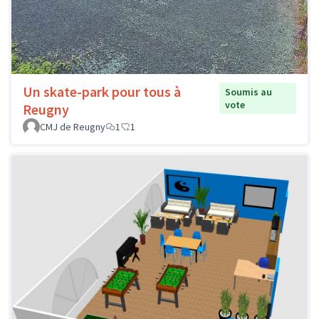
Un skate-park pour tous à
Soumis au
vote
Reugny
CMJ de Reugny
1
1