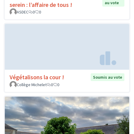
au vote
serein : l’affaire de tous !
ASDEC
0
0
Végétalisons la cour !
Soumis au vote
Collège Michelet
0
0