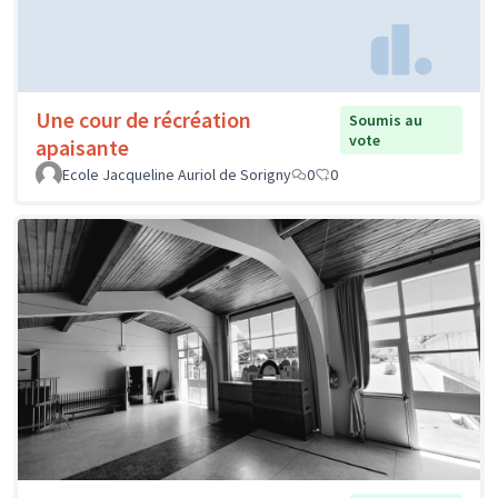
Une cour de récréation
Soumis au
vote
apaisante
Ecole Jacqueline Auriol de Sorigny
0
0