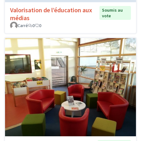
Valorisation de l’éducation aux
Soumis au
vote
médias
Carré
0
0