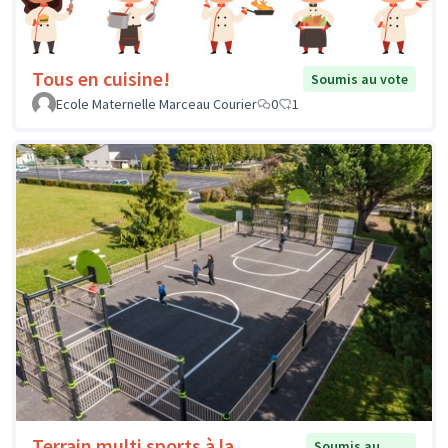
Tous en cuisine!
Soumis au vote
Ecole Maternelle Marceau Courier
0
1
Terrain multi sports à la
Soumis au