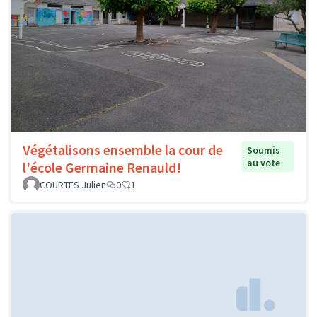
Végétalisons ensemble la cour de
Soumis
au vote
l'école Germaine Renauld!
COURTES Julien
0
1