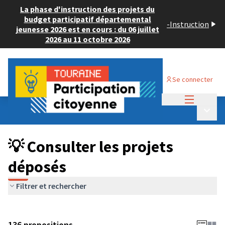
La phase d'instruction des projets du
budget participatif départemental
-
Instruction
jeunesse 2026 est en cours : du 06 juillet
2026 au 11 octobre 2026
Se connecter
Menu princi
Budget Participatif JEUNESSE 2024
/
Menu p
💡 Consulter les projets déposés
💡 Consulter les projets
déposés
Filtrer et rechercher
136 propositions