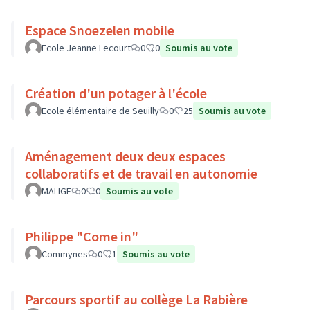
Espace Snoezelen mobile
Ecole Jeanne Lecourt
0
0
Soumis au vote
Création d'un potager à l'école
Ecole élémentaire de Seuilly
0
25
Soumis au vote
Aménagement deux deux espaces
collaboratifs et de travail en autonomie
MALIGE
0
0
Soumis au vote
Philippe "Come in"
Commynes
0
1
Soumis au vote
Parcours sportif au collège La Rabière