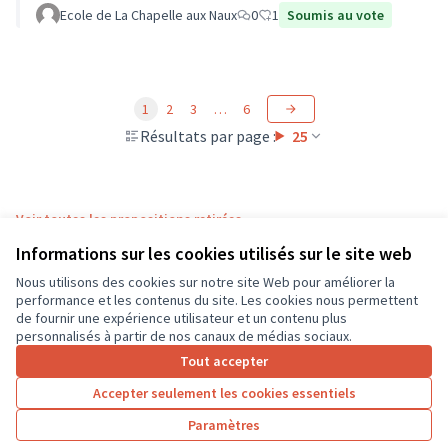
Ecole de La Chapelle aux Naux
0
1
Soumis au vote
1
2
3
…
6
Résultats par page :
25
Voir toutes les propositions retirées
Informations sur les cookies utilisés sur le site web
Nous utilisons des cookies sur notre site Web pour améliorer la
Conditions d'utilisation
performance et les contenus du site. Les cookies nous permettent
Paramètres des cookies
de fournir une expérience utilisateur et un contenu plus
CD37 sur X
CD37 sur Facebook
CD37 sur Instagram
CD37 sur YouTube
personnalisés à partir de nos canaux de médias sociaux.
(Lien externe)
(Lien externe)
(Lien externe)
(Lien externe)
Tout accepter
Accepter seulement les cookies essentiels
Licence Cre
(Lien extern
Paramètres
(Lien externe)
Site réalisé grâce au
logiciel libre Decidim
.
(Lien externe)