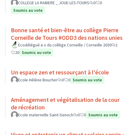
COLLEGE LA RABIERE _ JOUE-LES-TOURS
0
0
Soumis au vote
Bonne santé et bien-être au collège Pierre
Corneille de Tours #ODD3 des nations unies
Ecodélégué.e.s du collège Corneille / Corneille 2030
1
20
Soumis au vote
Un espace zen et ressourçant à l'école
Ecole Hélène Boucher
0
0
Soumis au vote
Aménagement et végétalisation de la cour
de récréation
Ecole maternelle Saint-Senoch
0
0
Soumis au vote
Vivre et entretenir un climat scolaire serein :