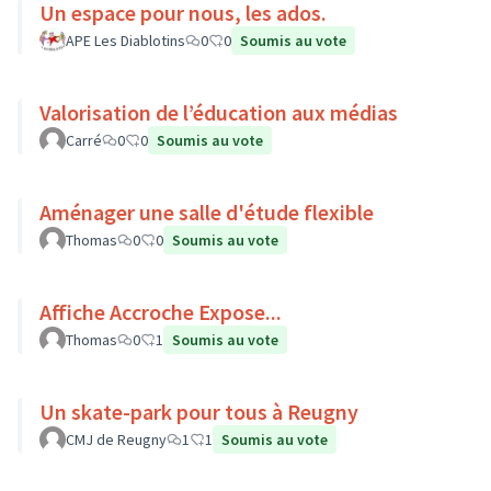
Un espace pour nous, les ados.
APE Les Diablotins
0
0
Soumis au vote
Valorisation de l’éducation aux médias
Carré
0
0
Soumis au vote
Aménager une salle d'étude flexible
Thomas
0
0
Soumis au vote
Affiche Accroche Expose...
Thomas
0
1
Soumis au vote
Un skate-park pour tous à Reugny
CMJ de Reugny
1
1
Soumis au vote