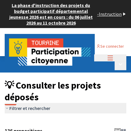
La phase d'instruction des projets du
budget participatif départemental
-
Instruction
jeunesse 2026 est en cours : du 06 juillet
2026 au 11 octobre 2026
Se connecter
Menu princi
Budget Participatif JEUNESSE 2024
/
Menu p
💡 Consulter les projets déposés
💡 Consulter les projets
déposés
Filtrer et rechercher
136 propositions