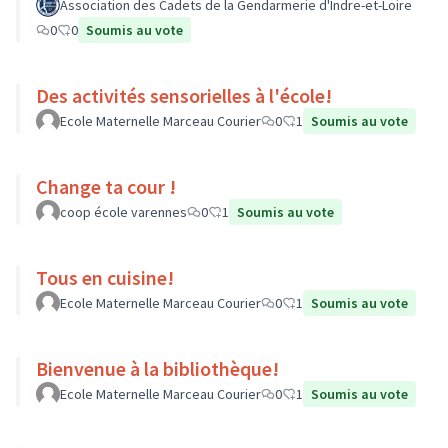
Association des Cadets de la Gendarmerie d'Indre-et-Loire
0
0
Soumis au vote
Des activités sensorielles à l'école!
Ecole Maternelle Marceau Courier
0
1
Soumis au vote
Change ta cour !
coop école varennes
0
1
Soumis au vote
Tous en cuisine!
Ecole Maternelle Marceau Courier
0
1
Soumis au vote
Bienvenue à la bibliothèque!
Ecole Maternelle Marceau Courier
0
1
Soumis au vote