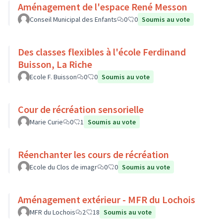
Aménagement de l'espace René Messon
Conseil Municipal des Enfants
0
0
Soumis au vote
Des classes flexibles à l'école Ferdinand
Buisson, La Riche
Ecole F. Buisson
0
0
Soumis au vote
Cour de récréation sensorielle
Marie Curie
0
1
Soumis au vote
Réenchanter les cours de récréation
Ecole du Clos de imagr
0
0
Soumis au vote
Aménagement extérieur - MFR du Lochois
MFR du Lochois
2
18
Soumis au vote