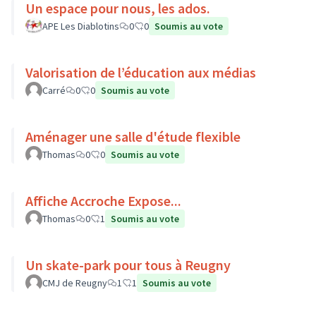
Un espace pour nous, les ados.
APE Les Diablotins
0
0
Soumis au vote
Valorisation de l’éducation aux médias
Carré
0
0
Soumis au vote
Aménager une salle d'étude flexible
Thomas
0
0
Soumis au vote
Affiche Accroche Expose...
Thomas
0
1
Soumis au vote
Un skate-park pour tous à Reugny
CMJ de Reugny
1
1
Soumis au vote