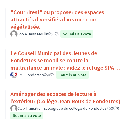
"Cour rires!" ou proposer des espaces
attractifs diversifiés dans une cour
végétalisée.
Ecole Jean Moulin
0
0
Soumis au vote
Le Conseil Municipal des Jeunes de
Fondettes se mobilise contre la
maltraitance animale : aidez le refuge SPA
de Luynes !
CMJ Fondettes
0
1
Soumis au vote
Aménager des espaces de lecture à
l’extérieur (Collège Jean Roux de Fondettes)
Club Transition Ecologique du collège de Fondettes
0
0
Soumis au vote