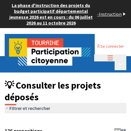
La phase d'instruction des projets du
budget participatif départemental
-
Instruction
jeunesse 2026 est en cours : du 06 juillet
2026 au 11 octobre 2026
Se connecter
Menu princi
Budget Participatif JEUNESSE 2024
/
Menu p
💡 Consulter les projets déposés
💡 Consulter les projets
déposés
Filtrer et rechercher
136 propositions