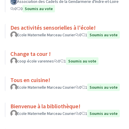
Association des Cadets de la Gendarmerie d'Indre-et-Loire
0
0
Soumis au vote
Des activités sensorielles à l'école!
Ecole Maternelle Marceau Courier
0
1
Soumis au vote
Change ta cour !
coop école varennes
0
1
Soumis au vote
Tous en cuisine!
Ecole Maternelle Marceau Courier
0
1
Soumis au vote
Bienvenue à la bibliothèque!
Ecole Maternelle Marceau Courier
0
1
Soumis au vote