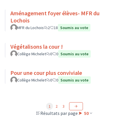
Aménagement foyer élèves- MFR du
Lochois
MFR du Lochois
2
18
Soumis au vote
Végétalisons la cour !
Collège Michelet
0
0
Soumis au vote
Pour une cour plus conviviale
Collège Michelet
0
0
Soumis au vote
1
2
3
Résultats par page :
50