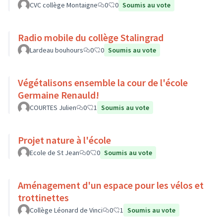
CVC collège Montaigne
0
0
Soumis au vote
Radio mobile du collège Stalingrad
Lardeau bouhours
0
0
Soumis au vote
Végétalisons ensemble la cour de l'école
Germaine Renauld!
COURTES Julien
0
1
Soumis au vote
Projet nature à l'école
Ecole de St Jean
0
0
Soumis au vote
Aménagement d'un espace pour les vélos et
trottinettes
Collège Léonard de Vinci
0
1
Soumis au vote