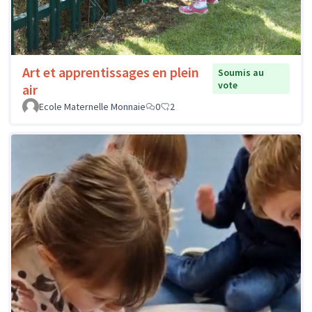
Art et apprentissages en plein
Soumis au
vote
air
Ecole Maternelle Monnaie
0
2