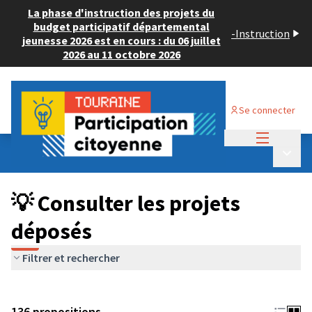
La phase d'instruction des projets du
budget participatif départemental
-
Instruction
jeunesse 2026 est en cours : du 06 juillet
2026 au 11 octobre 2026
Se connecter
Menu princi
Budget Participatif JEUNESSE 2024
/
Menu p
💡 Consulter les projets déposés
💡 Consulter les projets
déposés
Filtrer et rechercher
136 propositions