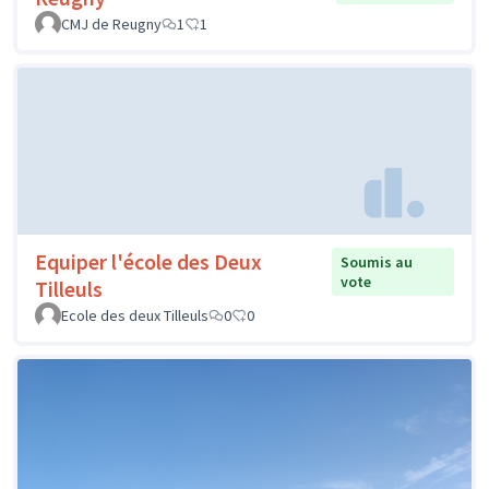
CMJ de Reugny
1
1
Equiper l'école des Deux
Soumis au
vote
Tilleuls
Ecole des deux Tilleuls
0
0