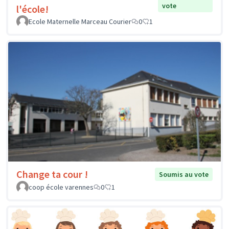
vote
l'école!
Ecole Maternelle Marceau Courier
0
1
Change ta cour !
Soumis au vote
coop école varennes
0
1