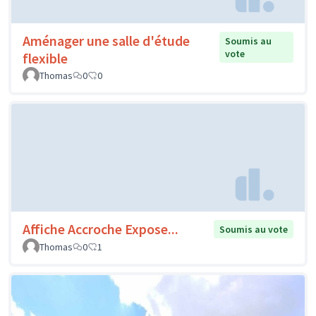
Aménager une salle d'étude
Soumis au
vote
flexible
Thomas
0
0
Affiche Accroche Expose...
Soumis au vote
Thomas
0
1