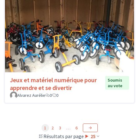
Jeux et matériel numérique pour
Soumis
au vote
apprendre et se divertir
Alvarez Aurélie
0
0
1
2
3
…
6
Résultats par page :
25