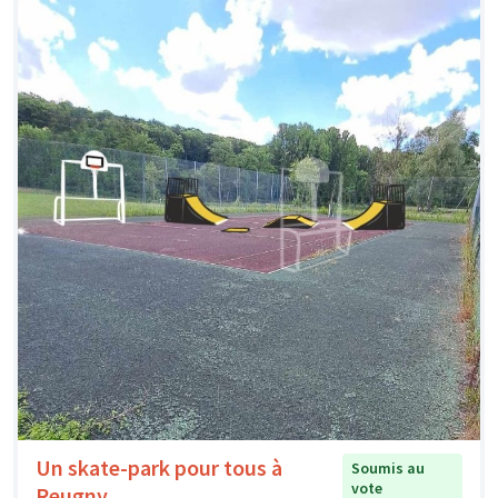
Un skate-park pour tous à
Soumis au
vote
Reugny