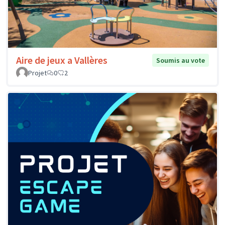
Aire de jeux a Vallères
Soumis au vote
Projet
0
2