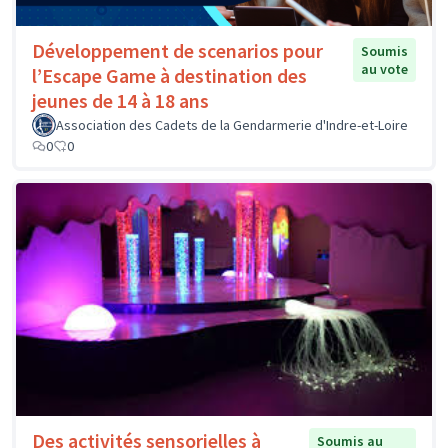
Développement de scenarios pour
Soumis
au vote
l’Escape Game à destination des
jeunes de 14 à 18 ans
Association des Cadets de la Gendarmerie d'Indre-et-Loire
0
0
Des activités sensorielles à
Soumis au